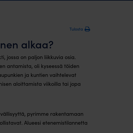
Tulosta
inen alkaa?
 jossa on paljon liikkuvia osia.
n antamista, oli kyseessä töiden
aupunkien ja kuntien vaihtelevat
isen aloittamista viikoilla tai jopa
vällisyyttä, pyrimme rakentamaan
llistavat. Alueesi etenemistilannetta