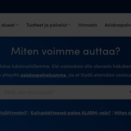
 alueet
Tuotteet ja palvelut
Hinnasto
Asiakaspalve
Miten voimme auttaa?
tuloa tukisivustollemme. Etsi vastauksia alla olevasta hakuken
asiakaspalveluumme
a yhteyttä
, jos et löydä etsimääsi vastau
ituliittymäni?
Kuitupäätteessä palaa ALARM-valo?
Miten s
|
|