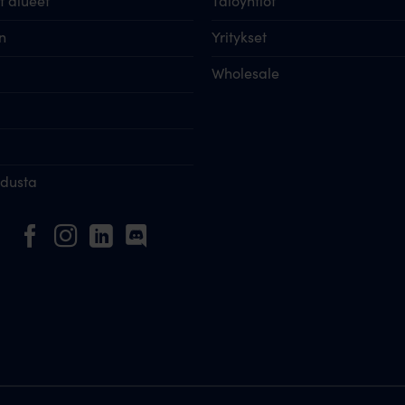
 alueet
Taloyhtiöt
n
Yritykset
Wholesale
idusta