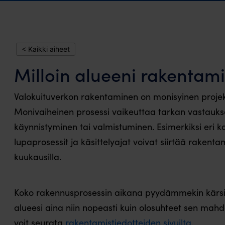
< Kaikki aiheet
Milloin alueeni rakentam
Valokuituverkon rakentaminen on monisyinen projekti,
Monivaiheinen prosessi vaikeuttaa tarkan vastaukse
käynnistyminen tai valmistuminen. Esimerkiksi eri k
lupaprosessit ja käsittelyajat voivat siirtää rakentam
kuukausilla.
Koko rakennusprosessin aikana pyydämmekin kärsi
alueesi aina niin nopeasti kuin olosuhteet sen mahdo
voit seurata
rakentamistiedotteiden sivuilta.