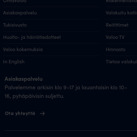
OmaValoo
Rakennettavat
Asiakaspalvelu
Valokuitu kotii
Tukisivusto
Reitittimet
Huolto- ja häiriötiedotteet
Valoo TV
Valoo kokemuksia
Hinnasto
In English
Tietoa valoku
Asiakaspalvelu
Palvelemme arkisin klo 9–17 ja lauantaisin klo 10–
16, pyhäpäivisin suljettu.
Ota yhteyttä