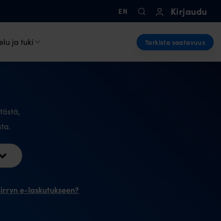
Kirjaudu
EN
lu ja tuki
Tarkista saatavuus
tästä,
sta.
iirryn e-laskutukseen?