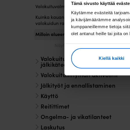
Tämä sivusto käyttää eväste
Valokuituvalmius
Käytämme evästeitä tarjoama
Kuinka kauan olen sitoutunut odottamaan
ja kävijämäärämme analysoim
valokuidun rakentamista?
kumppaneillemme tietoja siitä
Milloin alueeni rakentaminen alkaa?
olet antanut heille tai joita o
Näytä loput artikkelit (3)
Valokuituun liittyminen
Kiellä kaikki
jälkikäteen
Valokuituliittymän aktivointi
Jälkityöt ja ennallistaminen
Käyttö
Reitittimet
Ongelma- ja vikatilanteet
Laskutus