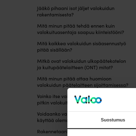
Jääkö pihaani isot jäljet valokuidun
rakentamisesta?
Mitä minun pitää tehdä ennen kuin
valokuituasentaja saapuu kiinteistööni?
Mitä kaikkea valokuidun sisäasennustyö
pitää sisällään?
Mitkä ovat valokuidun ulkopäätekotelon
ja kuitupäätelaitteen (ONT) mitat?
Mitä minun pitää ottaa huomioon
valokuidun päätelaitteen sijoittamisessa?
Voinko itse vaikuttaa siihen, mitä reittiä
pitkin valokuitu tuodaan omakotitalooni?
Voidaanko valokuidun asentamisessa
käyttää olemassa olevia putkituksia?
Suostumus
Rakennetaanko valokuitua talvella?