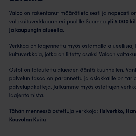
Valoo on rakentanut määrätietoisesti ja nopeasti 
yli 5 000 k
valokuituverkkoaan eri puolille Suomea
ja kaupungin alueella
. ​​
​Verkkoa on laajennettu myös ostamalla alueellisia, 
kuituverkkoja, jotka on liitetty osaksi Valoon valtakunn
​Ostot on toteutettu alueiden ääntä kuunnellen. Va
palvelun tasoa on parannettu ja asiakkaille on tar
palvelupaketteja.​​ Jatkamme myös ostettujen verkko
laajentamista.
Iisiverkko, Ham
​Tähän mennessä ostettuja verkkoja:
Kouvolan Kuitu