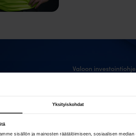
Valoon investointiohje
eurooppalaisten sijoi
digitaalisen infrastru
kehitykseen.
Yksityiskohdat
Ota yhteyttä niin kerrom
itä
mme sisällön ja mainosten räätälöimiseen, sosiaalisen median