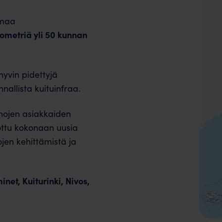
omaa
ilometriä yli 50 kunnan
hyvin pidettyjä
allista kuituinfraa. ​​
nhojen asiakkaiden
jottu kokonaan uusia
jen kehittämistä ja
inet, Kuiturinki​, Nivos,