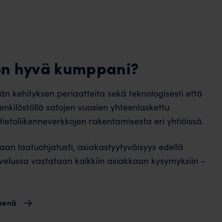
 on hyvä kumppani?
n kehityksen periaatteita sekä teknologisesti että
n henkilöstöllä satojen vuosien yhteenlaskettu
etoliikenneverkkojen rakentamisesta eri yhtiöissä​​.
an laatuohjatusti, asiakastyytyväisyys edellä​
velussa vastataan kaikkiin asiakkaan kysymyksiin –
ksenä