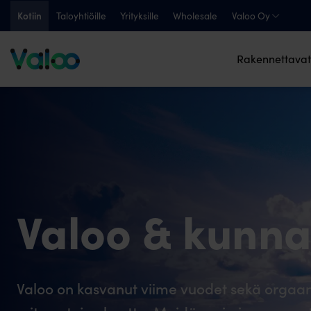
Skip
Kotiin
Taloyhtiöille
Yrityksille
Wholesale
Valoo Oy
to
content
Rakennettavat
Valoo & kunna
Valoo on kasvanut viime vuodet sekä orgaani