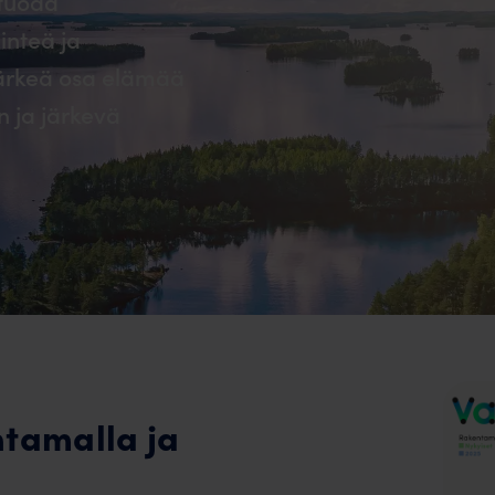
 tuoda
inteä ja
tärkeä osa elämää
n ja järkevä
ntamalla ja