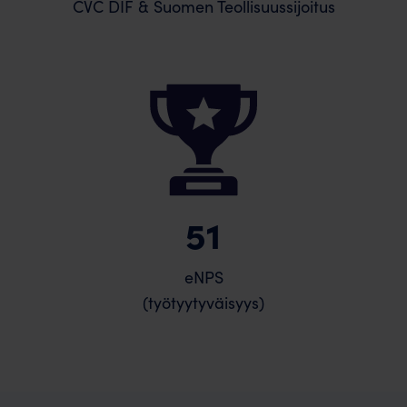
CVC DIF & Suomen Teollisuussijoitus
51
eNPS
(työtyytyväisyys)