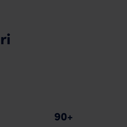
ri
90+