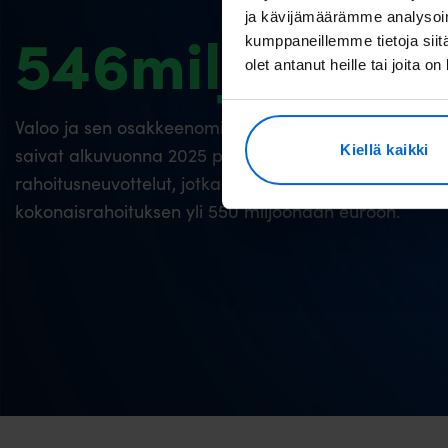
ja kävijämäärämme analysoim
550
milj.
kumppaneillemme tietoja siitä
olet antanut heille tai joita o
Valoo ja sen osakkeenomistajat CVC DIF ja Tesi
Kiellä kaikki
saivat alkuvuonna 2025 päätökseen
rahoitusneuvottelut, jotka nostivat yhtiön
kokonaisrahoituksen yli 550 miljoonaan euroon.