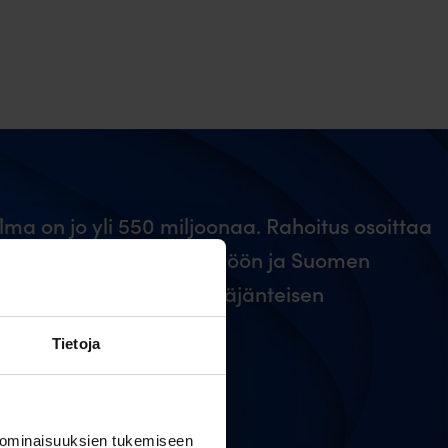
lma on jo yli 550 miljoonaa. Rahoitus osoittaa
ttajien luottamuksen yhtiöön ja Suomen
ktuurin kestävään ja pitkäjänteisen
Tietoja
me palveluistamme
 ominaisuuksien tukemiseen