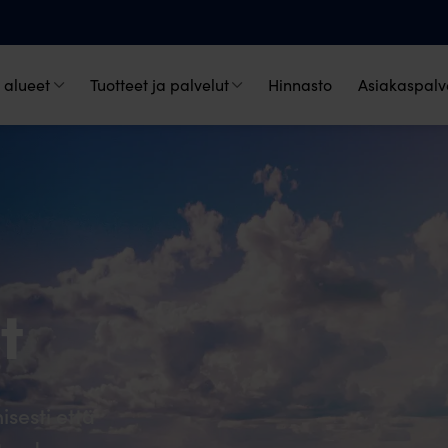
 alueet
Tuotteet ja palvelut
Hinnasto
Asiakaspalve
t
sesti että