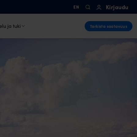
Kirjaudu
EN
lu ja tuki
Tarkista saatavuus