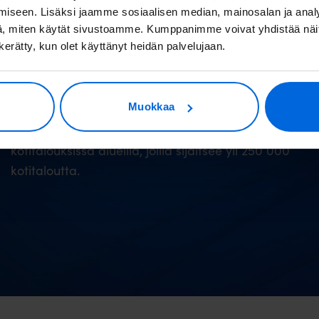
iseen. Lisäksi jaamme sosiaalisen median, mainosalan ja analy
250
t
, miten käytät sivustoamme. Kumppanimme voivat yhdistää näitä t
n kerätty, kun olet käyttänyt heidän palvelujaan.
Valoo on asentanut valokuitua alkuperäistä
Muokkaa
suunnitelmaa nopeammin. Vuoden 2024 lopussa
valokuitu oli käytössä jo kymmenissä tuhansissa
kotitalouksissa alueilla, joilla sijaitsee yli 250 000
kotitaloutta.​