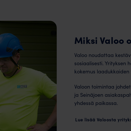
Miksi Valoo
Valoo noudattaa kestävä
sosiaalisesti​​​. Yritykse
kokemus laadukkaiden ti
Valoon toimintaa johdeta
ja Seinäjoen asiakaspal
yhdessä paikassa.
Lue lisää Valoosta yrity