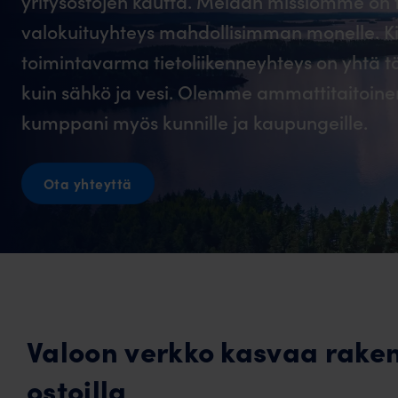
yritysostojen kautta. Meidän missiomme on
valokuituyhteys mahdollisimman monelle. Ki
toimintavarma tietoliikenneyhteys on yhtä 
kuin sähkö ja vesi. Olemme ammattitaitoine
kumppani myös kunnille ja kaupungeille.
Ota yhteyttä
Valoon verkko kasvaa rake
ostoilla