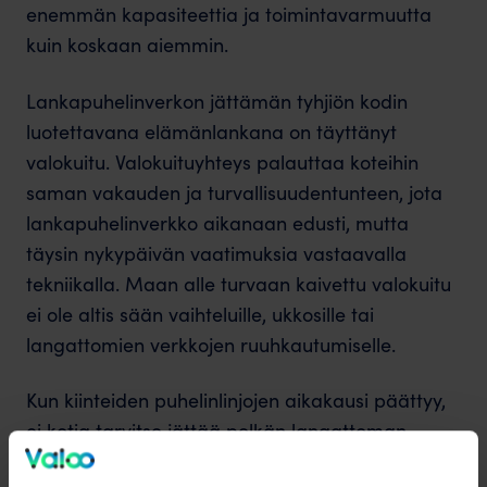
enemmän kapasiteettia ja toimintavarmuutta
kuin koskaan aiemmin.
Lankapuhelinverkon jättämän tyhjiön kodin
luotettavana elämänlankana on täyttänyt
valokuitu. Valokuituyhteys palauttaa koteihin
saman vakauden ja turvallisuudentunteen, jota
lankapuhelinverkko aikanaan edusti, mutta
täysin nykypäivän vaatimuksia vastaavalla
tekniikalla. Maan alle turvaan kaivettu valokuitu
ei ole altis sään vaihteluille, ukkosille tai
langattomien verkkojen ruuhkautumiselle.
Kun kiinteiden puhelinlinjojen aikakausi päättyy,
ei kotia tarvitse jättää pelkän langattoman
yhteyden varaan. Valokuitu tarjoaa turvallisen,