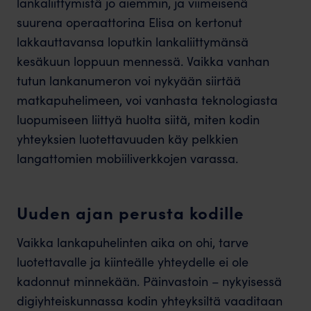
lankaliittymistä jo aiemmin, ja viimeisenä
suurena operaattorina Elisa on kertonut
lakkauttavansa loputkin lankaliittymänsä
kesäkuun loppuun mennessä. Vaikka vanhan
tutun lankanumeron voi nykyään siirtää
matkapuhelimeen, voi vanhasta teknologiasta
luopumiseen liittyä huolta siitä, miten kodin
yhteyksien luotettavuuden käy pelkkien
langattomien mobiiliverkkojen varassa.
Uuden ajan perusta kodille
Vaikka lankapuhelinten aika on ohi, tarve
luotettavalle ja kiinteälle yhteydelle ei ole
kadonnut minnekään. Päinvastoin – nykyisessä
digiyhteiskunnassa kodin yhteyksiltä vaaditaan