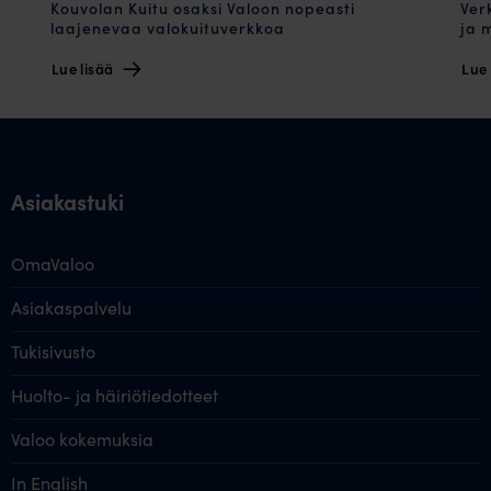
Kouvolan Kuitu osaksi Valoon nopeasti
Ver
laajenevaa valokuituverkkoa
ja 
Lue lisää
Lue 
Asiakastuki
OmaValoo
Asiakaspalvelu
Tukisivusto
Huolto- ja häiriötiedotteet
Valoo kokemuksia
In English