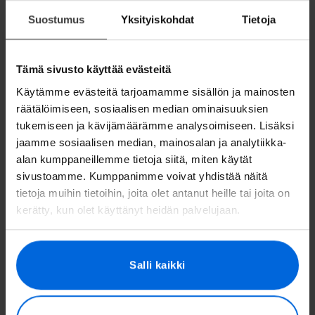
pätkimättömän ja luotettavan yhteyden, joka
Suostumus
Yksityiskohdat
Tietoja
kantaa kodin tietoliikennettä pitkälle
tulevaisuuteen. Se on modernin kodin uusi
peruskivi.
Tämä sivusto käyttää evästeitä
Käytämme evästeitä tarjoamamme sisällön ja mainosten
räätälöimiseen, sosiaalisen median ominaisuuksien
tukemiseen ja kävijämäärämme analysoimiseen. Lisäksi
jaamme sosiaalisen median, mainosalan ja analytiikka-
alan kumppaneillemme tietoja siitä, miten käytät
sivustoamme. Kumppanimme voivat yhdistää näitä
Tarkista valokuidun saatavuus
tietoja muihin tietoihin, joita olet antanut heille tai joita on
kätevästi ilman sitoutumista!
kerätty, kun olet käyttänyt heidän palvelujaan.
Uusi asiakas
Nykyinen asiakas
Salli kaikki
Kotiosoite
Tarkista saatavuus