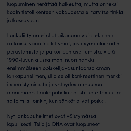
luopuminen herättää haikeutta, mutta onneksi
kodin tietoliikenteen vakaudesta ei tarvitse tinkiä
jatkossakaan.
Lankaliittymä ei ollut aikanaan vain tekninen
ratkaisu, vaan ”se liittymä”, joka symboloi kodin
perustamista ja paikoilleen asettumista. Vielä
1990-luvun alussa moni nuori hankki
ensimmäiseen opiskelija-asuntoonsa oman
lankapuhelimen, sillä se oli konkreettinen merkki
itsenäistymisestä ja yhteydestä muuhun
maailmaan. Lankapuhelin edusti luotettavuutta:
se toimi silloinkin, kun sähköt olivat poikki.
Nyt lankapuhelimet ovat väistymässä
lopullisesti. Telia ja DNA ovat luopuneet