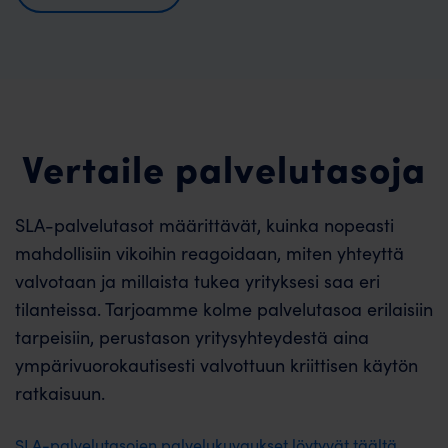
Vertaile palvelutasoja
SLA-palvelutasot määrittävät, kuinka nopeasti
mahdollisiin vikoihin reagoidaan, miten yhteyttä
valvotaan ja millaista tukea yrityksesi saa eri
tilanteissa. Tarjoamme kolme palvelutasoa erilaisiin
tarpeisiin, perustason yritysyhteydestä aina
ympärivuorokautisesti valvottuun kriittisen käytön
ratkaisuun.
SLA-palvelutasojen palvelukuvaukset löytyvät täältä