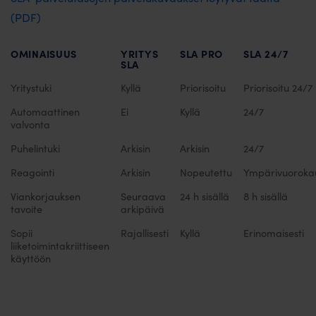
(PDF)
OMINAISUUS
YRITYS
SLA PRO
SLA 24/7
SLA
Yritystuki
Kyllä
Priorisoitu
Priorisoitu 24/7
Automaattinen
Ei
Kyllä
24/7
valvonta
Puhelintuki
Arkisin
Arkisin
24/7
Reagointi
Arkisin
Nopeutettu
Ympärivuoroka
Viankorjauksen
Seuraava
24 h sisällä
8 h sisällä
tavoite
arkipäivä
Sopii
Rajallisesti
Kyllä
Erinomaisesti
liiketoimintakriittiseen
käyttöön