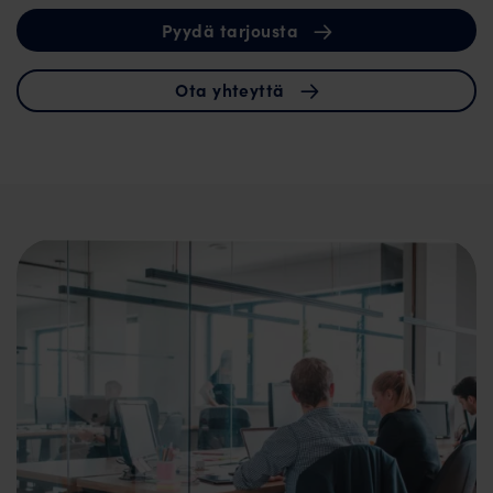
Pyydä tarjousta
Ota yhteyttä