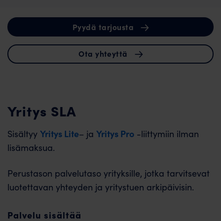
Pyydä tarjousta
Ota yhteyttä
Yritys SLA
Yritys Lite
Yritys Pro
Sisältyy
– ja
-liittymiin ilman
lisämaksua.
Perustason palvelutaso yrityksille, jotka tarvitsevat
luotettavan yhteyden ja yritystuen arkipäivisin.
Palvelu sisältää