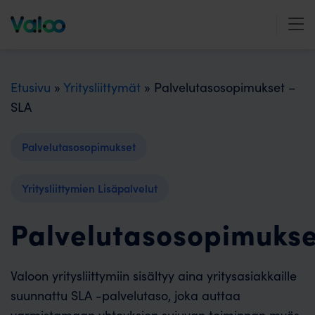
Skip
to
content
Etusivu
»
Yritysliittymät
»
Palvelutasosopimukset –
SLA
Palvelutasosopimukset
Yritysliittymien Lisäpalvelut
Palvelutasosopimukse
Valoon yritysliittymiin sisältyy aina yritysasiakkaille
suunnattu SLA -palvelutaso, joka auttaa
varmistamaan yhteyksien sujuvan toiminnan myös