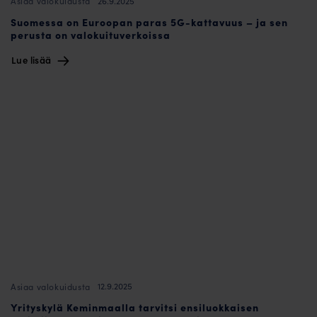
26.9.2025
Asiaa valokuidusta
Suomessa on Euroopan paras 5G-kattavuus – ja sen
perusta on valokuituverkoissa
Lue lisää
12.9.2025
Asiaa valokuidusta
Yrityskylä Keminmaalla tarvitsi ensiluokkaisen