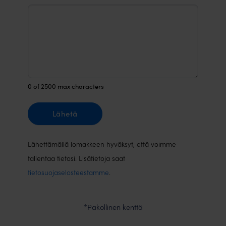
0
of 2500 max characters
Lähetä
Lähettämällä lomakkeen hyväksyt, että voimme
tallentaa tietosi. Lisätietoja saat
tietosuojaselosteestamme
.
*Pakollinen kenttä