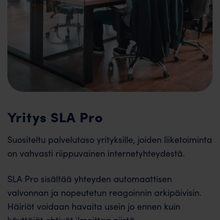
Yritys SLA Pro
Suositeltu palvelutaso yrityksille, joiden liiketoiminta
on vahvasti riippuvainen internetyhteydestä.
SLA Pro sisältää yhteyden automaattisen
valvonnan ja nopeutetun reagoinnin arkipäivisin.
Häiriöt voidaan havaita usein jo ennen kuin
käyttäjät ehtivät ilmoittaa niistä.