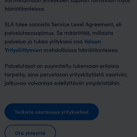
häiriötilanteissa.
SLA tulee sanoista Service Level Agreement, eli
palvelutasosopimus. Se määrittää, millaista
Valoon
palvelua ja tukea yrityksesi saa
Yritysliittymien
mahdollisissa häiriötilanteissa.
Palvelutasot on suunniteltu tukemaan erilaisia
tarpeita, aina perustason yrityskäytöstä vaativiin,
jatkuvaa valvontaa edellyttäviin ympäristöihin.
Tarkista saatavuus yrityksellesi
Ota yhteyttä