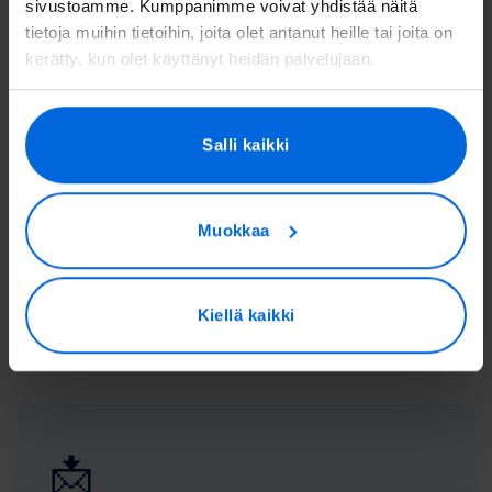
sivustoamme. Kumppanimme voivat yhdistää näitä
tietoja muihin tietoihin, joita olet antanut heille tai joita on
kerätty, kun olet käyttänyt heidän palvelujaan.
📞
Salli kaikki
Soita meille
Keskustele yritysasiakaspalvelumme kanssa
(arkisin 9-17)
Muokkaa
029 371 4616
(mpm/pvm)​
Kiellä kaikki
📩