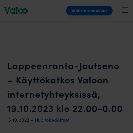
Skip
Tarkista saatavuus
to
content
Lappeenranta-Joutseno
– Käyttökatkos Valoon
internetyhteyksissä,
19.10.2023 klo 22.00-0.00
6.10.2023
-
Huoltotiedotteet