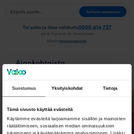
Kotiosoite
Tarkista saatavuus
0800 414 727
Tai soita ja tilaa valokuitu
ark 9-17 ja la 10-16 · (mvm/pvm)
Valoon
tietosuojaseloste
.
Ajankohtaista
Ajankohtaista sivu
Suostumus
Yksityiskohdat
Tietoja
Tämä sivusto käyttää evästeitä
Käytämme evästeitä tarjoamamme sisällön ja mainosten
räätälöimiseen, sosiaalisen median ominaisuuksien
tukemiseen ja kävijämäärämme analysoimiseen. Lisäksi