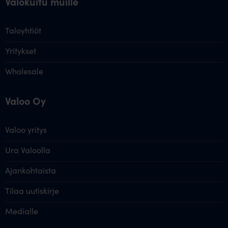
Valokuitu muille
Taloyhtiöt
Yritykset
Wholesale
Valoo Oy
Valoo yritys
Ura Valoolla
Ajankohtaista
Tilaa uutiskirje
Medialle