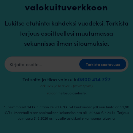
valokuituverkkoon
Lukitse etuhinta kahdeksi vuodeksi. Tarkista
tarjous osoitteellesi muutamassa
sekunnissa ilman sitoumuksia.
Kotiosoite
Tarkista saatavuus
0800 414 727
Tai soita ja tilaa valokuitu
ark 9-17 ja la 10-16 · (mvm/pvm)
Valoon
tietosuojaseloste
.
*Ensimmäiset 24 kk hintaan 24,90 €/kk. 24 kuukauden jälkeen hinta on 52,90
€/kk. Määräaikaisen sopimuksen kokonaishinta alk. 597,60 € / 24 kk. Tarjous
voimassa 31.8.2026 asti uusille asiakkaille kampanja-alueilla.