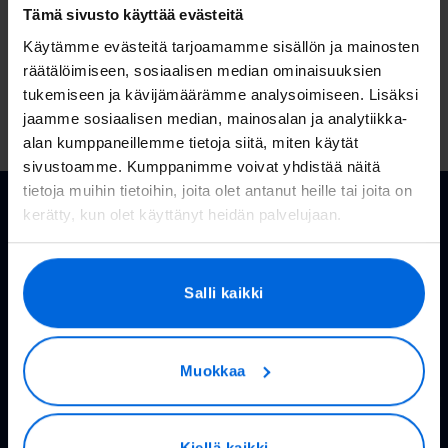
Tämä sivusto käyttää evästeitä
Miksi juuri Valoo?
Käytämme evästeitä tarjoamamme sisällön ja mainosten
räätälöimiseen, sosiaalisen median ominaisuuksien
tukemiseen ja kävijämäärämme analysoimiseen. Lisäksi
jaamme sosiaalisen median, mainosalan ja analytiikka-
alan kumppaneillemme tietoja siitä, miten käytät
sivustoamme. Kumppanimme voivat yhdistää näitä
tietoja muihin tietoihin, joita olet antanut heille tai joita on
kerätty, kun olet käyttänyt heidän palvelujaan.
Rakennettavat alueet
Salli kaikki
Valoon valokuituverkko kattaa jo 50
paikkakuntaa ja rakentamiskausi on
vauhdilla käynnissä.
Muokkaa
Kiellä kaikki