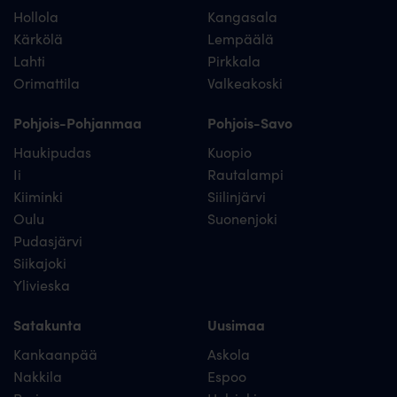
Hollola
Kangasala
Kärkölä
Lempäälä
Lahti
Pirkkala
Orimattila
Valkeakoski
Pohjois-Pohjanmaa
Pohjois-Savo
Haukipudas
Kuopio
Ii
Rautalampi
Kiiminki
Siilinjärvi
Oulu
Suonenjoki
Pudasjärvi
Siikajoki
Ylivieska
Satakunta
Uusimaa
Kankaanpää
Askola
Nakkila
Espoo