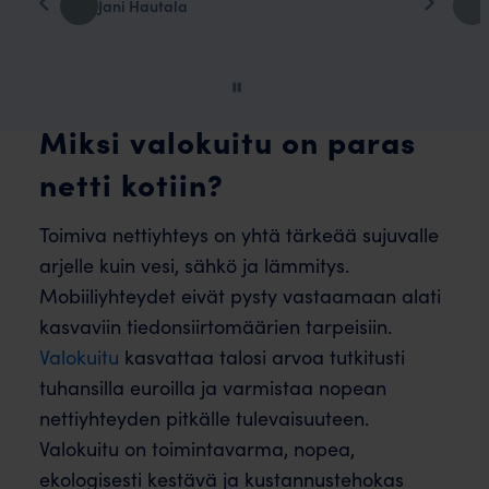
joni tähti
Page
2
of
Miksi valokuitu on paras
60
netti kotiin?
Toimiva nettiyhteys on yhtä tärkeää sujuvalle
arjelle kuin vesi, sähkö ja lämmitys.
Mobiiliyhteydet eivät pysty vastaamaan alati
kasvaviin tiedonsiirtomäärien tarpeisiin.
Valokuitu
kasvattaa talosi arvoa tutkitusti
tuhansilla euroilla ja varmistaa nopean
nettiyhteyden pitkälle tulevaisuuteen.
Valokuitu on toimintavarma, nopea,
ekologisesti kestävä ja kustannustehokas