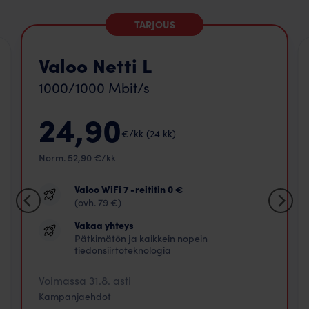
TARJOUS
Valoo Netti L
1000/1000 Mbit/s
24,90
€/kk (24 kk)
Norm. 52,90 €/kk
Valoo WiFi 7 -reititin 0 €
(ovh. 79 €)
Vakaa yhteys
Pätkimätön ja kaikkein nopein
tiedonsiirtoteknologia
Voimassa 31.8. asti
Kampanjaehdot