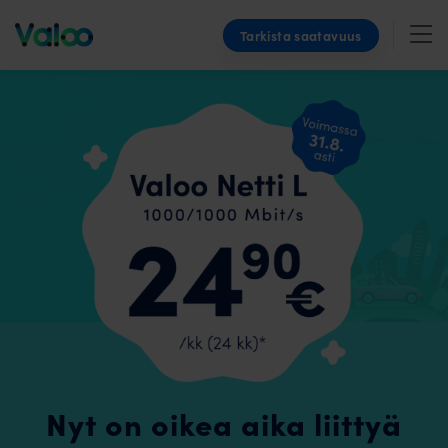
Skip
Tarkista saatavuus
to
content
Nyt on oikea aika liittyä