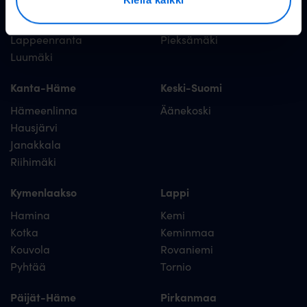
Etelä-Karjala
Etelä-Savo
Lappeenranta
Pieksämäki
Luumäki
Kanta-Häme
Keski-Suomi
Hämeenlinna
Äänekoski
Hausjärvi
Janakkala
Riihimäki
Kymenlaakso
Lappi
Hamina
Kemi
Kotka
Keminmaa
Kouvola
Rovaniemi
Pyhtää
Tornio
Päijät-Häme
Pirkanmaa