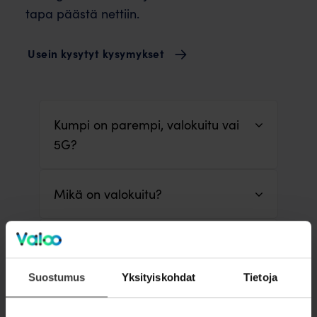
tapa päästä nettiin.
Usein kysytyt kysymykset
Kumpi on parempi, valokuitu vai
5G?
Mikä on valokuitu?
Miten valokuitu toimii?
Suostumus
Yksityiskohdat
Tietoja
Miten valokuitu rakennetaan?