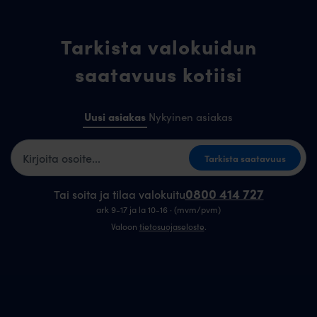
Tarkista valokuidun
saatavuus kotiisi
Uusi asiakas
Nykyinen asiakas
Kotiosoite
Tarkista saatavuus
0800 414 727
Tai soita ja tilaa valokuitu
ark 9-17 ja la 10-16 · (mvm/pvm)
Valoon
tietosuojaseloste
.