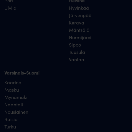
Pori
Helsinki
Ulvila
Hyvinkää
Järvenpää
Kerava
Mäntsälä
Nurmijärvi
Sipoo
Tuusula
Vantaa
Varsinais-Suomi
Kaarina
Masku
Mynämäki
Naantali
Nousiainen
Raisio
Turku