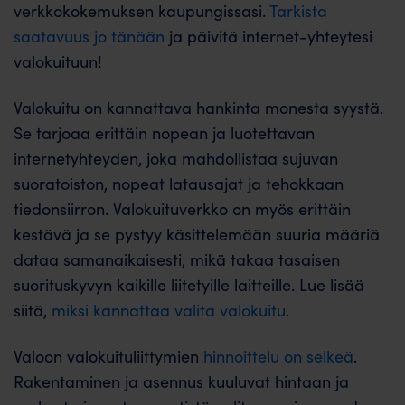
verkkokokemuksen kaupungissasi.
Tarkista
saatavuus jo tänään
ja päivitä internet-yhteytesi
valokuituun!
Valokuitu on kannattava hankinta monesta syystä.
Se tarjoaa erittäin nopean ja luotettavan
internetyhteyden, joka mahdollistaa sujuvan
suoratoiston, nopeat latausajat ja tehokkaan
tiedonsiirron. Valokuituverkko on myös erittäin
kestävä ja se pystyy käsittelemään suuria määriä
dataa samanaikaisesti, mikä takaa tasaisen
suorituskyvyn kaikille liitetyille laitteille. Lue lisää
siitä,
miksi kannattaa valita valokuitu
.
Valoon valokuituliittymien
hinnoittelu on selkeä
.
Rakentaminen ja asennus kuuluvat hintaan ja