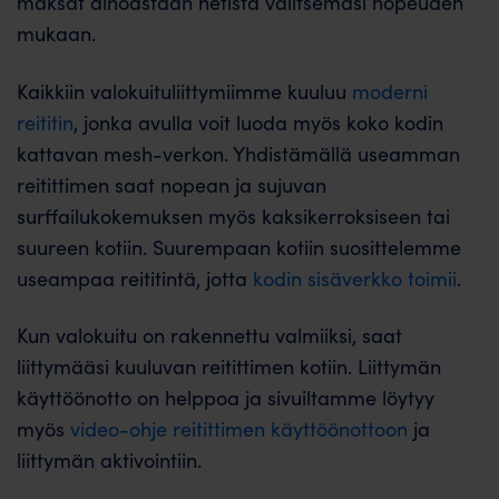
maksat ainoastaan netistä valitsemasi nopeuden
mukaan.
Kaikkiin valokuituliittymiimme kuuluu
moderni
reititin
, jonka avulla voit luoda myös koko kodin
kattavan mesh-verkon. Yhdistämällä useamman
reitittimen saat nopean ja sujuvan
surffailukokemuksen myös kaksikerroksiseen tai
suureen kotiin. Suurempaan kotiin suosittelemme
useampaa reititintä, jotta
kodin sisäverkko toimii
.
Kun valokuitu on rakennettu valmiiksi, saat
liittymääsi kuuluvan reitittimen kotiin. Liittymän
käyttöönotto on helppoa ja sivuiltamme löytyy
myös
video-ohje reitittimen käyttöönottoon
ja
liittymän aktivointiin.