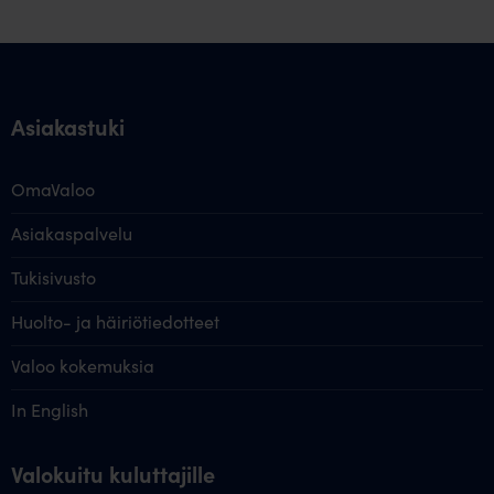
Asiakastuki
OmaValoo
Asiakaspalvelu
Tukisivusto
Huolto- ja häiriötiedotteet
Valoo kokemuksia
In English
Valokuitu kuluttajille