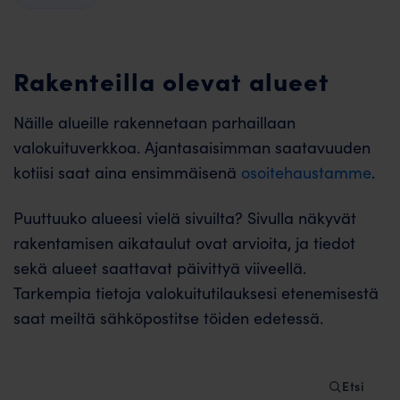
Rakenteilla olevat alueet
Näille alueille rakennetaan parhaillaan
valokuituverkkoa. Ajantasaisimman saatavuuden
kotiisi saat aina ensimmäisenä
osoitehaustamme
.
Puuttuuko alueesi vielä sivuilta? Sivulla näkyvät
rakentamisen aikataulut ovat arvioita, ja tiedot
sekä alueet saattavat päivittyä viiveellä.
Tarkempia tietoja valokuitutilauksesi etenemisestä
saat meiltä sähköpostitse töiden edetessä.
Etsi