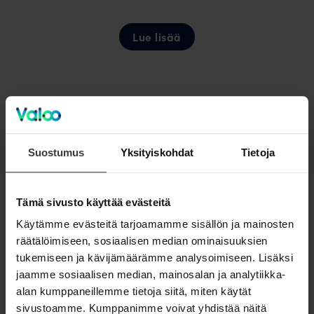
Lue lisää
OmaValoo
Seuraa rakentamisen edistymistä ja hallitse
Suostumus
Yksityiskohdat
Tietoja
tilaustasi.
Tämä sivusto käyttää evästeitä
Kirjaudu
Käytämme evästeitä tarjoamamme sisällön ja mainosten
räätälöimiseen, sosiaalisen median ominaisuuksien
tukemiseen ja kävijämäärämme analysoimiseen. Lisäksi
jaamme sosiaalisen median, mainosalan ja analytiikka-
Asiakaspalvelu
alan kumppaneillemme tietoja siitä, miten käytät
Onko sinulle herännyt kysyttävää? Ota
sivustoamme. Kumppanimme voivat yhdistää näitä