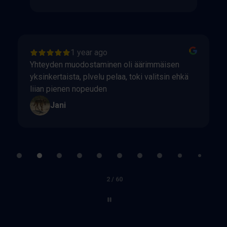
1 year ago
Yhteyden muodostaminen oli äärimmäisen
yksinkertaista, plvelu pelaa, toki valitsin ehkä
liian pienen nopeuden
Jani
Page
2
of
60
2 / 60