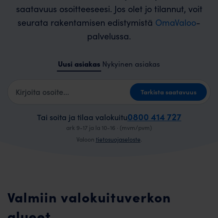
saatavuus osoitteeseesi. Jos olet jo tilannut, voit
seurata rakentamisen edistymistä
OmaValoo
-
palvelussa.
Uusi asiakas
Nykyinen asiakas
Kotiosoite
Tarkista saatavuus
0800 414 727
Tai soita ja tilaa valokuitu
ark 9-17 ja la 10-16 · (mvm/pvm)
Valoon
tietosuojaseloste
.
Valmiin valokuituverkon
alueet