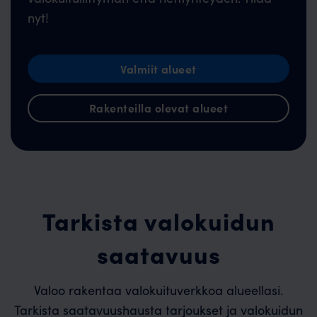
nyt!
Valmiit alueet
Rakenteilla olevat alueet
Tarkista valokuidun
saatavuus
Valoo rakentaa valokuituverkkoa alueellasi.
Tarkista saatavuushausta tarjoukset ja valokuidun