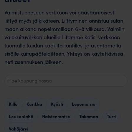
Valmistuneeseen verkkoon voi pääsääntöisesti
liittyä myös jälkikäteen. Liittyminen onnistuu sulan
maan aikana nopeimmillaan 6–8 viikossa. Valmiin
valokuituverkon alueilla liitämme kotisi verkkoon
tuomalla kuidun kadulta tontillesi ja asentamalla
sisälle kuitupäätelaitteen. Yhteys on käytettävissä
heti asennuksen jälkeen.
Hae
valmiita
alueita
Killo
Kurikka
Kyösti
Lepomoisio
Loukonlahti
Naistenmatka
Takamaa
Turri
Vähäjärvi