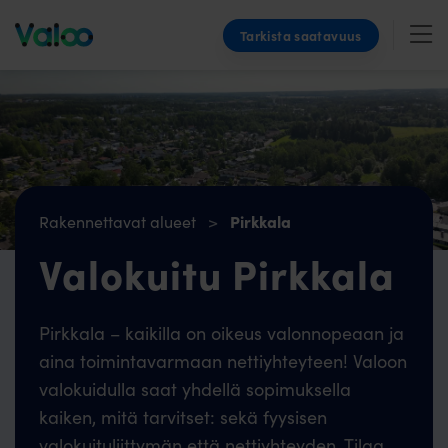
Skip
Tarkista saatavuus
to
content
Pirkkala
Rakennettavat alueet
>
Valokuitu Pirkkala
Pirkkala – kaikilla on oikeus valonnopeaan ja
aina toimintavarmaan nettiyhteyteen! Valoon
valokuidulla saat yhdellä sopimuksella
kaiken, mitä tarvitset: sekä fyysisen
valokuituliittymän että nettiyhteyden. Tilaa