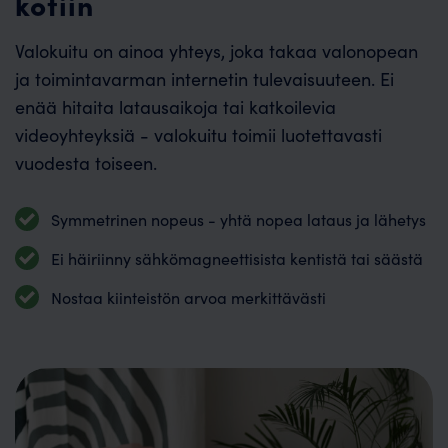
kotiin
Valokuitu on ainoa yhteys, joka takaa valonopean
ja toimintavarman internetin tulevaisuuteen. Ei
enää hitaita latausaikoja tai katkoilevia
videoyhteyksiä - valokuitu toimii luotettavasti
vuodesta toiseen.
Symmetrinen nopeus - yhtä nopea lataus ja lähetys
Ei häiriinny sähkömagneettisista kentistä tai säästä
Nostaa kiinteistön arvoa merkittävästi