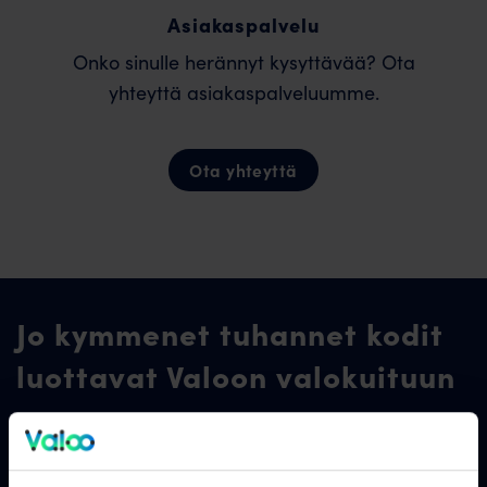
Asiakaspalvelu
Onko sinulle herännyt kysyttävää? Ota
yhteyttä asiakaspalveluumme.
Ota yhteyttä
Jo kymmenet tuhannet kodit
luottavat Valoon valokuituun
Älä luota pelkästään meidän sanaamme. Katso,
mitä myös asiakkaamme sanovat.