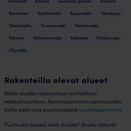
Ravikylä
Rekola
Saarento-Jokela
Sarkola
Saviniemi
Sipilänmäki
Sipunmäki
Takaharju
Teininkallio
Tornionmäki
Törstinmäki
Vahtero
Vahteronmäki
Valkeala
Viitakumpu
Öljymäki
Rakenteilla olevat alueet
Näille alueille rakennetaan parhaillaan
valokuituverkkoa. Ajantasaisimman saatavuuden
kotiisi saat aina ensimmäisenä
osoitehaustamme
.
Puuttuuko alueesi vielä sivuilta? Sivulla näkyvät