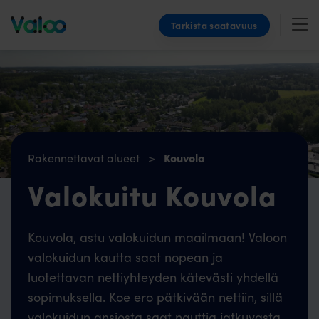
Skip
Tarkista saatavuus
to
content
Kouvola
Rakennettavat alueet
>
Valokuitu Kouvola
Kouvola, astu valokuidun maailmaan! Valoon
valokuidun kautta saat nopean ja
luotettavan nettiyhteyden kätevästi yhdellä
sopimuksella. Koe ero pätkivään nettiin, sillä
valokuidun ansiosta saat nauttia jatkuvasta