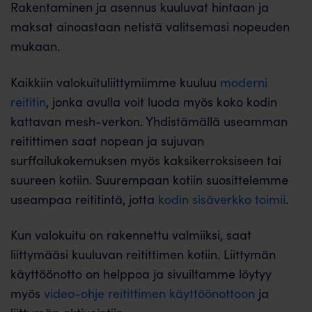
Rakentaminen ja asennus kuuluvat hintaan ja
maksat ainoastaan netistä valitsemasi nopeuden
mukaan.
Kaikkiin valokuituliittymiimme kuuluu
moderni
reititin
, jonka avulla voit luoda myös koko kodin
kattavan mesh-verkon. Yhdistämällä useamman
reitittimen saat nopean ja sujuvan
surffailukokemuksen myös kaksikerroksiseen tai
suureen kotiin. Suurempaan kotiin suosittelemme
useampaa reititintä, jotta
kodin sisäverkko toimii
.
Kun valokuitu on rakennettu valmiiksi, saat
liittymääsi kuuluvan reitittimen kotiin. Liittymän
käyttöönotto on helppoa ja sivuiltamme löytyy
myös
video-ohje reitittimen käyttöönottoon
ja