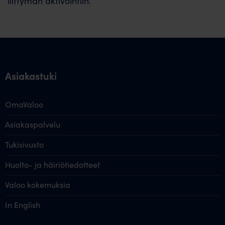
liittymän aktivointiin.
Asiakastuki
OmaValoo
Asiakaspalvelu
Tukisivusto
Huolto- ja häiriötiedotteet
Valoo kokemuksia
In English