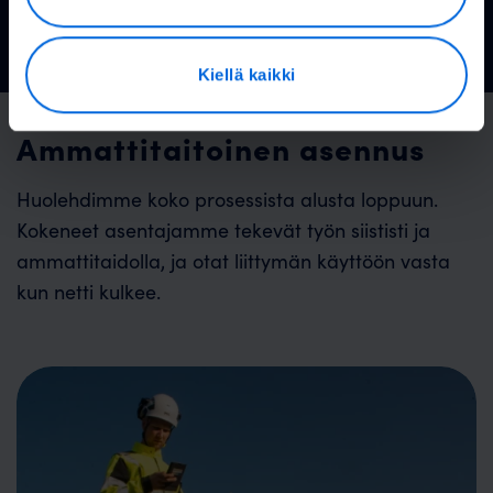
Kiellä kaikki
Ammattitaitoinen asennus
Huolehdimme koko prosessista alusta loppuun.
Kokeneet asentajamme tekevät työn siististi ja
ammattitaidolla, ja otat liittymän käyttöön vasta
kun netti kulkee.