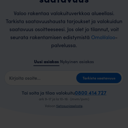
Valoo rakentaa valokuituverkkoa alueellasi.
Tarkista saatavuushausta tarjoukset ja valokuidun
saatavuus osoitteeseesi. Jos olet jo tilannut, voit
seurata rakentamisen edistymistä
OmaValoo
-
palvelussa.
Uusi asiakas
Nykyinen asiakas
Kotiosoite
Tarkista saatavuus
0800 414 727
Tai soita ja tilaa valokuitu
ark 9-17 ja la 10-16 · (mvm/pvm)
Valoon
tietosuojaseloste
.