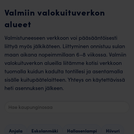
Valmiin valokuituverkon
alueet
Valmistuneeseen verkkoon voi pääsääntöisesti
liittyä myös jälkikäteen. Liittyminen onnistuu sulan
maan aikana nopeimmillaan 6–8 viikossa. Valmiin
valokuituverkon alueilla liitämme kotisi verkkoon
tuomalla kuidun kadulta tontillesi ja asentamalla
sisälle kuitupäätelaitteen. Yhteys on käytettävissä
heti asennuksen jälkeen.
Hae
valmiita
alueita
Anjala
Eskolanmäki
Hallasenlampi
Hiivuri