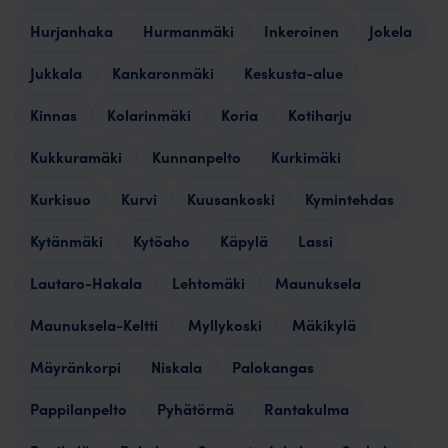
Hurjanhaka
Hurmanmäki
Inkeroinen
Jokela
Jukkala
Kankaronmäki
Keskusta-alue
Kinnas
Kolarinmäki
Koria
Kotiharju
Kukkuramäki
Kunnanpelto
Kurkimäki
Kurkisuo
Kurvi
Kuusankoski
Kymintehdas
Kytänmäki
Kytöaho
Käpylä
Lassi
Lautaro-Hakala
Lehtomäki
Maunuksela
Maunuksela-Keltti
Myllykoski
Mäkikylä
Mäyränkorpi
Niskala
Palokangas
Pappilanpelto
Pyhätörmä
Rantakulma