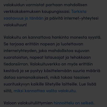
valokuidun varmistat parhaan mahdollisen
verkkokokemuksen kaupungissasi.
Tarkista
saatavuus jo tänään
ja päivitä internet-yhteytesi
valokuituun!
Valokuitu on kannattava hankinta monesta syystä.
Se tarjoaa erittäin nopean ja luotettavan
internetyhteyden, joka mahdollistaa sujuvan
suoratoiston, nopeat latausajat ja tehokkaan
tiedonsiirron. Valokuituverkko on myös erittäin
kestävä ja se pystyy käsittelemään suuria määriä
dataa samanaikaisesti, mikä takaa tasaisen
suorituskyvyn kaikille liitetyille laitteille. Lue lisää
siitä,
miksi kannattaa valita valokuitu
.
Valoon valokuituliittymien
hinnoittelu on selkeä
.