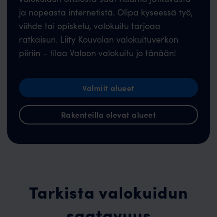
ja nopeasta internetistä. Olipa kyseessä työ,
viihde tai opiskelu, valokuitu tarjoaa
ratkaisun. Liity Kouvolan valokuituverkon
piiriin – tilaa Valoon valokuitu jo tänään!
Valmiit alueet
Rakenteilla olevat alueet
Tarkista valokuidun
saatavuus