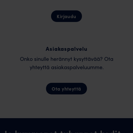
Kirjaudu
Asiakaspalvelu
Onko sinulle herännyt kysyttävää? Ota
yhteyttä asiakaspalveluumme.
Ota yhteyttä
Jo kymmenet tuhannet kodit