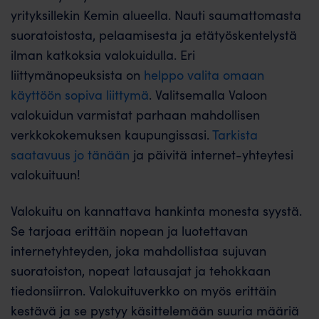
yrityksillekin Kemin alueella. Nauti saumattomasta
suoratoistosta, pelaamisesta ja etätyöskentelystä
ilman katkoksia valokuidulla. Eri
liittymänopeuksista on
helppo valita omaan
käyttöön sopiva liittymä
. Valitsemalla Valoon
valokuidun varmistat parhaan mahdollisen
verkkokokemuksen kaupungissasi.
Tarkista
saatavuus jo tänään
ja päivitä internet-yhteytesi
valokuituun!
Valokuitu on kannattava hankinta monesta syystä.
Se tarjoaa erittäin nopean ja luotettavan
internetyhteyden, joka mahdollistaa sujuvan
suoratoiston, nopeat latausajat ja tehokkaan
tiedonsiirron. Valokuituverkko on myös erittäin
kestävä ja se pystyy käsittelemään suuria määriä