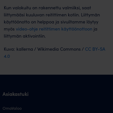
Kun valokuitu on rakennettu valmiiksi, saat
liittymääsi kuuluvan reitittimen kotiin. Liittymän
käyttöönotto on helppoa ja sivuiltamme löytyy
myös
video-ohje reitittimen käyttöönottoon
ja
liittymän aktivointiin.
Kuva: kallerna / Wikimedia Commons /
CC BY-SA
4.0
Asiakastuki
OmaValoo