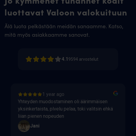
luottavat Valoon valokuituun
Älä luota pelkästään meidän sanaamme. Katso,
mitä myös asiakkaamme sanovat.
4.1
9594
arvostelut
1 year ago
Yhteyden muodostaminen oli äärimmäisen
yksinkertaista, plvelu pelaa, toki valitsin ehkä
liian pienen nopeuden
Jani