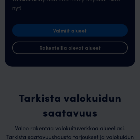
nyt!
Valmiit alueet
Rakenteilla olevat alueet
Tarkista valokuidun
saatavuus
Valoo rakentaa valokuituverkkoa alueellasi.
Tarkista saatavuushausta tarjoukset ja valokuidun