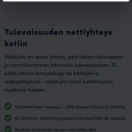
Tulevaisuuden nettiyhteys
kotiin
Valokuitu on ainoa yhteys, joka takaa valonopean
ja toimintavarman internetin tulevaisuuteen. Ei
enää hitaita latausaikoja tai katkoilevia
videoyhteyksiä - valokuitu toimii luotettavasti
vuodesta toiseen.
Symmetrinen nopeus - yhtä nopea lataus ja lähetys
Ei häiriinny sähkömagneettisista kentistä tai säästä
Nostaa kiinteistön arvoa merkittävästi