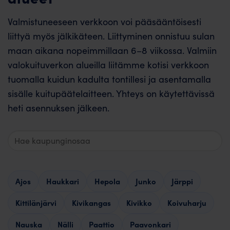
Valmistuneeseen verkkoon voi pääsääntöisesti
liittyä myös jälkikäteen. Liittyminen onnistuu sulan
maan aikana nopeimmillaan 6–8 viikossa. Valmiin
valokuituverkon alueilla liitämme kotisi verkkoon
tuomalla kuidun kadulta tontillesi ja asentamalla
sisälle kuitupäätelaitteen. Yhteys on käytettävissä
heti asennuksen jälkeen.
Hae
valmiita
alueita
Ajos
Haukkari
Hepola
Junko
Järppi
Kittilänjärvi
Kivikangas
Kivikko
Koivuharju
Nauska
Nälli
Paattio
Paavonkari