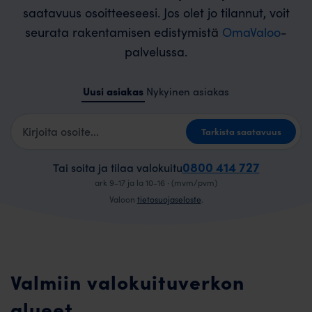
saatavuus osoitteeseesi. Jos olet jo tilannut, voit
seurata rakentamisen edistymistä
OmaValoo
-
palvelussa.
Uusi asiakas
Nykyinen asiakas
Kotiosoite
Tarkista saatavuus
0800 414 727
Tai soita ja tilaa valokuitu
ark 9-17 ja la 10-16 · (mvm/pvm)
Valoon
tietosuojaseloste
.
Valmiin valokuituverkon
alueet