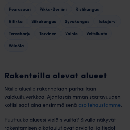
Peurasaari
Pikku-Berliini
Ristikangas
Ritikka
Siikakangas
Syväkangas
Takajärvi
Tervaharju
Torvinen
Vainio
Veitsiluoto
Väinölä
Rakenteilla olevat alueet
Näille alueille rakennetaan parhaillaan
valokuituverkkoa. Ajantasaisimman saatavuuden
kotiisi saat aina ensimmäisenä
osoitehaustamme
.
Puuttuuko alueesi vielä sivuilta? Sivulla näkyvät
rakentamisen aikataulut ovat arvioita, ja tiedot