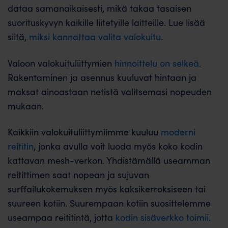
dataa samanaikaisesti, mikä takaa tasaisen
suorituskyvyn kaikille liitetyille laitteille. Lue lisää
siitä,
miksi kannattaa valita valokuitu
.
Valoon valokuituliittymien
hinnoittelu on selkeä
.
Rakentaminen ja asennus kuuluvat hintaan ja
maksat ainoastaan netistä valitsemasi nopeuden
mukaan.
Kaikkiin valokuituliittymiimme kuuluu
moderni
reititin
, jonka avulla voit luoda myös koko kodin
kattavan mesh-verkon. Yhdistämällä useamman
reitittimen saat nopean ja sujuvan
surffailukokemuksen myös kaksikerroksiseen tai
suureen kotiin. Suurempaan kotiin suosittelemme
useampaa reititintä, jotta
kodin sisäverkko toimii
.