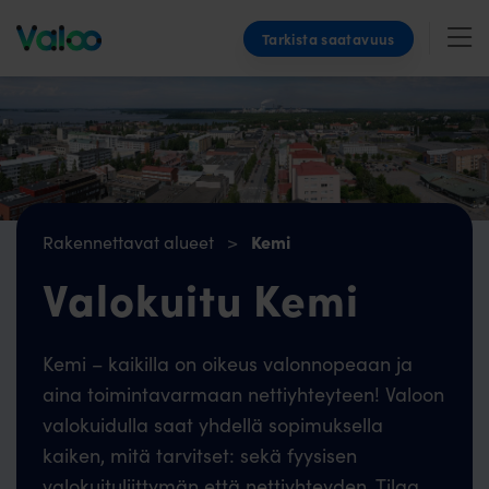
Skip
Tarkista saatavuus
to
content
Kemi
Rakennettavat alueet
>
Valokuitu Kemi
Kemi – kaikilla on oikeus valonnopeaan ja
aina toimintavarmaan nettiyhteyteen! Valoon
valokuidulla saat yhdellä sopimuksella
kaiken, mitä tarvitset: sekä fyysisen
valokuituliittymän että nettiyhteyden. Tilaa