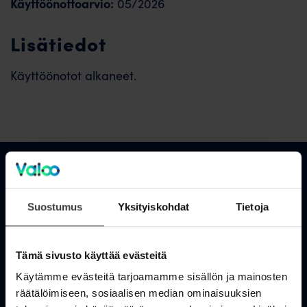
Käyttöönottoarvio:
05/2026
Lisätiedot
Käyttöönotot alkaneet.
Asiakastuki
Suostumus
Yksityiskohdat
Tietoja
OmaValoo
Tämä sivusto käyttää evästeitä
Asiakaspalvelu
Käytämme evästeitä tarjoamamme sisällön ja mainosten
Tukisivusto
räätälöimiseen, sosiaalisen median ominaisuuksien