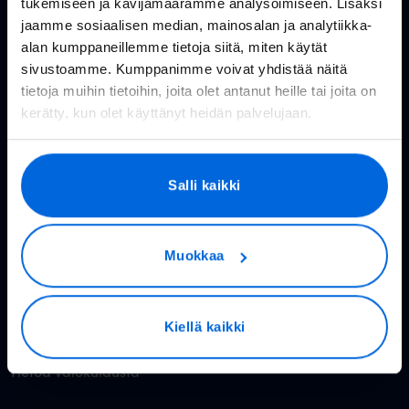
tukemiseen ja kävijämäärämme analysoimiseen. Lisäksi
Huolto- ja häiriötiedotteet
jaamme sosiaalisen median, mainosalan ja analytiikka-
Valoo kokemuksia
alan kumppaneillemme tietoja siitä, miten käytät
sivustoamme. Kumppanimme voivat yhdistää näitä
In English
tietoja muihin tietoihin, joita olet antanut heille tai joita on
kerätty, kun olet käyttänyt heidän palvelujaan.
Valokuitu kuluttajille
Salli kaikki
Rakennettavat alueet
Valokuitu kotiin
Muokkaa
Reitittimet
Valoo TV
Kiellä kaikki
Hinnasto
Tietoa valokuidusta