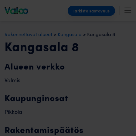
Skip
Tarkista saatavuus
to
content
Rakennettavat alueet
>
Kangasala
>
Kangasala 8
Kangasala 8
Alueen verkko
Valmis
Kaupunginosat
Pikkola
Rakentamispäätös