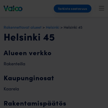
Skip
Tarkista saatavuus
to
content
Rakennettavat alueet
>
Helsinki
>
Helsinki 45
Helsinki 45
Alueen verkko
Rakenteilla
Kaupunginosat
Kaarela
Rakentamispäätös