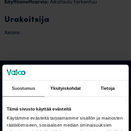
Käyttöönottoarvio:
Aikataulu tarkentuu
Urakoitsija
Axians
Asiakastuki
Suostumus
Yksityiskohdat
Tietoja
OmaValoo
Tämä sivusto käyttää evästeitä
Asiakaspalvelu
Käytämme evästeitä tarjoamamme sisällön ja mainosten
Tukisivusto
räätälöimiseen, sosiaalisen median ominaisuuksien