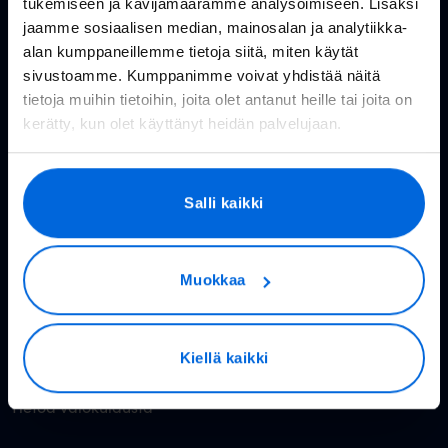
tukemiseen ja kävijämäärämme analysoimiseen. Lisäksi
Huolto- ja häiriötiedotteet
jaamme sosiaalisen median, mainosalan ja analytiikka-
Valoo kokemuksia
alan kumppaneillemme tietoja siitä, miten käytät
sivustoamme. Kumppanimme voivat yhdistää näitä
In English
tietoja muihin tietoihin, joita olet antanut heille tai joita on
kerätty, kun olet käyttänyt heidän palvelujaan.
Valokuitu kuluttajille
Salli kaikki
Rakennettavat alueet
Valokuitu kotiin
Muokkaa
Reitittimet
Valoo TV
Kiellä kaikki
Hinnasto
Tietoa valokuidusta