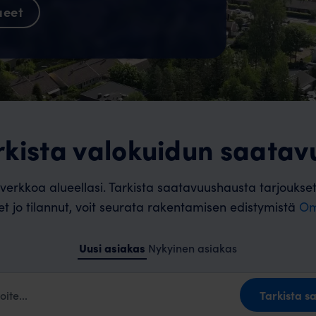
ueet
rkista valokuidun saatav
verkkoa alueellasi. Tarkista saatavuushausta tarjoukse
let jo tilannut, voit seurata rakentamisen edistymistä
Om
Uusi asiakas
Nykyinen asiakas
Tarkista s