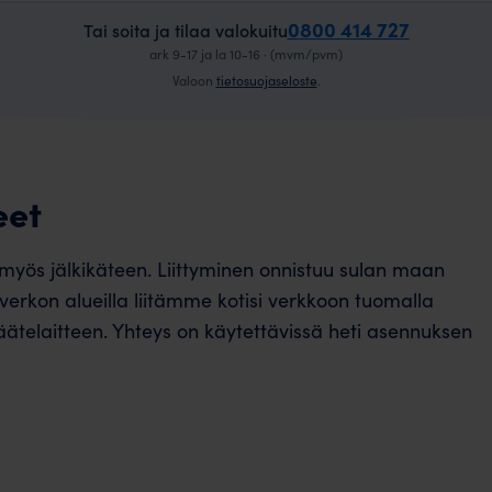
0800 414 727
Tai soita ja tilaa valokuitu
ark 9-17 ja la 10-16 · (mvm/pvm)
Valoon
tietosuojaseloste
.
eet
 myös jälkikäteen. Liittyminen onnistuu sulan maan
verkon alueilla liitämme kotisi verkkoon tuomalla
päätelaitteen. Yhteys on käytettävissä heti asennuksen