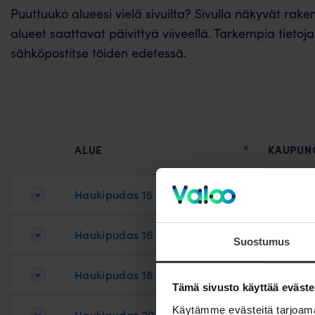
Puuttuuko alueesi vielä sivuilta? Sivulla näkyvät rake
alueet saattavat päivittyä viiveellä. Tarkempia tietoj
sähköpostitse töiden edetessä.
ALUE
KAUPUN
Haukipudas 15
Suokkon
Haukipudas 16
Holstinm
Suostumus
Haukipudas 18
Tämä sivusto käyttää eväste
Käytämme evästeitä tarjoama
Haukipudas 20
Viikki