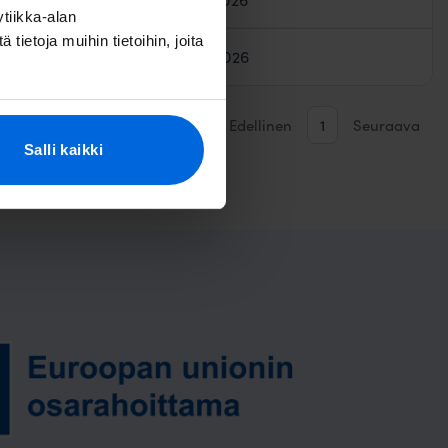
tiikka-alan
ietoja muihin tietoihin, joita
27.03.2026
Edellinen
1
Seuraava
Salli kaikki