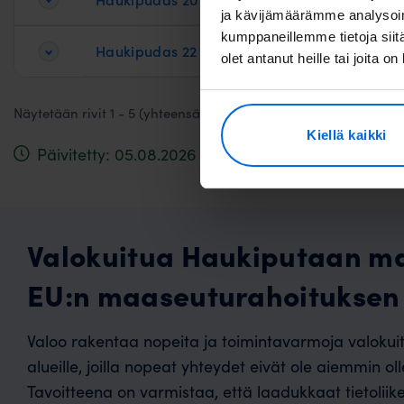
ja kävijämäärämme analysoim
kumppaneillemme tietoja siitä
Haukipudas 22
Lavatie,
olet antanut heille tai joita o
Näytetään rivit 1 - 5 (yhteensä 5)
Kiellä kaikki
Päivitetty: 05.08.2026
Valokuitua Haukiputaan m
EU:n maaseuturahoituksen 
Valoo rakentaa nopeita ja toimintavarmoja valokui
alueille, joilla nopeat yhteydet eivät ole aiemmin oll
Tavoitteena on varmistaa, että laadukkaat tietolii