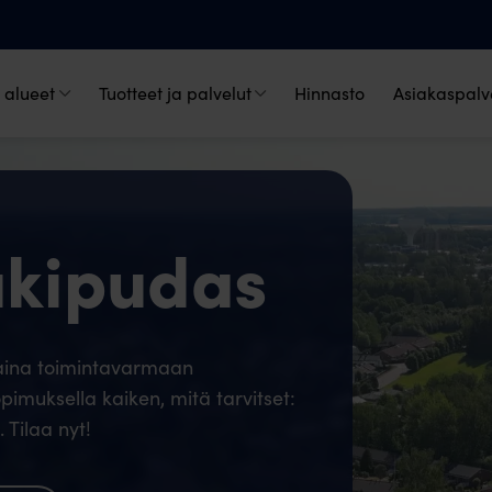
 alueet
Tuotteet ja palvelut
Hinnasto
Asiakaspalve
ukipudas
 aina toimintavarmaan
pimuksella kaiken, mitä tarvitset:
 Tilaa nyt!