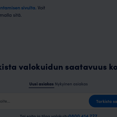
ntamisen sivulta.
Voit
alla sitä.
kista valokuidun saatavuus kot
Uusi asiakas
Nykyinen asiakas
Tarkista s
0800 414 727
Tai soita ja tilaa valokuitu