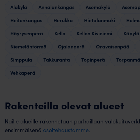
Alakylä
Annalankangas
Asemakylä
Asemap
Heitonkangas
Herukka
Hietalanmäki
Holm
Häyrysenperä
Kello
Kellon Kiviniemi
Käpylä
Niemeläntörmä
Ojalanperä
Oravaisenpää
Simppula
Takkuranta
Topinperä
Torpanmä
Vehkaperä
Rakenteilla olevat alueet
Näille alueille rakennetaan parhaillaan valokuituver
ensimmäisenä
osoitehaustamme
.