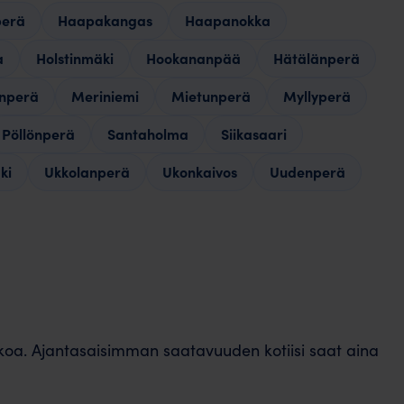
erä
Haapakangas
Haapanokka
a
Holstinmäki
Hookananpää
Hätälänperä
nperä
Meriniemi
Mietunperä
Myllyperä
Pöllönperä
Santaholma
Siikasaari
ki
Ukkolanperä
Ukonkaivos
Uudenperä
kkoa. Ajantasaisimman saatavuuden kotiisi saat aina