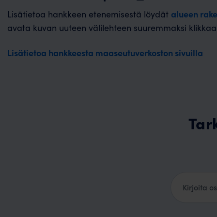
alueen rake
Lisätietoa hankkeen etenemisestä löydät
avata kuvan uuteen välilehteen suuremmaksi klikkaam
Lisätietoa hankkeesta maaseutuverkoston sivuilla
Tar
Kotiosoite