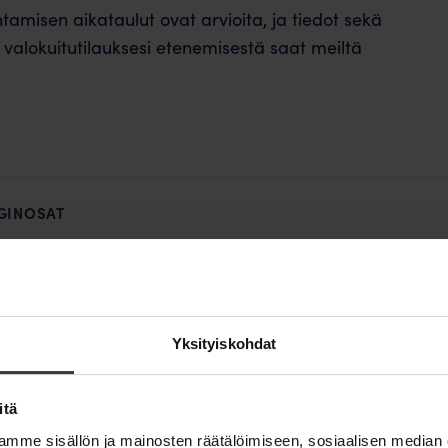
ntamisen aikataulut ovat arvioita, ja tiedot sekä
a valokuitutilauksesi etenemisestä saat meiltä
GINOSAT
en
äki
Yksityiskohdat
itä
mme sisällön ja mainosten räätälöimiseen, sosiaalisen median