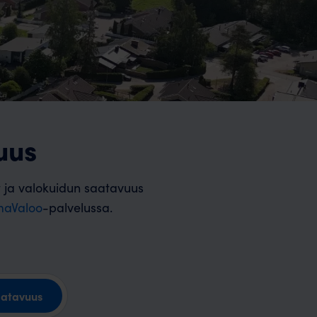
uus
t ja valokuidun saatavuus
aValoo
-palvelussa.
aatavuus