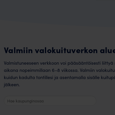
Valmiin valokuituverkon alu
Valmistuneeseen verkkoon voi pääsääntöisesti liittyä
aikana nopeimmillaan 6–8 viikossa. Valmiin valokuitu
kuidun kadulta tontillesi ja asentamalla sisälle kuitu
jälkeen.
Hae
valmiita
alueita