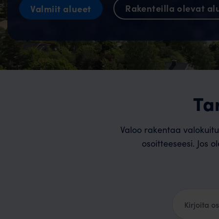
Rakenteilla olevat al
Valmiit alueet
Ta
Valoo rakentaa valokuitu
osoitteeseesi. Jos o
Kotiosoite