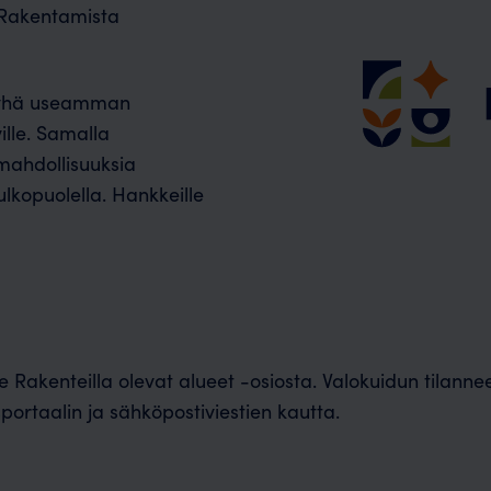
 Rakentamista
o yhä useamman
lle. Samalla
 mahdollisuuksia
kopuolella. Hankkeille
akenteilla olevat alueet -osiosta. Valokuidun tilannee
taalin ja sähköpostiviestien kautta.