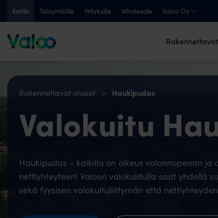
Skip
Kotiin
Taloyhtiöille
Yrityksille
Wholesale
Valoo Oy
to
content
Rakennettavat
Haukipudas
Rakennettavat alueet
>
Valokuitu Ha
Haukipudas – kaikilla on oikeus valonnopeaan ja
nettiyhteyteen! Valoon valokuidulla saat yhdellä so
sekä fyysisen valokuituliittymän että nettiyhteyden.