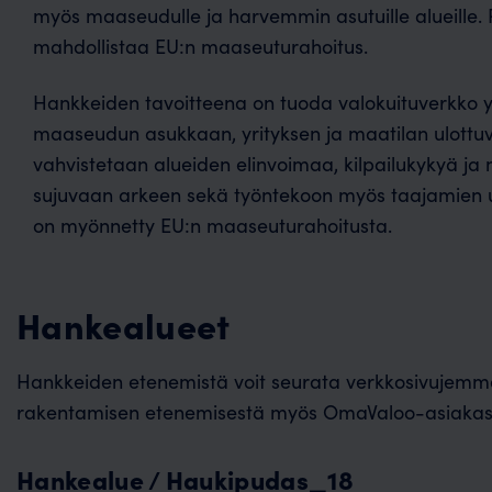
myös maaseudulle ja harvemmin asutuille alueille.
mahdollistaa EU:n maaseuturahoitus.
Hankkeiden tavoitteena on tuoda valokuituverkk
maaseudun asukkaan, yrityksen ja maatilan ulottuvi
vahvistetaan alueiden elinvoimaa, kilpailukykyä ja
sujuvaan arkeen sekä työntekoon myös taajamien ul
on myönnetty EU:n maaseuturahoitusta.
Hankealueet
Hankkeiden etenemistä voit seurata verkkosivujemme R
rakentamisen etenemisestä myös OmaValoo-asiakaspor
Hankealue / Haukipudas_18