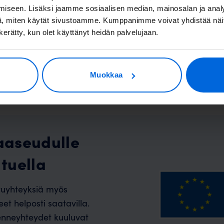
iseen. Lisäksi jaamme sosiaalisen median, mainosalan ja analy
, miten käytät sivustoamme. Kumppanimme voivat yhdistää näitä t
 Hekkalansaarentie
n kerätty, kun olet käyttänyt heidän palvelujaan.
Muokkaa
aaseudulle
tuella
tuyhteyksiä myös
eet helposti saatavilla.
kenneyhteydet kuuluvat