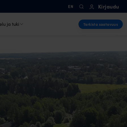
Kirjaudu
EN
lu ja tuki
Tarkista saatavuus