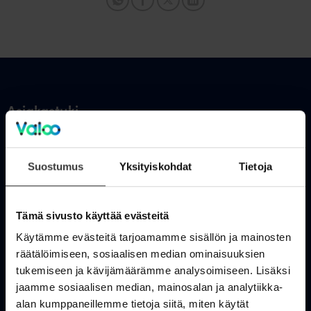
Asiakastuki
OmaValoo
Suostumus
Yksityiskohdat
Tietoja
Asiakaspalvelu
Tukisivusto
Tämä sivusto käyttää evästeitä
Huolto- ja häiriötiedotteet
Käytämme evästeitä tarjoamamme sisällön ja mainosten
räätälöimiseen, sosiaalisen median ominaisuuksien
Valoo kokemuksia
tukemiseen ja kävijämäärämme analysoimiseen. Lisäksi
In English
jaamme sosiaalisen median, mainosalan ja analytiikka-
alan kumppaneillemme tietoja siitä, miten käytät