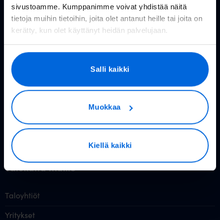
sivustoamme. Kumppanimme voivat yhdistää näitä
Valokuitu kuluttajille
tietoja muihin tietoihin, joita olet antanut heille tai joita on
kerätty, kun olet käyttänyt heidän palvelujaan.
Rakennettavat alueet
Valokuitu kotiin
Salli kaikki
Reitittimet
Valoo TV
Muokkaa
Hinnasto
Tietoa valokuidusta
Kiellä kaikki
Valokuitu muille
Taloyhtiöt
Yritykset