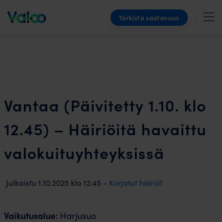
Skip
Tarkista saatavuus
to
content
Vantaa (Päivitetty 1.10. klo
12.45) – Häiriöitä havaittu
valokuituyhteyksissä
Julkaistu
1.10.2025
klo
12:45 -
Korjatut häiriöt
Vaikutusalue:
Harjusuo