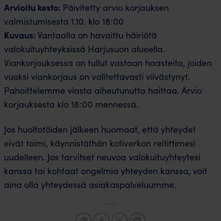
Arvioitu kesto:
Päivitetty arvio korjauksen
valmistumisesta 1.10. klo 18:00
Kuvaus:
Vantaalla on havaittu häiriötä
valokuituyhteyksissä Harjusuon alueella.
Viankorjauksessa on tullut vastaan haasteita, joiden
vuoksi viankorjaus on valitettavasti viivästynyt.
Pahoittelemme viasta aiheutunutta haittaa. Arvio
korjauksesta klo 18:00 mennessä.
Jos huoltotöiden jälkeen huomaat, että yhteydet
eivät toimi, käynnistäthän kotiverkon reitittimesi
uudelleen. Jos tarvitset neuvoa valokuituyhteytesi
kanssa tai kohtaat ongelmia yhteyden kanssa, voit
aina olla yhteydessä asiakaspalveluumme.