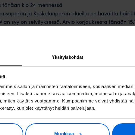
s tänään klo 24 mennessä
ansuperän ja Koskelanperän alueilla on havaittu häiriö
Vian syy on selvityksessä. Arvio korjauksesta tänään 15.
hemmin.
en huomaat, että yhteydet eivät toimi, käynnistäthän kot
set neuvoa valokuituyhteytesi kanssa tai kohtaat ongel
Yksityiskohdat
dessä asiakaspalveluumme.
itä
mme sisällön ja mainosten räätälöimiseen, sosiaalisen median
iseen. Lisäksi jaamme sosiaalisen median, mainosalan ja analy
, miten käytät sivustoamme. Kumppanimme voivat yhdistää näitä t
n kerätty, kun olet käyttänyt heidän palvelujaan.
luttajille
Valokuitu muille
Muokkaa