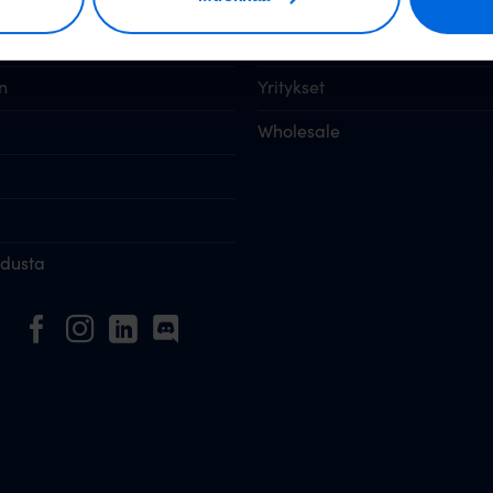
 alueet
Taloyhtiöt
n
Yritykset
Wholesale
idusta