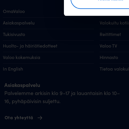
OmaValoo
Rakennettavat
Asiakaspalvelu
Valokuitu kotii
Tukisivusto
Reitittimet
Huolto- ja häiriötiedotteet
Valoo TV
Valoo kokemuksia
Hinnasto
In English
Tietoa valoku
Asiakaspalvelu
Palvelemme arkisin klo 9–17 ja lauantaisin klo 10–
16, pyhäpäivisin suljettu.
Ota yhteyttä