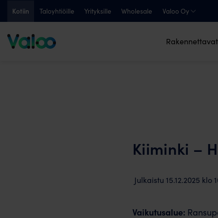
Skip
Kotiin
Taloyhtiöille
Yrityksille
Wholesale
Valoo Oy
to
content
Rakennettavat
Kiiminki – 
Julkaistu
15.12.2025
klo
1
Vaikutusalue:
Ransup