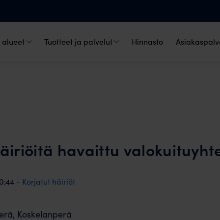
 alueet
Tuotteet ja palvelut
Hinnasto
Asiakaspalve
Häiriöitä havaittu valokuituyht
0:44 -
Korjatut häiriöt
erä, Koskelanperä