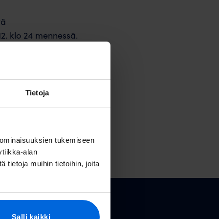
tä
12. klo 24 mennessä.
iverkon reitittimesi
mia yhteyden kanssa,
Tietoja
 ominaisuuksien tukemiseen
tiikka-alan
ietoja muihin tietoihin, joita
Valoo Oy
Salli kaikki