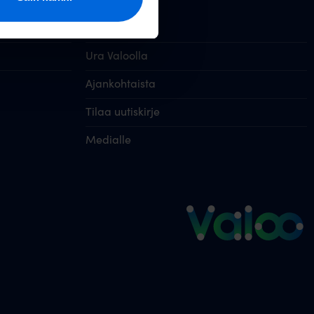
Valoo yritys
Ura Valoolla
Ajankohtaista
Tilaa uutiskirje
Medialle