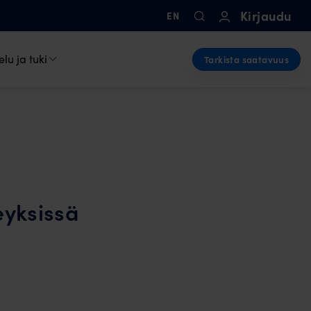
Kirjaudu
EN
lu ja tuki
Tarkista saatavuus
eyksissä