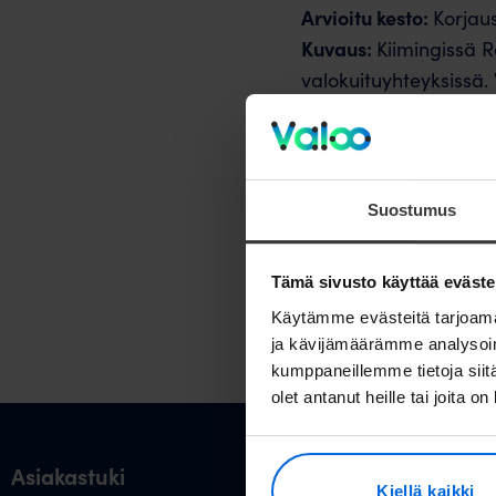
Arvioitu kesto:
Korjau
Kuvaus:
Kiimingissä R
valokuituyhteyksissä. 
Arvio tarkentuu myö
Jos huoltotöiden jälke
uudelleen. Jos tarvit
Suostumus
voit aina olla yhtey
Tämä sivusto käyttää eväste
Käytämme evästeitä tarjoama
ja kävijämäärämme analysoim
kumppaneillemme tietoja siitä
olet antanut heille tai joita o
Asiakastuki
Valokuitu ku
Kiellä kaikki