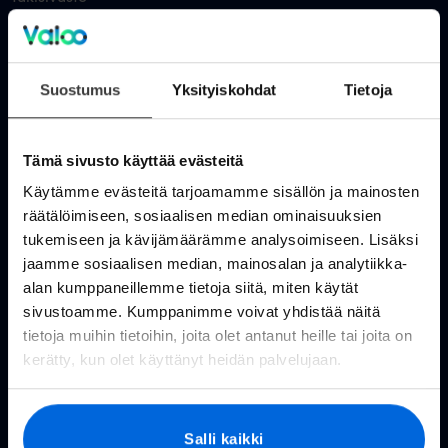
Huolto- ja häiriötiedotteet
Valoo kokemuksia
Suostumus
Yksityiskohdat
Tietoja
In English
Tämä sivusto käyttää evästeitä
Valokuitu kuluttajille
Käytämme evästeitä tarjoamamme sisällön ja mainosten
räätälöimiseen, sosiaalisen median ominaisuuksien
Rakennettavat alueet
tukemiseen ja kävijämäärämme analysoimiseen. Lisäksi
jaamme sosiaalisen median, mainosalan ja analytiikka-
Valokuitu kotiin
alan kumppaneillemme tietoja siitä, miten käytät
Reitittimet
sivustoamme. Kumppanimme voivat yhdistää näitä
tietoja muihin tietoihin, joita olet antanut heille tai joita on
Valoo TV
kerätty, kun olet käyttänyt heidän palvelujaan.
Hinnasto
Tietoa valokuidusta
Salli kaikki