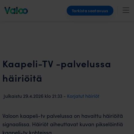
Skip
Tarkista saatavuus
to
content
Kaapeli-TV -palvelussa
häiriöitä
Julkaistu
29.4.2026
klo
21:33 -
Korjatut häiriöt
Valoon kaapeli-tv palvelussa on havaittu häiriöitä
signaalissa. Häiriöt aiheuttavat kuvan pikselöintiä
kaapeli-tv kohteissa.