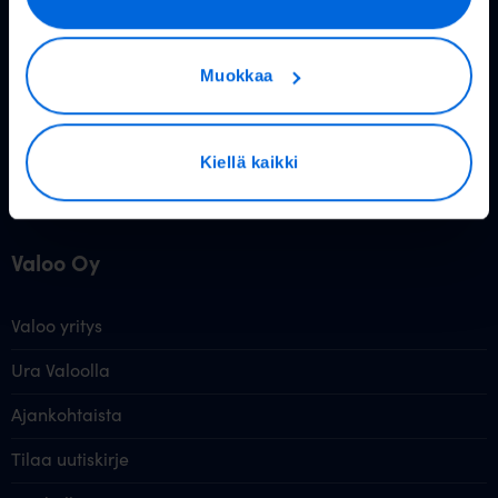
Valokuitu muille
Muokkaa
Taloyhtiöt
Yritykset
Kiellä kaikki
Wholesale
Valoo Oy
Valoo yritys
Ura Valoolla
Ajankohtaista
Tilaa uutiskirje