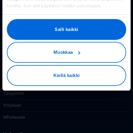
kerätty, kun olet käyttänyt heidän palvelujaan.
Valokuitu kotiin
Reitittimet
Salli kaikki
Valoo TV
Hinnasto
Muokkaa
Tietoa valokuidusta
Valokuitu muille
Kiellä kaikki
Taloyhtiöt
Yritykset
Wholesale