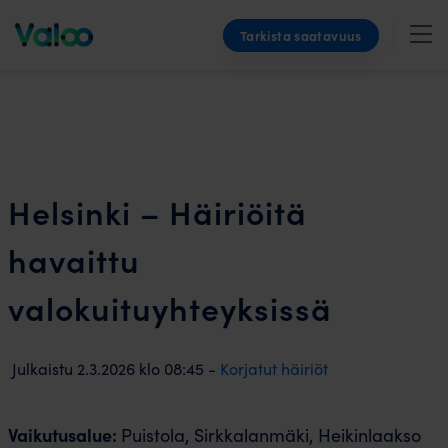
Skip
Tarkista saatavuus
to
content
Helsinki – Häiriöitä
havaittu
valokuituyhteyksissä
Julkaistu
2.3.2026
klo
08:45 -
Korjatut häiriöt
Vaikutusalue:
Puistola, Sirkkalanmäki, Heikinlaakso