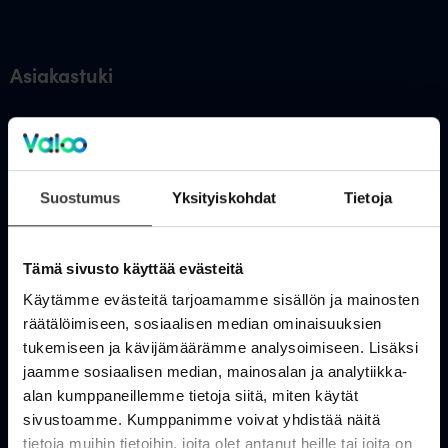
Asiakastuki
OmaValoo
Asiakaspalvelu
Suostumus
Yksityiskohdat
Tietoja
Tukisivusto
Huolto- ja häiriötiedotteet
Tämä sivusto käyttää evästeitä
Valoo kokemuksia
Käytämme evästeitä tarjoamamme sisällön ja mainosten
räätälöimiseen, sosiaalisen median ominaisuuksien
In English
tukemiseen ja kävijämäärämme analysoimiseen. Lisäksi
jaamme sosiaalisen median, mainosalan ja analytiikka-
Valokuitu kuluttajille
alan kumppaneillemme tietoja siitä, miten käytät
sivustoamme. Kumppanimme voivat yhdistää näitä
tietoja muihin tietoihin, joita olet antanut heille tai joita on
Rakennettavat alueet