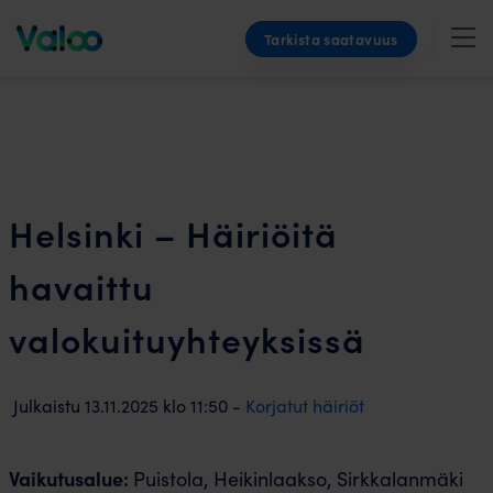
Skip
Tarkista saatavuus
to
content
Helsinki – Häiriöitä
havaittu
valokuituyhteyksissä
Julkaistu
13.11.2025
klo
11:50 -
Korjatut häiriöt
Vaikutusalue:
Puistola, Heikinlaakso, Sirkkalanmäki