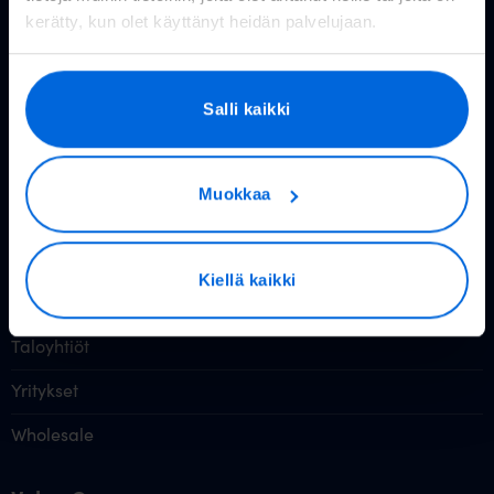
kerätty, kun olet käyttänyt heidän palvelujaan.
Valokuitu kotiin
Reitittimet
Salli kaikki
Valoo TV
Hinnasto
Muokkaa
Tietoa valokuidusta
Valokuitu muille
Kiellä kaikki
Taloyhtiöt
Yritykset
Wholesale