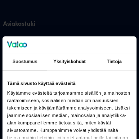
Asiakastuki
OmaValoo
Asiakaspalvelu
Suostumus
Yksityiskohdat
Tietoja
Tukisivusto
Huolto- ja häiriötiedotteet
Tämä sivusto käyttää evästeitä
Valoo kokemuksia
Käytämme evästeitä tarjoamamme sisällön ja mainosten
räätälöimiseen, sosiaalisen median ominaisuuksien
In English
tukemiseen ja kävijämäärämme analysoimiseen. Lisäksi
jaamme sosiaalisen median, mainosalan ja analytiikka-
Valokuitu kuluttajille
alan kumppaneillemme tietoja siitä, miten käytät
sivustoamme. Kumppanimme voivat yhdistää näitä
tietoja muihin tietoihin, joita olet antanut heille tai joita on
Rakennettavat alueet