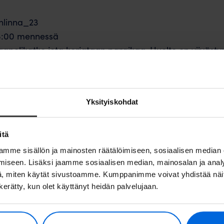
linna_23
18:00 mennessä
aapelikatko jota korjataan paraikaa. Huolto on viivästy
elemme viiveestä aiheutunutta harmia.
en huomaat, että yhteydet eivät toimi, käynnistäthän kot
Yksityiskohdat
set neuvoa valokuituyhteytesi kanssa tai kohtaat ongel
dessä asiakaspalveluumme.
itä
mme sisällön ja mainosten räätälöimiseen, sosiaalisen median
iseen. Lisäksi jaamme sosiaalisen median, mainosalan ja analy
, miten käytät sivustoamme. Kumppanimme voivat yhdistää näitä t
n kerätty, kun olet käyttänyt heidän palvelujaan.