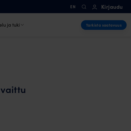
Kirjaudu
EN
lu ja tuki
Tarkista saatavuus
vaittu