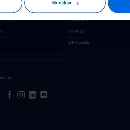
luttajille
Valokuitu muille
Muokkaa
 alueet
Taloyhtiöt
n
Yritykset
Wholesale
idusta