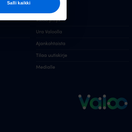
Valoo Oy
Salli kaikki
Valoo yritys
Ura Valoolla
Ajankohtaista
Tilaa uutiskirje
Medialle