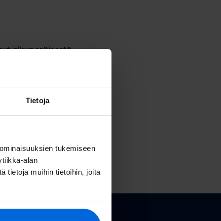
nyt alkuperäisestä
iverkon reitittimesi
Tietoja
mia yhteyden kanssa,
 ominaisuuksien tukemiseen
tiikka-alan
ietoja muihin tietoihin, joita