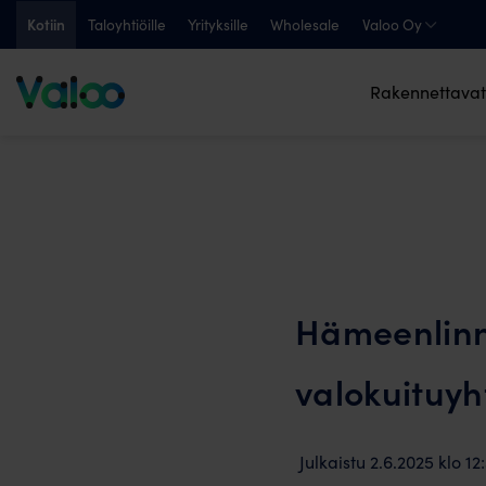
Skip
Kotiin
Taloyhtiöille
Yrityksille
Wholesale
Valoo Oy
to
content
Rakennettavat
Hämeenlinna
valokuituyh
Julkaistu
2.6.2025
klo
12