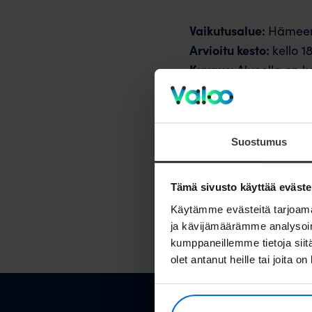
Vaikutusalue:
Hämeen
Arvioitu kesto:
kello 
Kuvaus:
Alueella on k
tavoitteesta. Pahoitt
Jos huoltotöiden jälke
Suostumus
uudelleen. Jos tarvit
voit aina olla yhtey
Tämä sivusto käyttää eväste
Käytämme evästeitä tarjoama
ja kävijämäärämme analysoim
kumppaneillemme tietoja siitä
olet antanut heille tai joita o