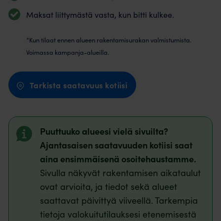
Maksat liittymästä vasta, kun bitti kulkee.
*Kun tilaat ennen alueen rakentamisurakan valmistumista.
Voimassa kampanja-alueilla.
Tarkista saatavuus kotiisi
Puuttuuko alueesi vielä sivuilta?
Ajantasaisen saatavuuden kotiisi saat
aina ensimmäisenä osoitehaustamme.
Sivulla näkyvät rakentamisen aikataulut
ovat arvioita, ja tiedot sekä alueet
saattavat päivittyä viiveellä. Tarkempia
tietoja valokuitutilauksesi etenemisestä