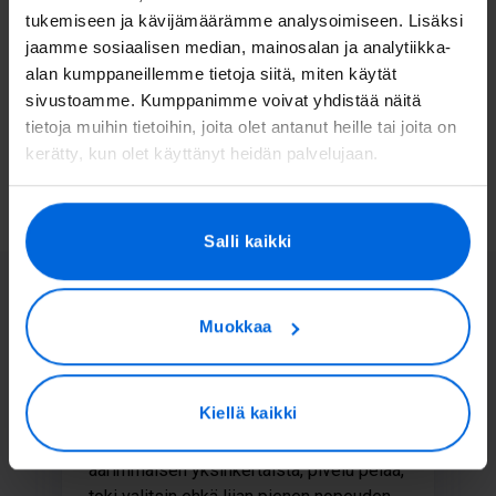
tukemiseen ja kävijämäärämme analysoimiseen. Lisäksi
Jälkityöt ja ennallistaminen
jaamme sosiaalisen median, mainosalan ja analytiikka-
alan kumppaneillemme tietoja siitä, miten käytät
sivustoamme. Kumppanimme voivat yhdistää näitä
Laskutus
tietoja muihin tietoihin, joita olet antanut heille tai joita on
kerätty, kun olet käyttänyt heidän palvelujaan.
Valokuidun rakentamisen vaiheet
Salli kaikki
Tätä asiakkaamme meistä
sanovat
Muokkaa
Kiellä kaikki
1 year ago
t
Yhteyden muodostaminen oli
T
äärimmäisen yksinkertaista, plvelu pelaa,
k