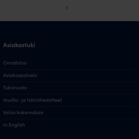
60
Asiakastuki
OmaValoo
Asiakaspalvelu
Tukisivusto
Huolto- ja häiriötiedotteet
Valoo kokemuksia
In English