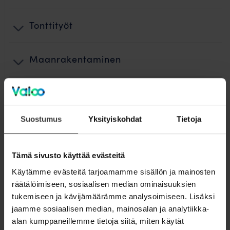
Tonttityöt
Maanrakentaminen
Kuidun puhallus ja teletyöt
Suostumus
Yksityiskohdat
Tietoja
Käyttöönotto
Tämä sivusto käyttää evästeitä
Jälkityöt ja ennallistaminen
Käytämme evästeitä tarjoamamme sisällön ja mainosten
räätälöimiseen, sosiaalisen median ominaisuuksien
Laskutus
tukemiseen ja kävijämäärämme analysoimiseen. Lisäksi
jaamme sosiaalisen median, mainosalan ja analytiikka-
Valokuidun rakentamisen vaiheet
alan kumppaneillemme tietoja siitä, miten käytät