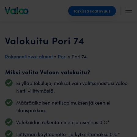
Skip
Tarkista saatavuus
to
content
Valokuitu Pori 74
Rakennettavat alueet
»
Pori
» Pori 74
Miksi valita Valoon valokuitu?
Ei ylläpitokuluja, maksat vain valitsemastasi Valoo
Netti -liittymästä.
Määräaikaisen nettisopimuksen jälkeen ei
tilauspakkoa.
Valokuidun rakentaminen ja asennus 0 €*
Liittymän käyttöönotto- ja kytkentämaksu 0 €*