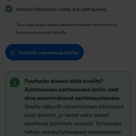
Maksat liittymästä vasta, kun bitti kulkee.
*Kun tilaat ennen alueen rakentamisurakan valmistumista.
Voimassa kampanja-alueilla.
Tarkista saatavuus kotiisi
Puuttuuko alueesi vielä sivuilta?
Ajantasaisen saatavuuden kotiisi saat
aina ensimmäisenä osoitehaustamme.
Sivulla näkyvät rakentamisen aikataulut
ovat arvioita, ja tiedot sekä alueet
saattavat päivittyä viiveellä. Tarkempia
tietoja valokuitutilauksesi etenemisestä