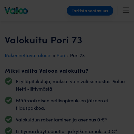
Skip
Tarkista saatavuus
to
content
Valokuitu Pori 73
Rakennettavat alueet
»
Pori
» Pori 73
Miksi valita Valoon valokuitu?
Ei ylläpitokuluja, maksat vain valitsemastasi Valoo
Netti -liittymästä.
Määräaikaisen nettisopimuksen jälkeen ei
tilauspakkoa.
Valokuidun rakentaminen ja asennus 0 €*
Liittymän käyttöönotto- ja kytkentämaksu 0 €*