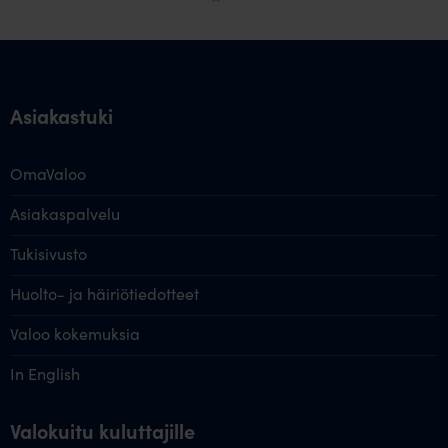
Asiakastuki
OmaValoo
Asiakaspalvelu
Tukisivusto
Huolto- ja häiriötiedotteet
Valoo kokemuksia
In English
Valokuitu kuluttajille