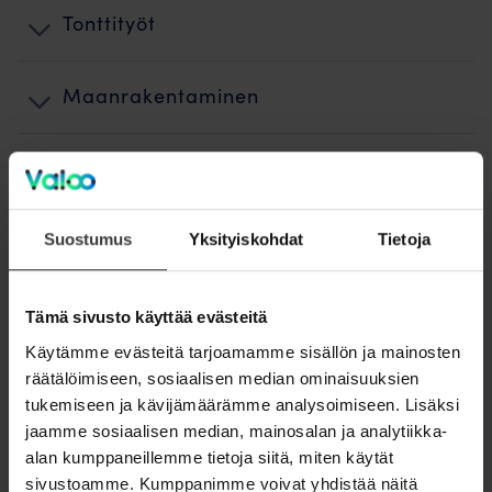
Tonttityöt
Maanrakentaminen
Kuidun puhallus ja teletyöt
Käyttöönotto
Suostumus
Yksityiskohdat
Tietoja
Jälkityöt ja ennallistaminen
Tämä sivusto käyttää evästeitä
Käytämme evästeitä tarjoamamme sisällön ja mainosten
räätälöimiseen, sosiaalisen median ominaisuuksien
Laskutus
tukemiseen ja kävijämäärämme analysoimiseen. Lisäksi
jaamme sosiaalisen median, mainosalan ja analytiikka-
Valokuidun rakentamisen vaiheet
alan kumppaneillemme tietoja siitä, miten käytät
sivustoamme. Kumppanimme voivat yhdistää näitä