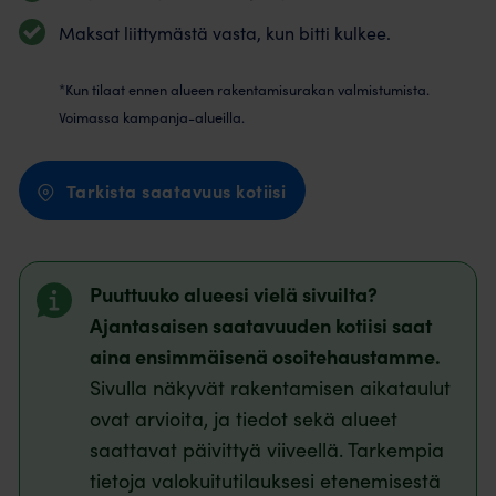
Maksat liittymästä vasta, kun bitti kulkee.
*Kun tilaat ennen alueen rakentamisurakan valmistumista.
Voimassa kampanja-alueilla.
Tarkista saatavuus kotiisi
Puuttuuko alueesi vielä sivuilta?
Ajantasaisen saatavuuden kotiisi saat
aina ensimmäisenä osoitehaustamme.
Sivulla näkyvät rakentamisen aikataulut
ovat arvioita, ja tiedot sekä alueet
saattavat päivittyä viiveellä. Tarkempia
tietoja valokuitutilauksesi etenemisestä