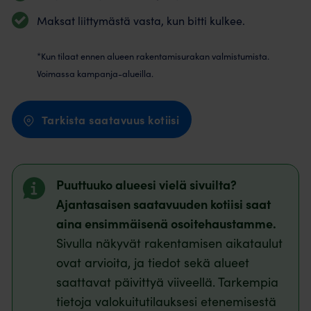
Maksat liittymästä vasta, kun bitti kulkee.
*Kun tilaat ennen alueen rakentamisurakan valmistumista.
Voimassa kampanja-alueilla.
Tarkista saatavuus kotiisi
Puuttuuko alueesi vielä sivuilta?
Ajantasaisen saatavuuden kotiisi saat
aina ensimmäisenä osoitehaustamme.
Sivulla näkyvät rakentamisen aikataulut
ovat arvioita, ja tiedot sekä alueet
saattavat päivittyä viiveellä. Tarkempia
tietoja valokuitutilauksesi etenemisestä