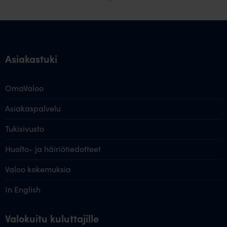
Asiakastuki
OmaValoo
Asiakaspalvelu
Tukisivusto
Huolto- ja häiriötiedotteet
Valoo kokemuksia
In English
Valokuitu kuluttajille