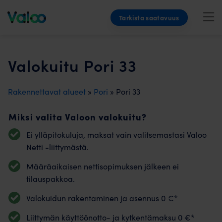
Skip
Tarkista saatavuus
to
content
Valokuitu Pori 33
Rakennettavat alueet
»
Pori
» Pori 33
Miksi valita Valoon valokuitu?
Ei ylläpitokuluja, maksat vain valitsemastasi Valoo
Netti -liittymästä.
Määräaikaisen nettisopimuksen jälkeen ei
tilauspakkoa.
Valokuidun rakentaminen ja asennus 0 €*
Liittymän käyttöönotto- ja kytkentämaksu 0 €*