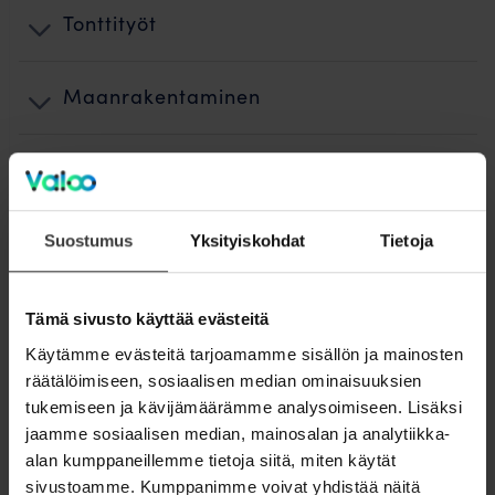
Tonttityöt
Maanrakentaminen
Kuidun puhallus ja teletyöt
Käyttöönotto
Suostumus
Yksityiskohdat
Tietoja
Jälkityöt ja ennallistaminen
Tämä sivusto käyttää evästeitä
Käytämme evästeitä tarjoamamme sisällön ja mainosten
räätälöimiseen, sosiaalisen median ominaisuuksien
Laskutus
tukemiseen ja kävijämäärämme analysoimiseen. Lisäksi
jaamme sosiaalisen median, mainosalan ja analytiikka-
Valokuidun rakentamisen vaiheet
alan kumppaneillemme tietoja siitä, miten käytät
sivustoamme. Kumppanimme voivat yhdistää näitä