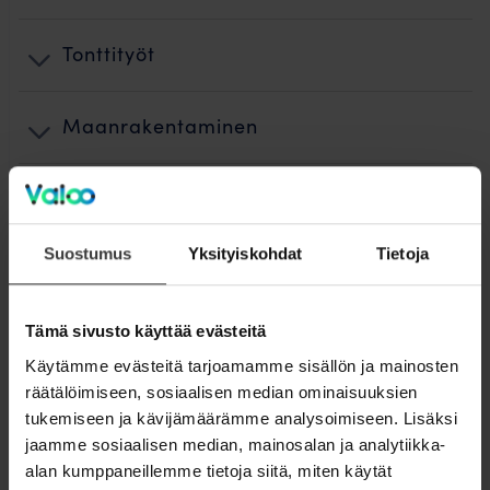
Tonttityöt
Maanrakentaminen
Kuidun puhallus ja teletyöt
Suostumus
Yksityiskohdat
Tietoja
Käyttöönotto
Tämä sivusto käyttää evästeitä
Jälkityöt ja ennallistaminen
Käytämme evästeitä tarjoamamme sisällön ja mainosten
räätälöimiseen, sosiaalisen median ominaisuuksien
Laskutus
tukemiseen ja kävijämäärämme analysoimiseen. Lisäksi
jaamme sosiaalisen median, mainosalan ja analytiikka-
Valokuidun rakentamisen vaiheet
alan kumppaneillemme tietoja siitä, miten käytät