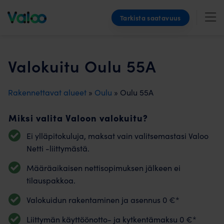
Skip
Tarkista saatavuus
to
content
Valokuitu Oulu 55A
Rakennettavat alueet
»
Oulu
» Oulu 55A
Miksi valita Valoon valokuitu?
Ei ylläpitokuluja, maksat vain valitsemastasi Valoo
Netti -liittymästä.
Määräaikaisen nettisopimuksen jälkeen ei
tilauspakkoa.
Valokuidun rakentaminen ja asennus 0 €*
Liittymän käyttöönotto- ja kytkentämaksu 0 €*