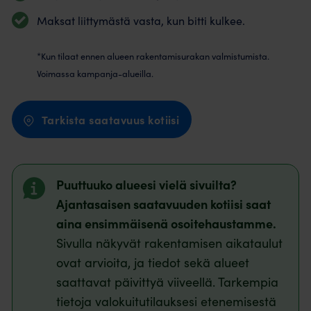
Maksat liittymästä vasta, kun bitti kulkee.
*Kun tilaat ennen alueen rakentamisurakan valmistumista.
Voimassa kampanja-alueilla.
Tarkista saatavuus kotiisi
Puuttuuko alueesi vielä sivuilta?
Ajantasaisen saatavuuden kotiisi saat
aina ensimmäisenä osoitehaustamme.
Sivulla näkyvät rakentamisen aikataulut
ovat arvioita, ja tiedot sekä alueet
saattavat päivittyä viiveellä. Tarkempia
tietoja valokuitutilauksesi etenemisestä