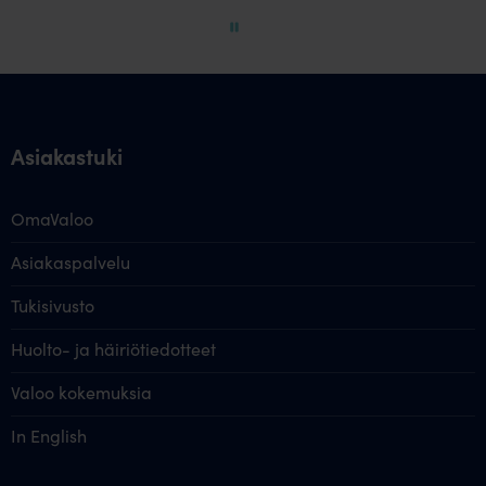
60
Asiakastuki
OmaValoo
Asiakaspalvelu
Tukisivusto
Huolto- ja häiriötiedotteet
Valoo kokemuksia
In English