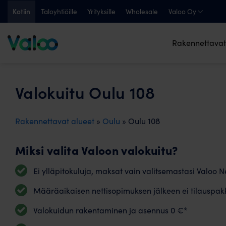
Skip
Kotiin
Taloyhtiöille
Yrityksille
Wholesale
Valoo Oy
to
content
Rakennettavat
Valokuitu Oulu 108
Rakennettavat alueet
»
Oulu
» Oulu 108
Miksi valita Valoon valokuitu?
Ei ylläpitokuluja, maksat vain valitsemastasi Valoo Ne
Määräaikaisen nettisopimuksen jälkeen ei tilauspak
Valokuidun rakentaminen ja asennus 0 €*