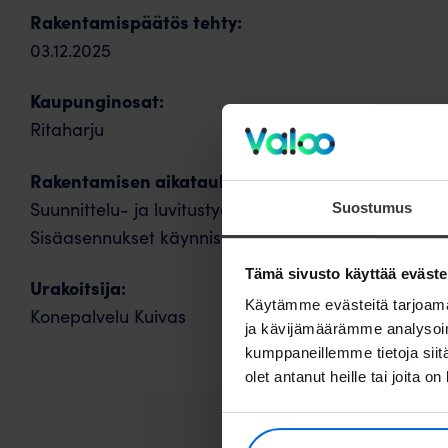
Rakentamispäätös tehty:
03.12.2025
Kaupunginosat:
Ritaharju
Rakentamisen aikatauluarviot:
Suunnittelu- ja luvitustyöt käynnissä: 04/2026
Suostumus
Sisäasennukset käynnistyvät: 04/2026
Tämä sivusto käyttää eväste
Urakoitsija:
Käytämme evästeitä tarjoama
Konepalvelu Kuivas
ja kävijämäärämme analysoim
kumppaneillemme tietoja siitä
olet antanut heille tai joita o
Tä