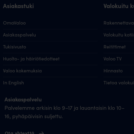
Asiakastuki
Valokuitu ku
OmaValoo
Rakennettavat
Asiakaspalvelu
Valokuitu kotii
Tukisivusto
Reitittimet
Huolto- ja häiriötiedotteet
Valoo TV
Valoo kokemuksia
Hinnasto
In English
Tietoa valoku
Asiakaspalvelu
Palvelemme arkisin klo 9–17 ja lauantaisin klo 10–
16, pyhäpäivisin suljettu.
Ota yhteyttä