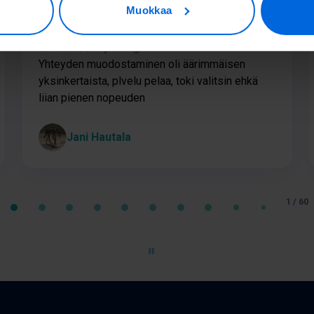
Muokkaa
1 year ago
Yhteyden muodostaminen oli äärimmäisen
yksinkertaista, plvelu pelaa, toki valitsin ehkä
liian pienen nopeuden
Jani Hautala
1 / 60