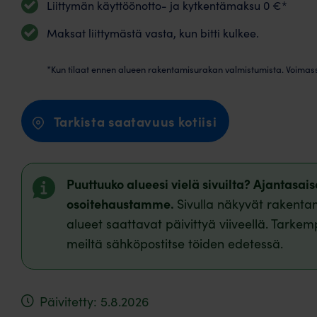
Liittymän käyttöönotto- ja kytkentämaksu 0 €*
Maksat liittymästä vasta, kun bitti kulkee.
*Kun tilaat ennen alueen rakentamisurakan valmistumista. Voimas
Tarkista saatavuus kotiisi
Puuttuuko alueesi vielä sivuilta? Ajantasa
osoitehaustamme.
Sivulla näkyvät rakentam
alueet saattavat päivittyä viiveellä. Tarkem
meiltä sähköpostitse töiden edetessä.
Päivitetty: 5.8.2026