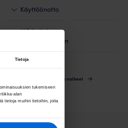
Käyttöönotto
Jälkityöt ja
ennallistaminen
Tietoja
Laskutus
Valokuidun rakentamisen vaiheet
 ominaisuuksien tukemiseen
tiikka-alan
ietoja muihin tietoihin, joita
vat