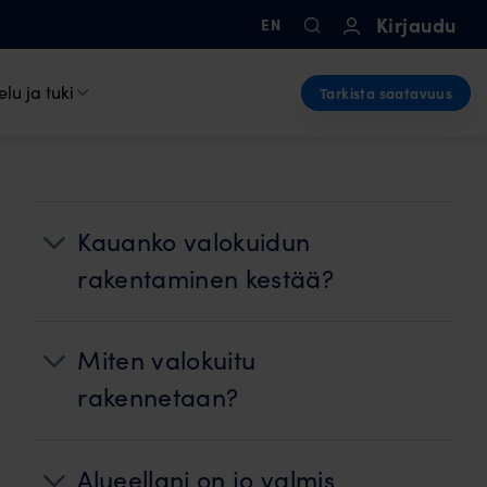
Kirjaudu
EN
lu ja tuki
Tarkista saatavuus
Kauanko valokuidun
rakentaminen kestää?
Miten valokuitu
rakennetaan?
Alueellani on jo valmis