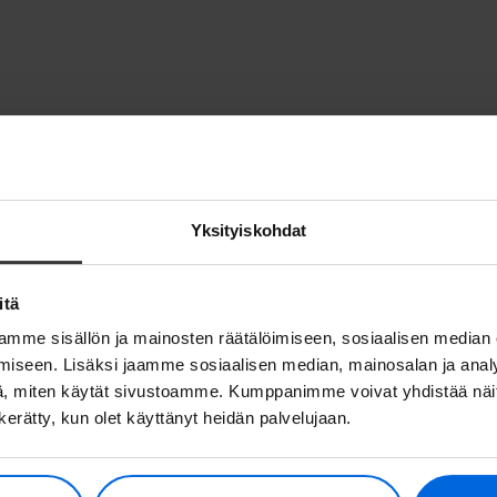
Yksityiskohdat
itä
mme sisällön ja mainosten räätälöimiseen, sosiaalisen median
iseen. Lisäksi jaamme sosiaalisen median, mainosalan ja analy
, miten käytät sivustoamme. Kumppanimme voivat yhdistää näitä t
n kerätty, kun olet käyttänyt heidän palvelujaan.
tä asiakkaamme meistä sano