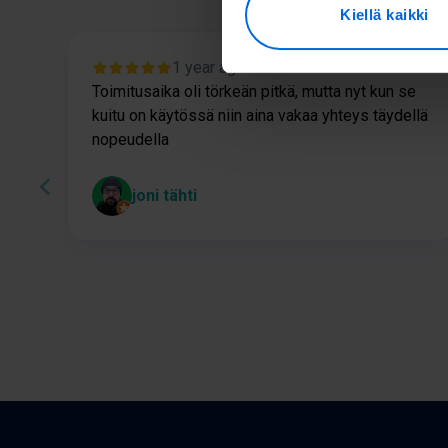
Kiellä kaikki
1 year ago
Toimitusaika oli törkeän pitkä, mutta nyt kun se
kuitu on käytössä niin aina vakaa yhteys täydellä
nopeudella
joni tähti
Page
1
of
60