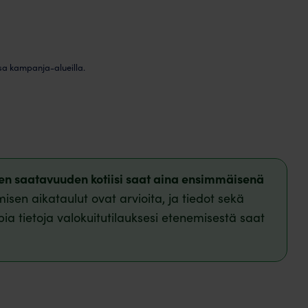
sa kampanja-alueilla.
isen saatavuuden kotiisi saat aina ensimmäisenä
isen aikataulut ovat arvioita, ja tiedot sekä
pia tietoja valokuitutilauksesi etenemisestä saat