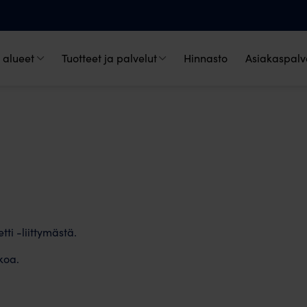
 alueet
Tuotteet ja palvelut
Hinnasto
Asiakaspalve
tti -liittymästä.
koa.