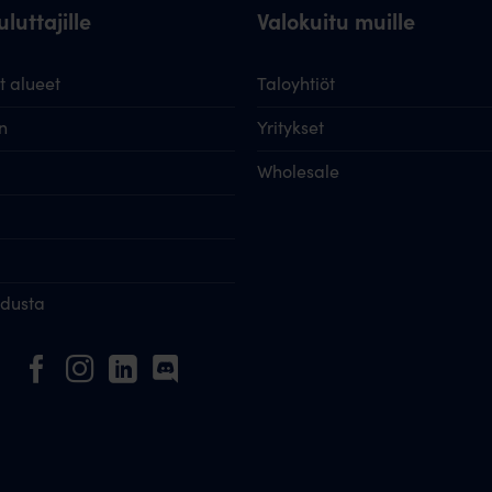
luttajille
Valokuitu muille
 alueet
Taloyhtiöt
n
Yritykset
Wholesale
idusta