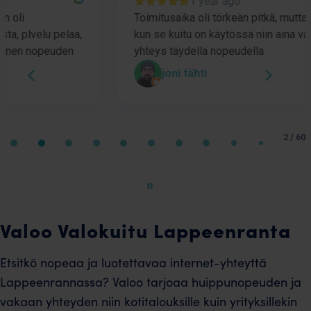
1 year ago
Toimitusaika oli törkeän pitkä, mutta nyt
V
,
kun se kuitu on käytössä niin aina vakaa
j
yhteys täydellä nopeudella
p
joni tähti
Page
2
2 / 60
of
60
Valoo Valokuitu Lappeenranta
Etsitkö nopeaa ja luotettavaa internet-yhteyttä
Lappeenrannassa? Valoo tarjoaa huippunopeuden ja
vakaan yhteyden niin kotitalouksille kuin yrityksillekin