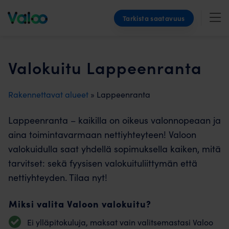
Skip
Tarkista saatavuus
to
content
Valokuitu Lappeenranta
Rakennettavat alueet
» Lappeenranta
Lappeenranta – kaikilla on oikeus valonnopeaan ja
aina toimintavarmaan nettiyhteyteen! Valoon
valokuidulla saat yhdellä sopimuksella kaiken, mitä
tarvitset: sekä fyysisen valokuituliittymän että
nettiyhteyden. Tilaa nyt!
Miksi valita Valoon valokuitu?
Ei ylläpitokuluja, maksat vain valitsemastasi Valoo