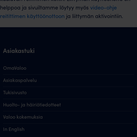
helppoa ja sivuiltamme löytyy myös
video-ohje
reitittimen käyttöönottoon
ja liittymän aktivointiin.
Asiakastuki
OmaValoo
Asiakaspalvelu
Tukisivusto
Huolto- ja häiriötiedotteet
Valoo kokemuksia
In English