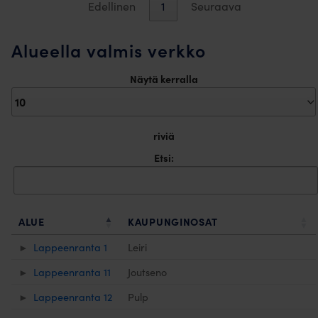
Edellinen
1
Seuraava
Alueella valmis verkko
Näytä kerralla
riviä
Etsi:
ALUE
KAUPUNGINOSAT
Lappeenranta 1
Leiri
Lappeenranta 11
Joutseno
Lappeenranta 12
Pulp