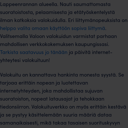
Lappeenrannan alueella. Nauti saumattomasta
suoratoistosta, pelaamisesta ja etätyöskentelystä
ilman katkoksia valokuidulla. Eri liittymänopeuksista on
helppo valita omaan käyttöön sopiva liittymä
.
Valitsemalla Valoon valokuidun varmistat parhaan
mahdollisen verkkokokemuksen kaupungissasi.
Tarkista saatavuus jo tänään
ja päivitä internet-
yhteytesi valokuituun!
Valokuitu on kannattava hankinta monesta syystä. Se
tarjoaa erittäin nopean ja luotettavan
internetyhteyden, joka mahdollistaa sujuvan
suoratoiston, nopeat latausajat ja tehokkaan
tiedonsiirron. Valokuituverkko on myös erittäin kestävä
ja se pystyy käsittelemään suuria määriä dataa
samanaikaisesti, mikä takaa tasaisen suorituskyvyn