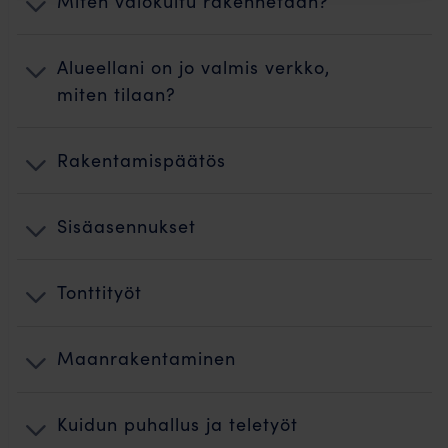
Miten valokuitu rakennetaan?
Alueellani on jo valmis verkko,
miten tilaan?
Rakentamispäätös
Sisäasennukset
Tonttityöt
Maanrakentaminen
Kuidun puhallus ja teletyöt