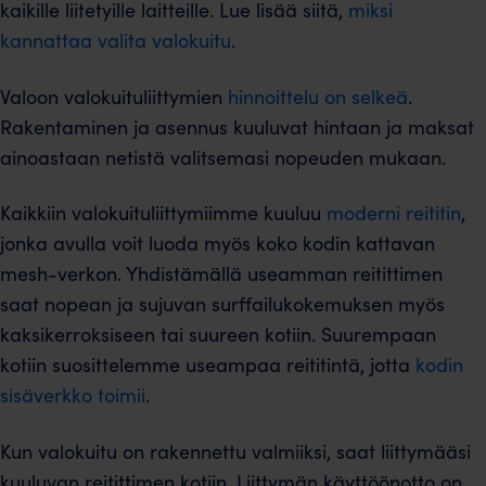
kaikille liitetyille laitteille. Lue lisää siitä,
miksi
kannattaa valita valokuitu
.
Valoon valokuituliittymien
hinnoittelu on selkeä
.
Rakentaminen ja asennus kuuluvat hintaan ja maksat
ainoastaan netistä valitsemasi nopeuden mukaan.
Kaikkiin valokuituliittymiimme kuuluu
moderni reititin
,
jonka avulla voit luoda myös koko kodin kattavan
mesh-verkon. Yhdistämällä useamman reitittimen
saat nopean ja sujuvan surffailukokemuksen myös
kaksikerroksiseen tai suureen kotiin. Suurempaan
kotiin suosittelemme useampaa reititintä, jotta
kodin
sisäverkko toimii
.
Kun valokuitu on rakennettu valmiiksi, saat liittymääsi
kuuluvan reitittimen kotiin. Liittymän käyttöönotto on