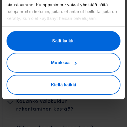
sivustoamme. Kumppanimme voivat yhdistää näitä
tietoja muihin tietoihin, joita olet antanut heille tai joita on
kerätty, kun olet käyttänyt heidän palvelujaan.
Salli kaikki
Muokkaa
Verkon laajentamisprojekti - Lappeenranta Alue 6, 8,
13 (pdf)
Kiellä kaikki
Kauanko valokuidun
rakentaminen kestää?