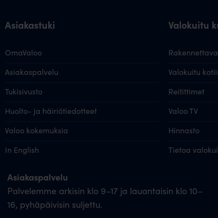
Asiakastuki
Valokuitu ku
OmaValoo
Rakennettavat
Asiakaspalvelu
Valokuitu kotii
Tukisivusto
Reitittimet
Huolto- ja häiriötiedotteet
Valoo TV
Valoo kokemuksia
Hinnasto
In English
Tietoa valoku
Asiakaspalvelu
Palvelemme arkisin klo 9–17 ja lauantaisin klo 10–
16, pyhäpäivisin suljettu.