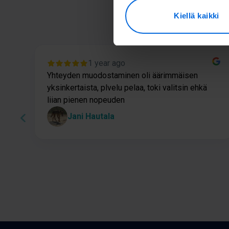
Tä
Kiellä kaikki
1 year ago
Yhteyden muodostaminen oli äärimmäisen
yksinkertaista, plvelu pelaa, toki valitsin ehkä
liian pienen nopeuden
Jani Hautala
Page
1
of
60