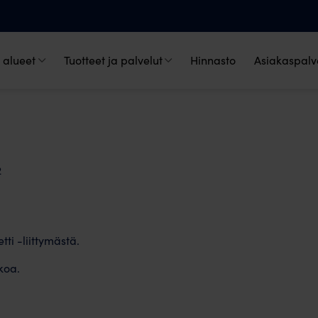
 alueet
Tuotteet ja palvelut
Hinnasto
Asiakaspalve
2
tti -liittymästä.
koa.