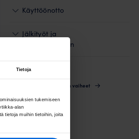
Käyttöönotto
Jälkityöt ja
ennallistaminen
Laskutus
Tietoja
Valokuidun rakentamisen vaiheet
 ominaisuuksien tukemiseen
tiikka-alan
ietoja muihin tietoihin, joita