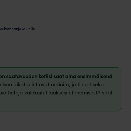
sa kampanja-alueilla.
isen saatavuuden kotiisi saat aina ensimmäisenä
isen aikataulut ovat arvioita, ja tiedot sekä
pia tietoja valokuitutilauksesi etenemisestä saat