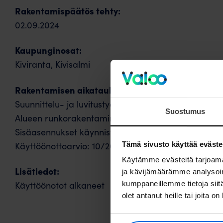
Rakentamispäätös tehty:
02.09.2024
Kaupunginosat:
Kiviranta, Kivisalmi
Rakentamisen aikatauluarviot:
Suunnittelu- ja luvitustyöt käynnissä: 07/2025
Suostumus
Alueen runkorakentaminen käynnistyy: 08/2025
Sisäasennukset käynnistyvät: 10/2025
Käyttöönottoarvio: 10/2025
Tämä sivusto käyttää eväste
Käytämme evästeitä tarjoama
Lisätiedot:
ja kävijämäärämme analysoim
Käyttöönotot alkaneet
kumppaneillemme tietoja siitä
olet antanut heille tai joita o