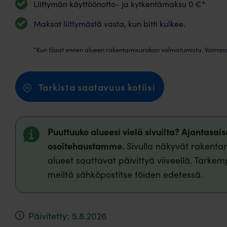
Liittymän käyttöönotto- ja kytkentämaksu 0 €*
Maksat liittymästä vasta, kun bitti kulkee.
*Kun tilaat ennen alueen rakentamisurakan valmistumista. Voimas
Tarkista saatavuus kotiisi
Puuttuuko alueesi vielä sivuilta? Ajantasa
osoitehaustamme.
Sivulla näkyvät rakentam
alueet saattavat päivittyä viiveellä. Tarkem
meiltä sähköpostitse töiden edetessä.
Päivitetty: 5.8.2026