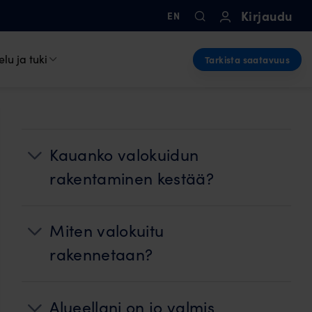
Kirjaudu
EN
lu ja tuki
Tarkista saatavuus
Kauanko valokuidun
rakentaminen kestää?
Miten valokuitu
rakennetaan?
Alueellani on jo valmis