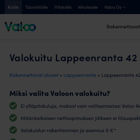
Skip
Kotiin
Taloyhtiöille
Yrityksille
Wholesale
Valoo Oy
to
content
Rakennettavat
Valokuitu Lappeenranta 42
Rakennettavat alueet
»
Lappeenranta
» Lappeenranta 4
Miksi valita Valoon valokuitu?
Ei ylläpitokuluja, maksat vain valitsemastasi Valoo Ne
Määräaikaisen nettisopimuksen jälkeen ei tilauspak
Valokuidun rakentaminen ja asennus 0 €*