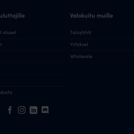
luttajille
Valokuitu muille
 alueet
Taloyhtiöt
n
Yritykset
Wholesale
idusta