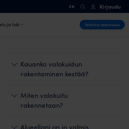
Kirjaudu
EN
lu ja tuki
Tarkista saatavuus
Kauanko valokuidun
rakentaminen kestää?
Miten valokuitu
rakennetaan?
Alueellani on jo valmis