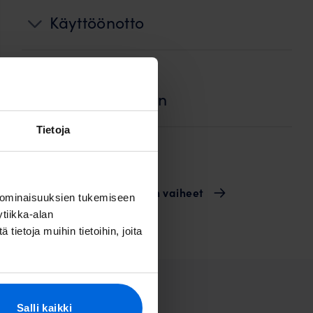
Käyttöönotto
Jälkityöt ja
ennallistaminen
Tietoja
Laskutus
Valokuidun rakentamisen vaiheet
 ominaisuuksien tukemiseen
tiikka-alan
ietoja muihin tietoihin, joita
vat
Salli kaikki