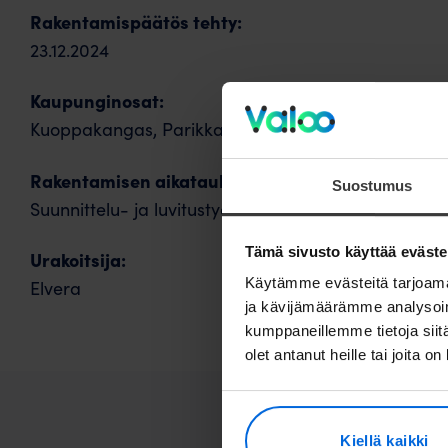
Rakentamispäätös tehty:
23.12.2024
Kaupunginosat:
Kuoppakangas, Parikka, Pikkusuo, Huoppi
Rakentamisen aikatauluarviot:
Suostumus
Suunnittelu- ja luvitustyöt käynnissä: 04/2026
Tämä sivusto käyttää eväste
Urakoitsija:
Käytämme evästeitä tarjoama
Elvera
ja kävijämäärämme analysoim
kumppaneillemme tietoja siitä
olet antanut heille tai joita o
Tä
Kiellä kaikki