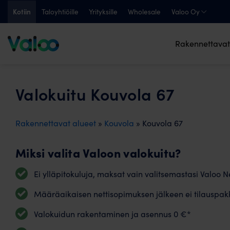
Skip
Kotiin
Taloyhtiöille
Yrityksille
Wholesale
Valoo Oy
to
content
Rakennettavat
Valokuitu Kouvola 67
Rakennettavat alueet
»
Kouvola
» Kouvola 67
Miksi valita Valoon valokuitu?
Ei ylläpitokuluja, maksat vain valitsemastasi Valoo Ne
Määräaikaisen nettisopimuksen jälkeen ei tilauspak
Valokuidun rakentaminen ja asennus 0 €*