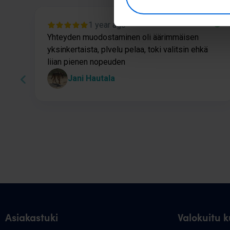
1 year ago
Yhteyden muodostaminen oli äärimmäisen
yksinkertaista, plvelu pelaa, toki valitsin ehkä
liian pienen nopeuden
Jani Hautala
Page
1
of
60
Asiakastuki
Valokuitu ku