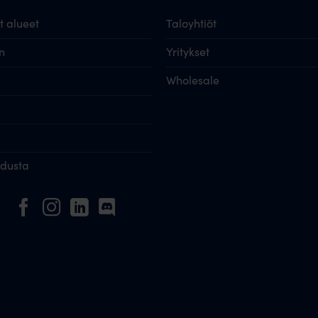
 alueet
Taloyhtiöt
n
Yritykset
Wholesale
idusta