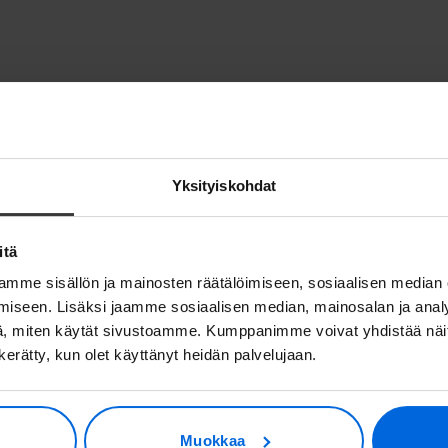
Yksityiskohdat
itä
mme sisällön ja mainosten räätälöimiseen, sosiaalisen median
iseen. Lisäksi jaamme sosiaalisen median, mainosalan ja analy
, miten käytät sivustoamme. Kumppanimme voivat yhdistää näitä t
n kerätty, kun olet käyttänyt heidän palvelujaan.
tä asiakkaamme meistä sano
Muokkaa