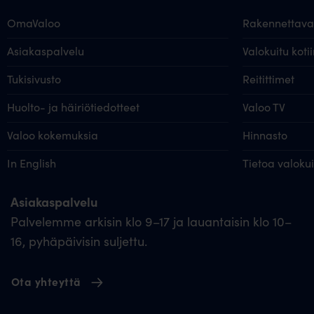
OmaValoo
Rakennettavat
Asiakaspalvelu
Valokuitu kotii
Tukisivusto
Reitittimet
Huolto- ja häiriötiedotteet
Valoo TV
Valoo kokemuksia
Hinnasto
In English
Tietoa valoku
Asiakaspalvelu
Palvelemme arkisin klo 9–17 ja lauantaisin klo 10–
16, pyhäpäivisin suljettu.
Ota yhteyttä