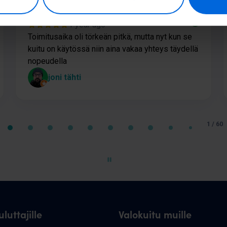
1 year ago
Toimitusaika oli törkeän pitkä, mutta nyt kun se
kuitu on käytössä niin aina vakaa yhteys täydellä
nopeudella
joni tähti
1 / 60
luttajille
Valokuitu muille