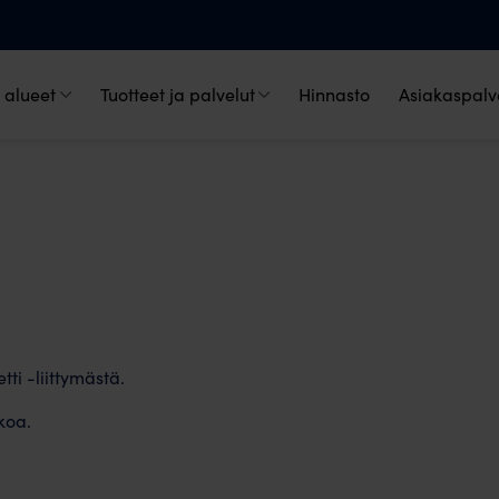
 alueet
Tuotteet ja palvelut
Hinnasto
Asiakaspalve
tti -liittymästä.
koa.