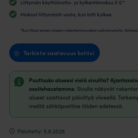
Liittymän käyttöönotto- ja kytkentämaksu 0 €*
Maksat liittymästä vasta, kun bitti kulkee.
*Kun tilaat ennen alueen rakentamisurakan valmistumista. Voimas
Tarkista saatavuus kotiisi
Puuttuuko alueesi vielä sivuilta? Ajantasa
osoitehaustamme.
Sivulla näkyvät rakentam
alueet saattavat päivittyä viiveellä. Tarkem
meiltä sähköpostitse töiden edetessä.
Päivitetty: 5.8.2026