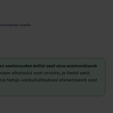
sa kampanja-alueilla.
isen saatavuuden kotiisi saat aina ensimmäisenä
isen aikataulut ovat arvioita, ja tiedot sekä
pia tietoja valokuitutilauksesi etenemisestä saat