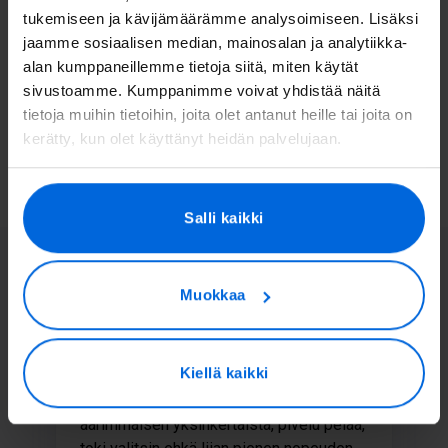
tukemiseen ja kävijämäärämme analysoimiseen. Lisäksi
Jälkityöt ja ennallistaminen
jaamme sosiaalisen median, mainosalan ja analytiikka-
alan kumppaneillemme tietoja siitä, miten käytät
sivustoamme. Kumppanimme voivat yhdistää näitä
Laskutus
tietoja muihin tietoihin, joita olet antanut heille tai joita on
kerätty, kun olet käyttänyt heidän palvelujaan.
Valokuidun rakentamisen vaiheet
Salli kaikki
Tätä asiakkaamme meistä
sanovat
Muokkaa
Kiellä kaikki
1 year ago
t
Yhteyden muodostaminen oli
T
äärimmäisen yksinkertaista, plvelu pelaa,
k