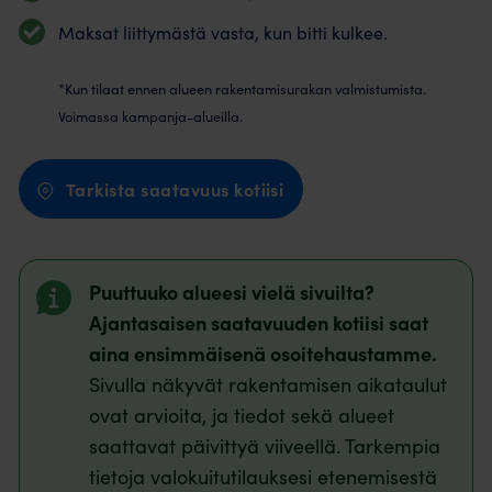
Maksat liittymästä vasta, kun bitti kulkee.
*Kun tilaat ennen alueen rakentamisurakan valmistumista.
Voimassa kampanja-alueilla.
Tarkista saatavuus kotiisi
Puuttuuko alueesi vielä sivuilta?
Ajantasaisen saatavuuden kotiisi saat
aina ensimmäisenä osoitehaustamme.
Sivulla näkyvät rakentamisen aikataulut
ovat arvioita, ja tiedot sekä alueet
saattavat päivittyä viiveellä. Tarkempia
tietoja valokuitutilauksesi etenemisestä