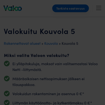
Skip
Tarkista saatavuus
to
content
Valokuitu Kouvola 5
Rakennettavat alueet
»
Kouvola
» Kouvola 5
Miksi valita Valoon valokuitu?
Ei ylläpitokuluja, maksat vain valitsemastasi Valoo
Netti -liittymästä.
Määräaikaisen nettisopimuksen jälkeen ei
tilauspakkoa.
Valokuidun rakentaminen ja asennus 0 €*
Liittymän käyttöönotto- ja kytkentämaksu 0 €*