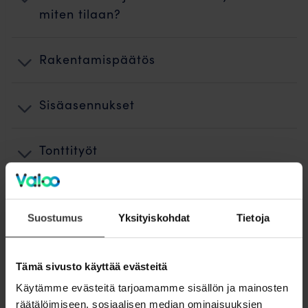
miten tilaan?
Rakentamispäätös
Sisäasennukset
Tonttityöt
Maanrakentaminen
Suostumus
Yksityiskohdat
Tietoja
Kuidun puhallus ja teletyöt
Tämä sivusto käyttää evästeitä
Käyttöönotto
Käytämme evästeitä tarjoamamme sisällön ja mainosten
räätälöimiseen, sosiaalisen median ominaisuuksien