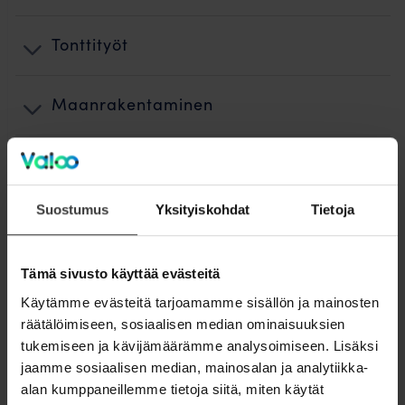
Tonttityöt
Maanrakentaminen
Kuidun puhallus ja teletyöt
Suostumus
Yksityiskohdat
Tietoja
Käyttöönotto
Tämä sivusto käyttää evästeitä
Jälkityöt ja ennallistaminen
Käytämme evästeitä tarjoamamme sisällön ja mainosten
räätälöimiseen, sosiaalisen median ominaisuuksien
Laskutus
tukemiseen ja kävijämäärämme analysoimiseen. Lisäksi
jaamme sosiaalisen median, mainosalan ja analytiikka-
Valokuidun rakentamisen vaiheet
alan kumppaneillemme tietoja siitä, miten käytät