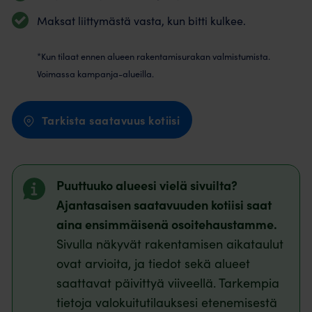
Maksat liittymästä vasta, kun bitti kulkee.
*Kun tilaat ennen alueen rakentamisurakan valmistumista.
Voimassa kampanja-alueilla.
Tarkista saatavuus kotiisi
Puuttuuko alueesi vielä sivuilta?
Ajantasaisen saatavuuden kotiisi saat
aina ensimmäisenä osoitehaustamme.
Sivulla näkyvät rakentamisen aikataulut
ovat arvioita, ja tiedot sekä alueet
saattavat päivittyä viiveellä. Tarkempia
tietoja valokuitutilauksesi etenemisestä