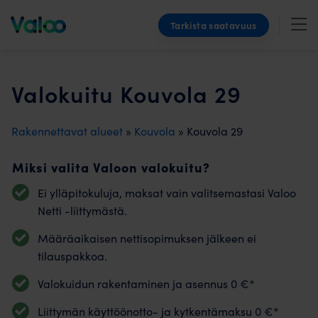
Skip
Tarkista saatavuus
to
content
Valokuitu Kouvola 29
Rakennettavat alueet
»
Kouvola
» Kouvola 29
Miksi valita Valoon valokuitu?
Ei ylläpitokuluja, maksat vain valitsemastasi Valoo
Netti -liittymästä.
Määräaikaisen nettisopimuksen jälkeen ei
tilauspakkoa.
Valokuidun rakentaminen ja asennus 0 €*
Liittymän käyttöönotto- ja kytkentämaksu 0 €*