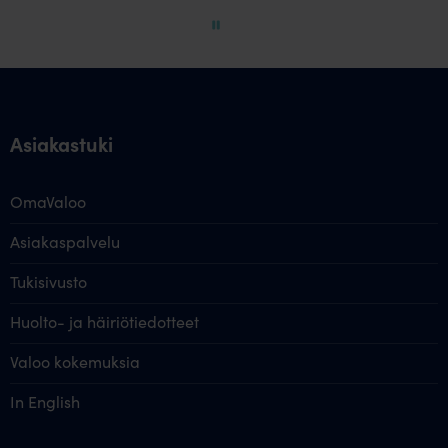
60
Asiakastuki
OmaValoo
Asiakaspalvelu
Tukisivusto
Huolto- ja häiriötiedotteet
Valoo kokemuksia
In English