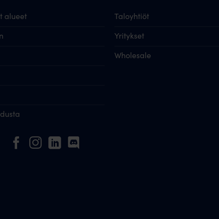
 alueet
Taloyhtiöt
n
Yritykset
Wholesale
idusta