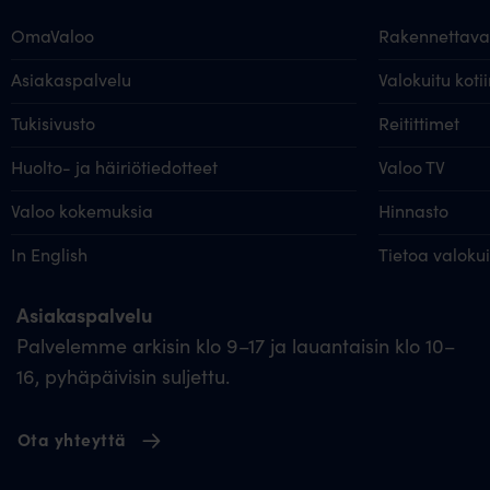
OmaValoo
Rakennettavat
Asiakaspalvelu
Valokuitu kotii
Tukisivusto
Reitittimet
Huolto- ja häiriötiedotteet
Valoo TV
Valoo kokemuksia
Hinnasto
In English
Tietoa valoku
Asiakaspalvelu
Palvelemme arkisin klo 9–17 ja lauantaisin klo 10–
16, pyhäpäivisin suljettu.
Ota yhteyttä