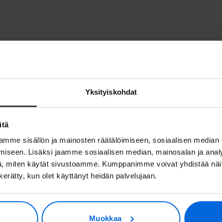
Yksityiskohdat
itä
mme sisällön ja mainosten räätälöimiseen, sosiaalisen median
iseen. Lisäksi jaamme sosiaalisen median, mainosalan ja analy
, miten käytät sivustoamme. Kumppanimme voivat yhdistää näitä t
n kerätty, kun olet käyttänyt heidän palvelujaan.
tä asiakkaamme meistä sano
Muokkaa