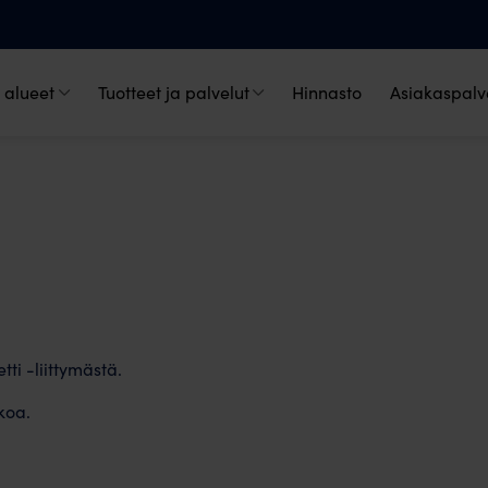
 alueet
Tuotteet ja palvelut
Hinnasto
Asiakaspalve
tti -liittymästä.
koa.