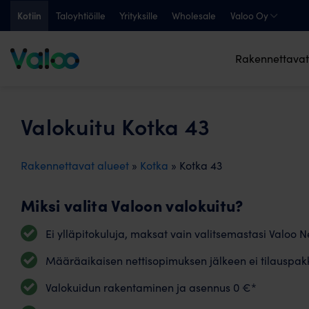
Skip
Kotiin
Taloyhtiöille
Yrityksille
Wholesale
Valoo Oy
to
content
Rakennettavat
Valokuitu Kotka 43
Rakennettavat alueet
»
Kotka
» Kotka 43
Miksi valita Valoon valokuitu?
Ei ylläpitokuluja, maksat vain valitsemastasi Valoo Ne
Määräaikaisen nettisopimuksen jälkeen ei tilauspak
Valokuidun rakentaminen ja asennus 0 €*