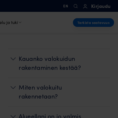
Kirjaudu
EN
lu ja tuki
Tarkista saatavuus
Kauanko valokuidun
rakentaminen kestää?
Miten valokuitu
rakennetaan?
Alueellani on jo valmis