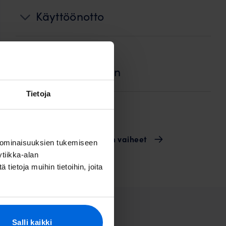
Käyttöönotto
Jälkityöt ja
ennallistaminen
Tietoja
Laskutus
Valokuidun rakentamisen vaiheet
 ominaisuuksien tukemiseen
tiikka-alan
ietoja muihin tietoihin, joita
vat
Salli kaikki