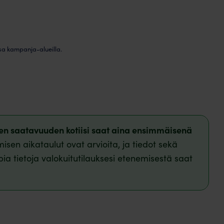
sa kampanja-alueilla.
isen saatavuuden kotiisi saat aina ensimmäisenä
isen aikataulut ovat arvioita, ja tiedot sekä
pia tietoja valokuitutilauksesi etenemisestä saat