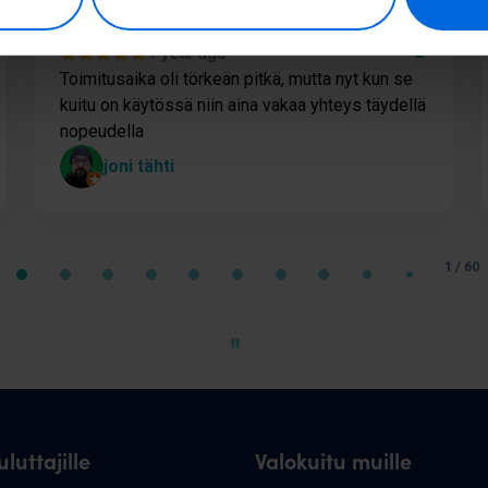
1 year ago
Toimitusaika oli törkeän pitkä, mutta nyt kun se
kuitu on käytössä niin aina vakaa yhteys täydellä
nopeudella
joni tähti
1 / 60
luttajille
Valokuitu muille