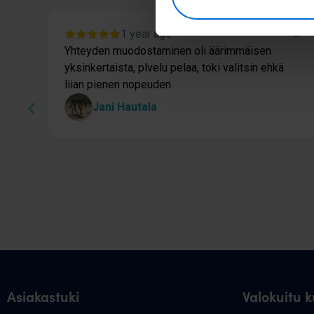
1 year ago
Yhteyden muodostaminen oli äärimmäisen
yksinkertaista, plvelu pelaa, toki valitsin ehkä
liian pienen nopeuden
Jani Hautala
Page
1
of
60
Asiakastuki
Valokuitu ku