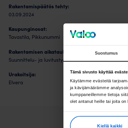
Rakentamispäätös tehty:
03.09.2024
Kaupunginosat:
Tavastila, Pikkunummi
Rakentamisen aikatauluarviot:
Suostumus
Suunnittelu- ja luvitustyöt käynnissä: 04/2026
Tämä sivusto käyttää eväste
Urakoitsija:
Käytämme evästeitä tarjoama
Elvera
ja kävijämäärämme analysoim
kumppaneillemme tietoja siitä
olet antanut heille tai joita o
Tä
Kiellä kaikki