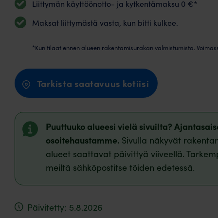
Liittymän käyttöönotto- ja kytkentämaksu 0 €*
Maksat liittymästä vasta, kun bitti kulkee.
*Kun tilaat ennen alueen rakentamisurakan valmistumista. Voimas
Tarkista saatavuus kotiisi
Puuttuuko alueesi vielä sivuilta? Ajantasa
osoitehaustamme.
Sivulla näkyvät rakentam
alueet saattavat päivittyä viiveellä. Tarkem
meiltä sähköpostitse töiden edetessä.
Päivitetty: 5.8.2026