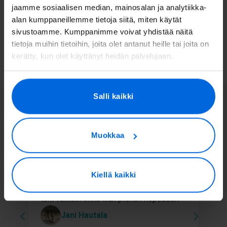
jaamme sosiaalisen median, mainosalan ja analytiikka-
alan kumppaneillemme tietoja siitä, miten käytät
Laskutus
sivustoamme. Kumppanimme voivat yhdistää näitä
tietoja muihin tietoihin, joita olet antanut heille tai joita on
Valokuidun rakentamisen vaiheet
kerätty, kun olet käyttänyt heidän palvelujaan.
Tätä asiakkaamme meistä
Salli kaikki
sanovat
Muokkaa
1 year ago
t
Yhteyden muodostaminen oli
T
Kiellä kaikki
äärimmäisen yksinkertaista, plvelu pelaa,
k
toki valitsin ehkä liian pienen nopeuden
y
Jani Hautala