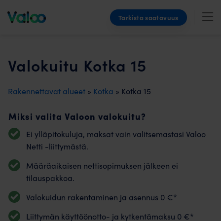
Skip
Tarkista saatavuus
to
content
Valokuitu Kotka 15
Rakennettavat alueet
»
Kotka
» Kotka 15
Miksi valita Valoon valokuitu?
Ei ylläpitokuluja, maksat vain valitsemastasi Valoo
Netti -liittymästä.
Määräaikaisen nettisopimuksen jälkeen ei
tilauspakkoa.
Valokuidun rakentaminen ja asennus 0 €*
Liittymän käyttöönotto- ja kytkentämaksu 0 €*