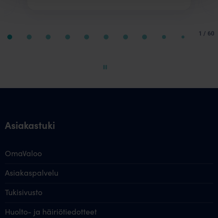
Page
1
1 / 60
of
60
Asiakastuki
OmaValoo
Asiakaspalvelu
Tukisivusto
Huolto- ja häiriötiedotteet