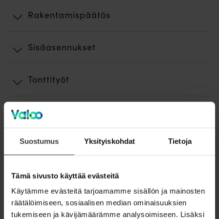
Rakentamispäätös
Sisäasennukset
Tonttityöt
Maanrakentaminen
Suostumus
Yksityiskohdat
Tietoja
Kuidun puhallus ja teletyöt
Käyttöönotto
Tämä sivusto käyttää evästeitä
Käytämme evästeitä tarjoamamme sisällön ja mainosten
räätälöimiseen, sosiaalisen median ominaisuuksien
Jälkityöt ja ennallistaminen
tukemiseen ja kävijämäärämme analysoimiseen. Lisäksi