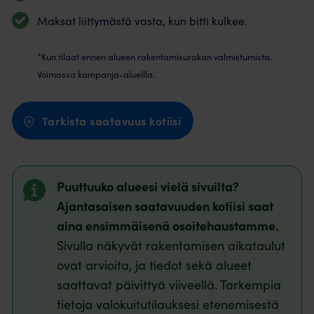
Maksat liittymästä vasta, kun bitti kulkee.
*Kun tilaat ennen alueen rakentamisurakan valmistumista.
Voimassa kampanja-alueilla.
Tarkista saatavuus kotiisi
Puuttuuko alueesi vielä sivuilta?
Ajantasaisen saatavuuden kotiisi saat
aina ensimmäisenä osoitehaustamme.
Sivulla näkyvät rakentamisen aikataulut
ovat arvioita, ja tiedot sekä alueet
saattavat päivittyä viiveellä. Tarkempia
tietoja valokuitutilauksesi etenemisestä