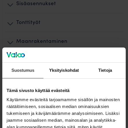
Sisäasennukset
Tonttityöt
Maanrakentaminen
Kuidun puhallus ja teletyöt
Suostumus
Yksityiskohdat
Tietoja
Käyttöönotto
Tämä sivusto käyttää evästeitä
Jälkityöt ja ennallistaminen
Käytämme evästeitä tarjoamamme sisällön ja mainosten
räätälöimiseen, sosiaalisen median ominaisuuksien
tukemiseen ja kävijämäärämme analysoimiseen. Lisäksi
Laskutus
jaamme sosiaalisen median, mainosalan ja analytiikka-
alan kumppaneillemme tietoja siitä, miten käytät