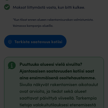
Maksat liittymästä vasta, kun bitti kulkee.
*Kun tilaat ennen alueen rakentamisurakan valmistumista.
Voimassa kampanja-alueilla.
Tarkista saatavuus kotiisi
Puuttuuko alueesi vielä sivuilta?
Ajantasaisen saatavuuden kotiisi saat
aina ensimmäisenä osoitehaustamme.
Sivulla näkyvät rakentamisen aikataulut
ovat arvioita, ja tiedot sekä alueet
saattavat päivittyä viiveellä. Tarkempia
tietoja valokuitutilauksesi etenemisestä