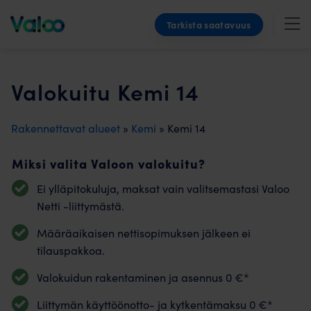
Skip
Tarkista saatavuus
to
content
Valokuitu Kemi 14
Rakennettavat alueet
»
Kemi
» Kemi 14
Miksi valita Valoon valokuitu?
Ei ylläpitokuluja, maksat vain valitsemastasi Valoo
Netti -liittymästä.
Määräaikaisen nettisopimuksen jälkeen ei
tilauspakkoa.
Valokuidun rakentaminen ja asennus 0 €*
Liittymän käyttöönotto- ja kytkentämaksu 0 €*