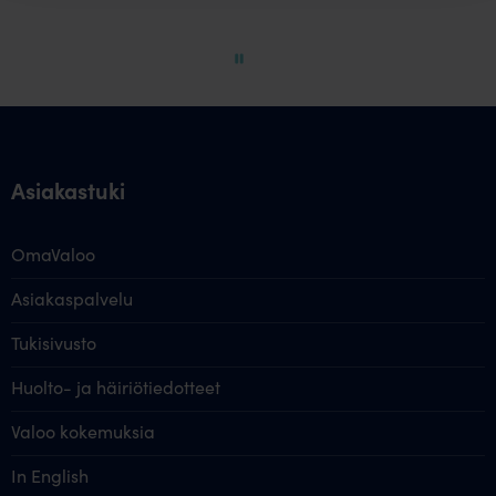
of
60
Asiakastuki
OmaValoo
Asiakaspalvelu
Tukisivusto
Huolto- ja häiriötiedotteet
Valoo kokemuksia
In English