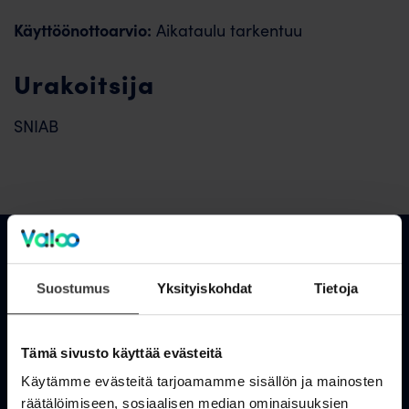
Käyttöönottoarvio:
Aikataulu tarkentuu
Urakoitsija
SNIAB
Asiakastuki
Suostumus
Yksityiskohdat
Tietoja
OmaValoo
Tämä sivusto käyttää evästeitä
Asiakaspalvelu
Käytämme evästeitä tarjoamamme sisällön ja mainosten
räätälöimiseen, sosiaalisen median ominaisuuksien
Tukisivusto