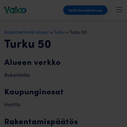
Skip
Tarkista saatavuus
to
content
Rakennettavat alueet
>
Turku
>
Turku 50
Turku 50
Alueen verkko
Rakenteilla
Kaupunginosat
Harittu
Rakentamispäätös