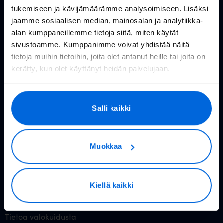
tukemiseen ja kävijämäärämme analysoimiseen. Lisäksi
Huolto- ja häiriötiedotteet
jaamme sosiaalisen median, mainosalan ja analytiikka-
alan kumppaneillemme tietoja siitä, miten käytät
Valoo kokemuksia
sivustoamme. Kumppanimme voivat yhdistää näitä
tietoja muihin tietoihin, joita olet antanut heille tai joita on
In English
kerätty, kun olet käyttänyt heidän palvelujaan.
Valokuitu kuluttajille
Salli kaikki
Rakennettavat alueet
Valokuitu kotiin
Muokkaa
Reitittimet
Valoo TV
Kiellä kaikki
Hinnasto
Tietoa valokuidusta