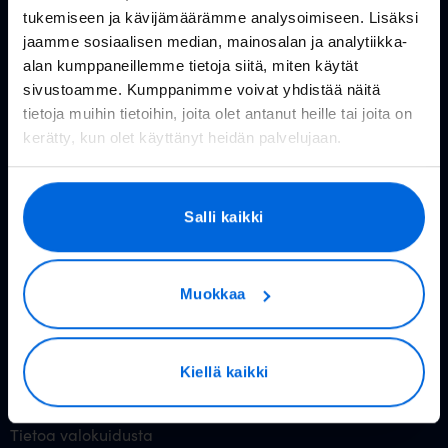
tukemiseen ja kävijämäärämme analysoimiseen. Lisäksi
Huolto- ja häiriötiedotteet
jaamme sosiaalisen median, mainosalan ja analytiikka-
alan kumppaneillemme tietoja siitä, miten käytät
Valoo kokemuksia
sivustoamme. Kumppanimme voivat yhdistää näitä
tietoja muihin tietoihin, joita olet antanut heille tai joita on
In English
kerätty, kun olet käyttänyt heidän palvelujaan.
Valokuitu kuluttajille
Salli kaikki
Rakennettavat alueet
Valokuitu kotiin
Muokkaa
Reitittimet
Valoo TV
Kiellä kaikki
Hinnasto
Tietoa valokuidusta