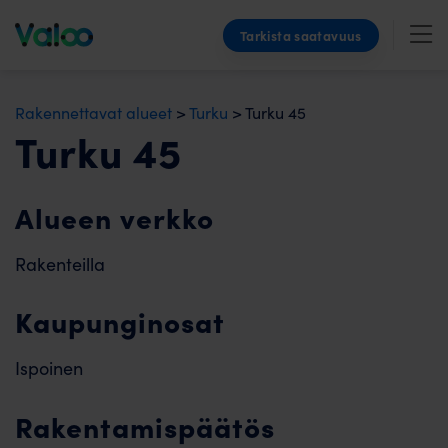
Skip
Tarkista saatavuus
to
content
Rakennettavat alueet
>
Turku
>
Turku 45
Turku 45
Alueen verkko
Rakenteilla
Kaupunginosat
Ispoinen
Rakentamispäätös