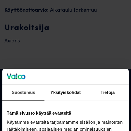
Käyttöönottoarvio:
Aikataulu tarkentuu
Urakoitsija
Axians
Asiakastuki
Suostumus
Yksityiskohdat
Tietoja
OmaValoo
Tämä sivusto käyttää evästeitä
Asiakaspalvelu
Käytämme evästeitä tarjoamamme sisällön ja mainosten
räätälöimiseen, sosiaalisen median ominaisuuksien
Tukisivusto