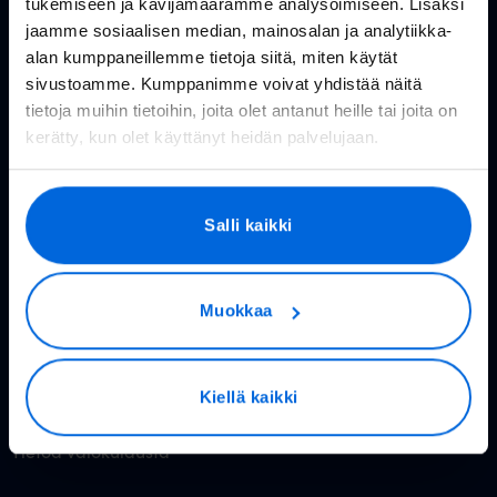
tukemiseen ja kävijämäärämme analysoimiseen. Lisäksi
Huolto- ja häiriötiedotteet
jaamme sosiaalisen median, mainosalan ja analytiikka-
Valoo kokemuksia
alan kumppaneillemme tietoja siitä, miten käytät
sivustoamme. Kumppanimme voivat yhdistää näitä
In English
tietoja muihin tietoihin, joita olet antanut heille tai joita on
kerätty, kun olet käyttänyt heidän palvelujaan.
Valokuitu kuluttajille
Salli kaikki
Rakennettavat alueet
Valokuitu kotiin
Muokkaa
Reitittimet
Valoo TV
Kiellä kaikki
Hinnasto
Tietoa valokuidusta