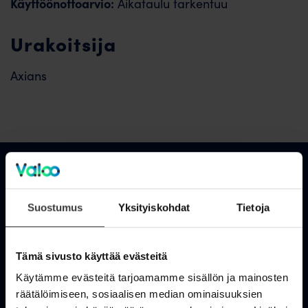
Käyttöönottoarvio:
Aikataulu tarkentuu
Urakoitsija
Axians
Asiakastuki
Suostumus
Yksityiskohdat
Tietoja
OmaValoo
Tämä sivusto käyttää evästeitä
Asiakaspalvelu
Käytämme evästeitä tarjoamamme sisällön ja mainosten
Tukisivusto
räätälöimiseen, sosiaalisen median ominaisuuksien