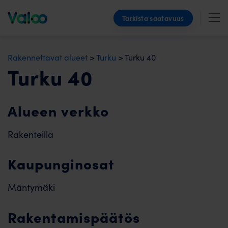
Skip
Tarkista saatavuus
to
content
Rakennettavat alueet
>
Turku
>
Turku 40
Turku 40
Alueen verkko
Rakenteilla
Kaupunginosat
Mäntymäki
Rakentamispäätös