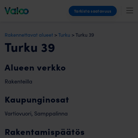
Skip
Tarkista saatavuus
to
content
Rakennettavat alueet
>
Turku
>
Turku 39
Turku 39
Alueen verkko
Rakenteilla
Kaupunginosat
Vartiovuori, Samppalinna
Rakentamispäätös