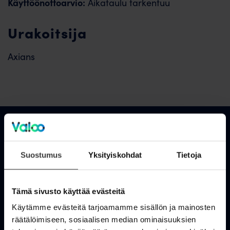
Käyttöönottoarvio:
Aikataulu tarkentuu
Urakoitsija
Axians
Asiakastuki
Suostumus
Yksityiskohdat
Tietoja
OmaValoo
Tämä sivusto käyttää evästeitä
Asiakaspalvelu
Käytämme evästeitä tarjoamamme sisällön ja mainosten
Tukisivusto
räätälöimiseen, sosiaalisen median ominaisuuksien