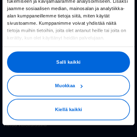
tukemiseen ja kävijämäärämme analysoimiseen. Lisäksi
Huolto- ja häiriötiedotteet
jaamme sosiaalisen median, mainosalan ja analytiikka-
Valoo kokemuksia
alan kumppaneillemme tietoja siitä, miten käytät
sivustoamme. Kumppanimme voivat yhdistää näitä
In English
tietoja muihin tietoihin, joita olet antanut heille tai joita on
kerätty, kun olet käyttänyt heidän palvelujaan.
Valokuitu kuluttajille
Salli kaikki
Rakennettavat alueet
Valokuitu kotiin
Muokkaa
Reitittimet
Valoo TV
Kiellä kaikki
Hinnasto
Tietoa valokuidusta