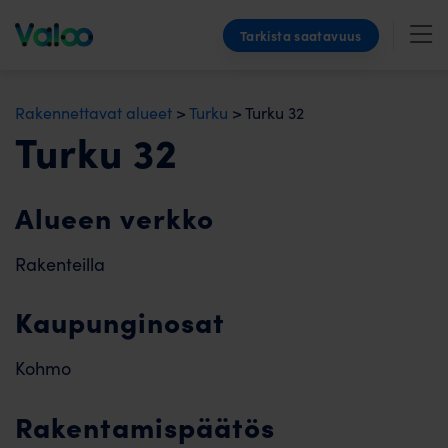
Skip
Tarkista saatavuus
to
content
Rakennettavat alueet
>
Turku
>
Turku 32
Turku 32
Alueen verkko
Rakenteilla
Kaupunginosat
Kohmo
Rakentamispäätös