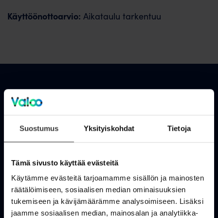
Käyttöönottoarvio:
Aikataulu tarkentuu
Asiakastuki
OmaValoo
Suostumus
Yksityiskohdat
Tietoja
Asiakaspalvelu
Tämä sivusto käyttää evästeitä
Tukisivusto
Käytämme evästeitä tarjoamamme sisällön ja mainosten
Huolto- ja häiriötiedotteet
räätälöimiseen, sosiaalisen median ominaisuuksien
tukemiseen ja kävijämäärämme analysoimiseen. Lisäksi
Valoo kokemuksia
jaamme sosiaalisen median, mainosalan ja analytiikka-