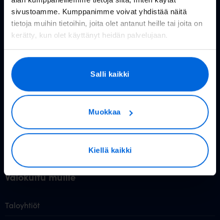
sivustoamme. Kumppanimme voivat yhdistää näitä
Valokuitu kuluttajille
tietoja muihin tietoihin, joita olet antanut heille tai joita on
kerätty, kun olet käyttänyt heidän palvelujaan.
Rakennettavat alueet
Valokuitu kotiin
Salli kaikki
Reitittimet
Valoo TV
Muokkaa
Hinnasto
Tietoa valokuidusta
Kiellä kaikki
Valokuitu muille
Taloyhtiöt