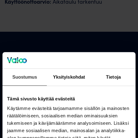
Käyttöönottoarvio:
Aikataulu tarkentuu
Asiakastuki
OmaValoo
Suostumus
Yksityiskohdat
Tietoja
Asiakaspalvelu
Tukisivusto
Tämä sivusto käyttää evästeitä
Käytämme evästeitä tarjoamamme sisällön ja mainosten
Huolto- ja häiriötiedotteet
räätälöimiseen, sosiaalisen median ominaisuuksien
Valoo kokemuksia
tukemiseen ja kävijämäärämme analysoimiseen. Lisäksi
jaamme sosiaalisen median, mainosalan ja analytiikka-
In English
alan kumppaneillemme tietoja siitä, miten käytät