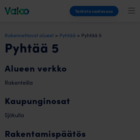
Skip
Tarkista saatavuus
to
content
Rakennettavat alueet
>
Pyhtää
>
Pyhtää 5
Pyhtää 5
Alueen verkko
Rakenteilla
Kaupunginosat
Sjökulla
Rakentamispäätös