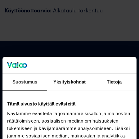
Käyttöönottoarvio:
Aikataulu tarkentuu
Asiakastuki
OmaValoo
Suostumus
Yksityiskohdat
Tietoja
Asiakaspalvelu
Tämä sivusto käyttää evästeitä
Tukisivusto
Käytämme evästeitä tarjoamamme sisällön ja mainosten
Huolto- ja häiriötiedotteet
räätälöimiseen, sosiaalisen median ominaisuuksien
tukemiseen ja kävijämäärämme analysoimiseen. Lisäksi
Valoo kokemuksia
jaamme sosiaalisen median, mainosalan ja analytiikka-