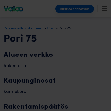
Skip
Tarkista saatavuus
to
content
Rakennettavat alueet
>
Pori
>
Pori 75
Pori 75
Alueen verkko
Rakenteilla
Kaupunginosat
Kärmekorpi
Rakentamispäätös