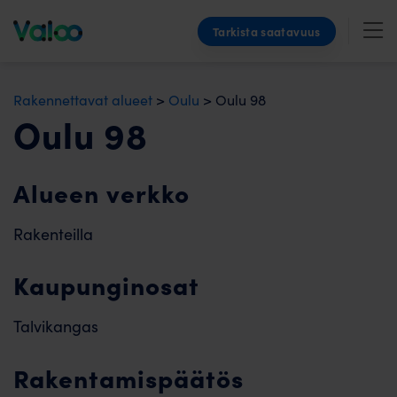
Skip
Tarkista saatavuus
to
content
Rakennettavat alueet
>
Oulu
>
Oulu 98
Oulu 98
Alueen verkko
Rakenteilla
Kaupunginosat
Talvikangas
Rakentamispäätös