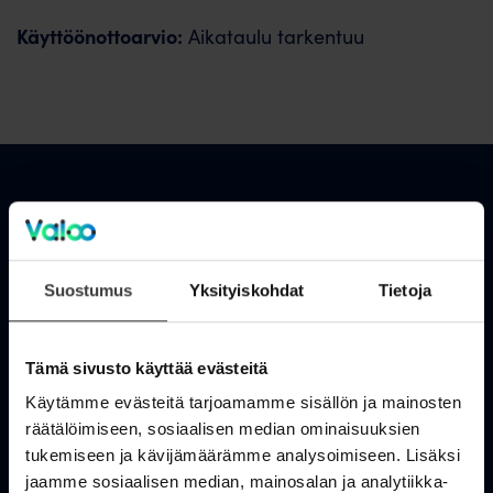
Käyttöönottoarvio:
Aikataulu tarkentuu
Asiakastuki
OmaValoo
Suostumus
Yksityiskohdat
Tietoja
Asiakaspalvelu
Tämä sivusto käyttää evästeitä
Tukisivusto
Käytämme evästeitä tarjoamamme sisällön ja mainosten
Huolto- ja häiriötiedotteet
räätälöimiseen, sosiaalisen median ominaisuuksien
tukemiseen ja kävijämäärämme analysoimiseen. Lisäksi
Valoo kokemuksia
jaamme sosiaalisen median, mainosalan ja analytiikka-