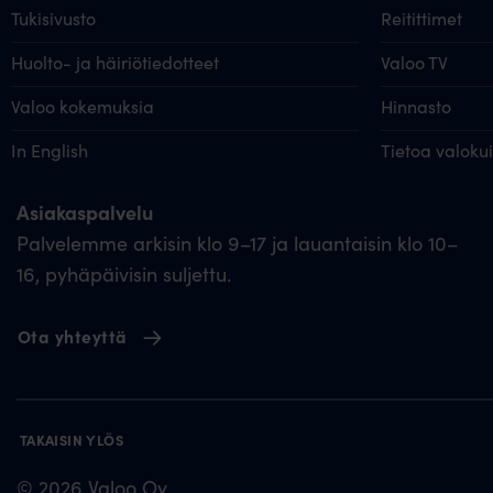
Tukisivusto
Reitittimet
Huolto- ja häiriötiedotteet
Valoo TV
Valoo kokemuksia
Hinnasto
In English
Tietoa valoku
Asiakaspalvelu
Palvelemme arkisin klo 9–17 ja lauantaisin klo 10–
16, pyhäpäivisin suljettu.
Ota yhteyttä
TAKAISIN YLÖS
© 2026 Valoo Oy