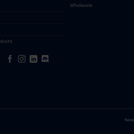
Wholesale
idusta
Toim