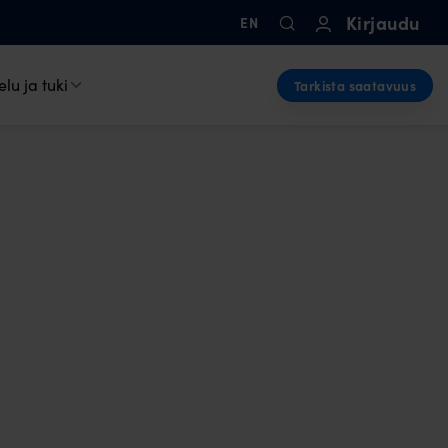
Kirjaudu
EN
lu ja tuki
Tarkista saatavuus