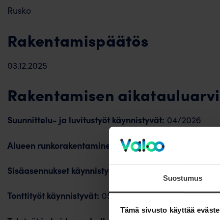
Rusko
Rakentamispäätös
03.12.2025
Rakentamisen aikatauluarvi
Suunnittelu- ja luvitustyöt käynnistyvät:
04/2026
Alueen runkorakentaminen käynnistyy:
07/2026
Sisäasennukset käynnistyvät:
04/2026
Suostumus
Tonttityöt käynnistyvät:
05/2026
Tämä sivusto käyttää eväste