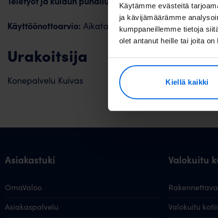
Teletyöt ja kuidun puhallukset käynnistyvät:
Aikataulu
Käytämme evästeitä tarjoama
ja kävijämäärämme analysoim
Käyttöönottoarvio:
Aikataulu tarkentuu
kumppaneillemme tietoja siitä
olet antanut heille tai joita o
Urakoitsija
Konepalvelu Kuivas
Kiellä kaikki
Asiakastuki
Valokuitu ku
OmaValoo
Rakennettavat
Asiakaspalvelu
Valokuitu kotii