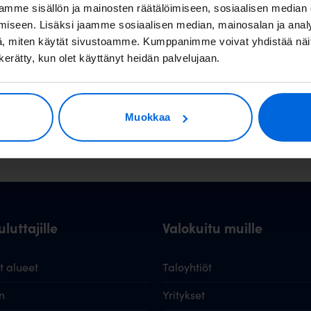
 tarkentuu
mme sisällön ja mainosten räätälöimiseen, sosiaalisen median
iseen. Lisäksi jaamme sosiaalisen median, mainosalan ja analy
, miten käytät sivustoamme. Kumppanimme voivat yhdistää näitä t
n kerätty, kun olet käyttänyt heidän palvelujaan.
Muokkaa
luttajille
Valokuitu muille
 alueet
Taloyhtiöt
n
Yritykset