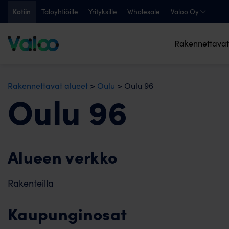
Skip
Kotiin
Taloyhtiöille
Yrityksille
Wholesale
Valoo Oy
to
content
Rakennettavat
Rakennettavat alueet
>
Oulu
>
Oulu 96
Oulu 96
Alueen verkko
Rakenteilla
Kaupunginosat