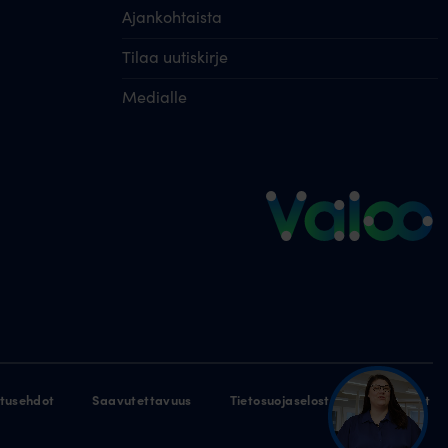
Ajankohtaista
Tilaa uutiskirje
Medialle
itusehdot
Saavutettavuus
Tietosuojaseloste
Evästeet