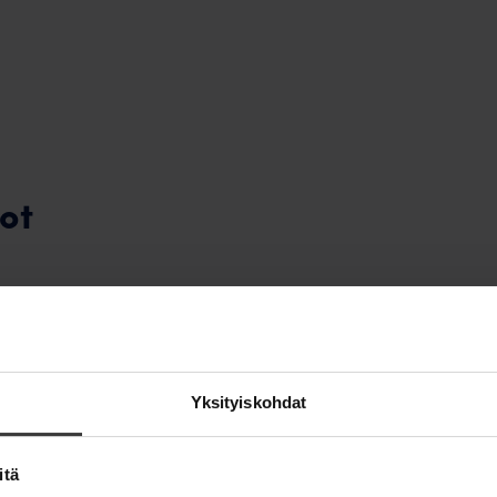
ot
Yksityiskohdat
itä