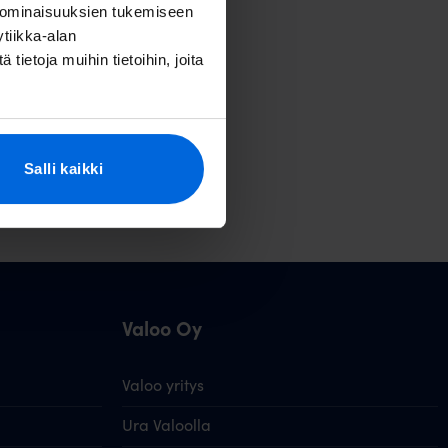
 ominaisuuksien tukemiseen
tiikka-alan
ietoja muihin tietoihin, joita
Salli kaikki
Valoo Oy
Valoo yritys
Ura Valoolla