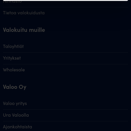
Hinnasto
Tietoa valokuidusta
Valokuitu muille
Taloyhtiöt
Yritykset
Wholesale
Valoo Oy
Valoo yritys
Ura Valoolla
Ajankohtaista