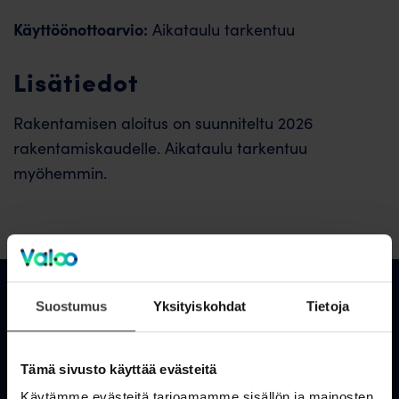
Käyttöönottoarvio:
Aikataulu tarkentuu
Lisätiedot
Rakentamisen aloitus on suunniteltu 2026
rakentamiskaudelle. Aikataulu tarkentuu
myöhemmin.
Suostumus
Yksityiskohdat
Tietoja
Asiakastuki
Tämä sivusto käyttää evästeitä
OmaValoo
Käytämme evästeitä tarjoamamme sisällön ja mainosten