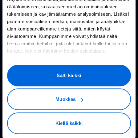
Asiakaspalvelu
räätälöimiseen, sosiaalisen median ominaisuuksien
tukemiseen ja kävijämäärämme analysoimiseen. Lisäksi
Tukisivusto
jaamme sosiaalisen median, mainosalan ja analytiikka-
Huolto- ja häiriötiedotteet
alan kumppaneillemme tietoja siitä, miten käytät
sivustoamme. Kumppanimme voivat yhdistää näitä
Valoo kokemuksia
tietoja muihin tietoihin, joita olet antanut heille tai joita on
kerätty, kun olet käyttänyt heidän palvelujaan.
In English
Valokuitu kuluttajille
Salli kaikki
Rakennettavat alueet
Muokkaa
Valokuitu kotiin
Reitittimet
Kiellä kaikki
Valoo TV