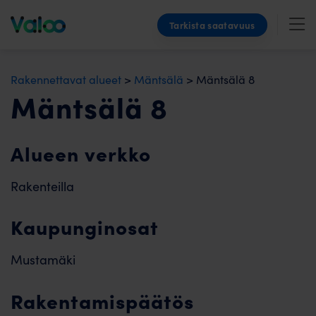
Skip
Tarkista saatavuus
to
content
Rakennettavat alueet
>
Mäntsälä
>
Mäntsälä 8
Mäntsälä 8
Alueen verkko
Rakenteilla
Kaupunginosat
Mustamäki
Rakentamispäätös