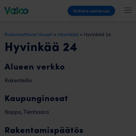
Skip
Tarkista saatavuus
to
content
Rakennettavat alueet
>
Hyvinkää
>
Hyvinkää 24
Hyvinkää 24
Alueen verkko
Rakenteilla
Kaupunginosat
Noppo, Tienhaara
Rakentamispäätös