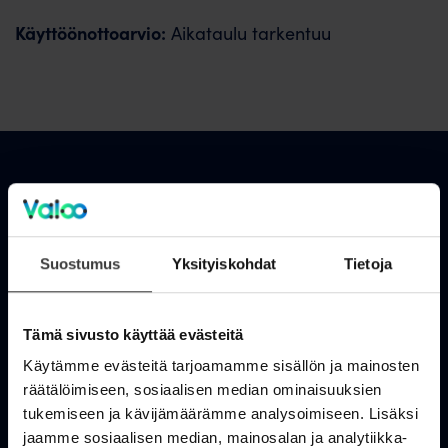
Käyttöönottoarvio:
Aikataulu tarkentuu
Asiakastuki
OmaValoo
Suostumus
Yksityiskohdat
Tietoja
Asiakaspalvelu
Tämä sivusto käyttää evästeitä
Tukisivusto
Käytämme evästeitä tarjoamamme sisällön ja mainosten
Huolto- ja häiriötiedotteet
räätälöimiseen, sosiaalisen median ominaisuuksien
tukemiseen ja kävijämäärämme analysoimiseen. Lisäksi
Valoo kokemuksia
jaamme sosiaalisen median, mainosalan ja analytiikka-