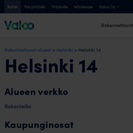
Skip
Kotiin
Taloyhtiöille
Yrityksille
Wholesale
Valoo Oy
to
content
Rakennettavat
Rakennettavat alueet
>
Helsinki
>
Helsinki 14
Helsinki 14
Alueen verkko
Rakenteilla
Kaupunginosat