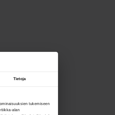
Tietoja
 ominaisuuksien tukemiseen
tiikka-alan