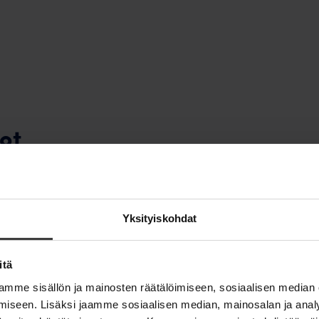
ot
kentuu
Yksityiskohdat
itä
mme sisällön ja mainosten räätälöimiseen, sosiaalisen median
iseen. Lisäksi jaamme sosiaalisen median, mainosalan ja analy