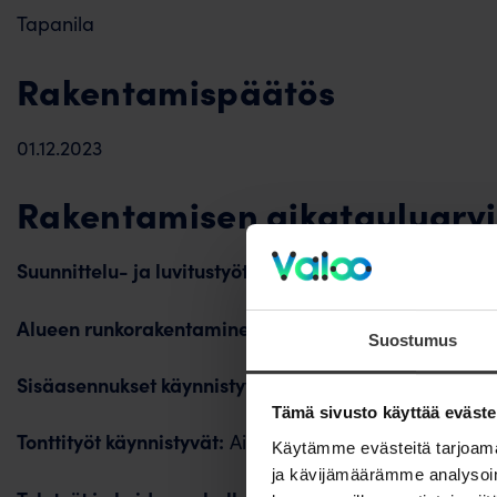
Tapanila
Rakentamispäätös
01.12.2023
Rakentamisen aikatauluarvi
Suunnittelu- ja luvitustyöt käynnistyvät:
04/2026
Alueen runkorakentaminen käynnistyy:
Aikataulu tar
Suostumus
Sisäasennukset käynnistyvät:
Aikataulu tarkentuu
Tämä sivusto käyttää eväste
Tonttityöt käynnistyvät:
Aikataulu tarkentuu
Käytämme evästeitä tarjoama
ja kävijämäärämme analysoim