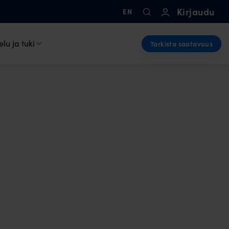
Kirjaudu
EN
lu ja tuki
Tarkista saatavuus