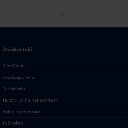
of
60
Asiakastuki
OmaValoo
Asiakaspalvelu
Tukisivusto
Huolto- ja häiriötiedotteet
Valoo kokemuksia
In English