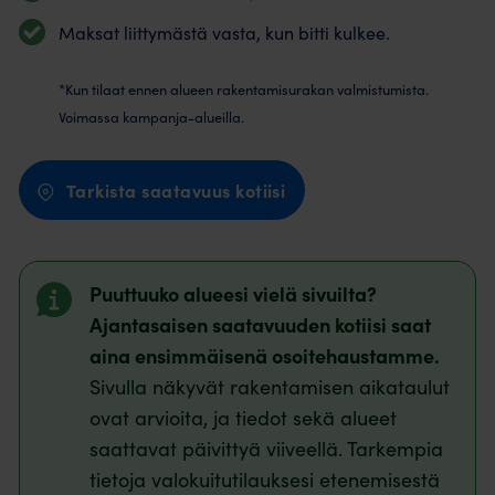
Maksat liittymästä vasta, kun bitti kulkee.
*Kun tilaat ennen alueen rakentamisurakan valmistumista.
Voimassa kampanja-alueilla.
Tarkista saatavuus kotiisi
Puuttuuko alueesi vielä sivuilta?
Ajantasaisen saatavuuden kotiisi saat
aina ensimmäisenä osoitehaustamme.
Sivulla näkyvät rakentamisen aikataulut
ovat arvioita, ja tiedot sekä alueet
saattavat päivittyä viiveellä. Tarkempia
tietoja valokuitutilauksesi etenemisestä