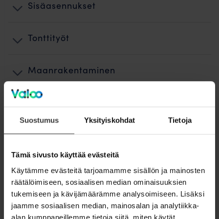
Sisäasennukset
Tonttityöt
Maanrakentaminen
Kuidun puhallus ja teletyöt
Suostumus
Yksityiskohdat
Tietoja
Käyttöönotto
Tämä sivusto käyttää evästeitä
Jälkityöt ja ennallistaminen
Käytämme evästeitä tarjoamamme sisällön ja mainosten
räätälöimiseen, sosiaalisen median ominaisuuksien
tukemiseen ja kävijämäärämme analysoimiseen. Lisäksi
Laskutus
jaamme sosiaalisen median, mainosalan ja analytiikka-
alan kumppaneillemme tietoja siitä, miten käytät