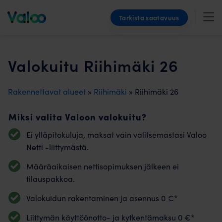
Skip
Tarkista saatavuus
to
content
Valokuitu Riihimäki 26
Rakennettavat alueet
»
Riihimäki
» Riihimäki 26
Miksi valita Valoon valokuitu?
Ei ylläpitokuluja, maksat vain valitsemastasi Valoo
Netti -liittymästä.
Määräaikaisen nettisopimuksen jälkeen ei
tilauspakkoa.
Valokuidun rakentaminen ja asennus 0 €*
Liittymän käyttöönotto- ja kytkentämaksu 0 €*