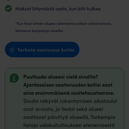
Maksat liittymästä vasta, kun bitti kulkee.
*Kun tilaat ennen alueen rakentamisurakan valmistumista.
Voimassa kampanja-alueilla.
Tarkista saatavuus kotiisi
Puuttuuko alueesi vielä sivuilta?
Ajantasaisen saatavuuden kotiisi saat
aina ensimmäisenä osoitehaustamme.
Sivulla näkyvät rakentamisen aikataulut
ovat arvioita, ja tiedot sekä alueet
saattavat päivittyä viiveellä. Tarkempia
tietoja valokuitutilauksesi etenemisestä