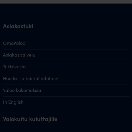
Asiakastuki
OmaValoo
Asiakaspalvelu
Tukisivusto
Huolto- ja häiriötiedotteet
Valoo kokemuksia
In English
Valokuitu kuluttajille