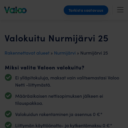
Skip
Tarkista saatavuus
to
content
Valokuitu Nurmijärvi 25
Rakennettavat alueet
»
Nurmijärvi
» Nurmijärvi 25
Miksi valita Valoon valokuitu?
Ei ylläpitokuluja, maksat vain valitsemastasi Valoo
Netti -liittymästä.
Määräaikaisen nettisopimuksen jälkeen ei
tilauspakkoa.
Valokuidun rakentaminen ja asennus 0 €*
Liittymän käyttöönotto- ja kytkentämaksu 0 €*