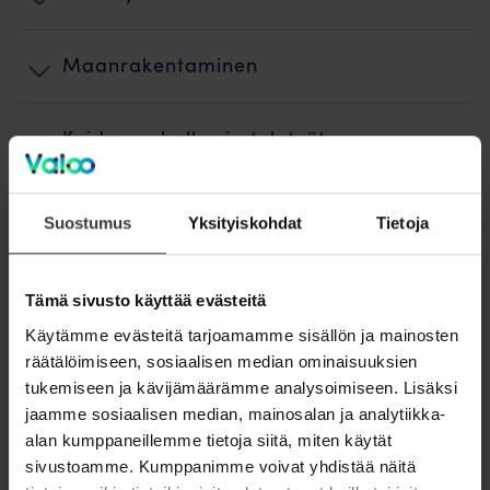
Maanrakentaminen
Kuidun puhallus ja teletyöt
Käyttöönotto
Suostumus
Yksityiskohdat
Tietoja
Jälkityöt ja ennallistaminen
Tämä sivusto käyttää evästeitä
Käytämme evästeitä tarjoamamme sisällön ja mainosten
Laskutus
räätälöimiseen, sosiaalisen median ominaisuuksien
tukemiseen ja kävijämäärämme analysoimiseen. Lisäksi
Valokuidun rakentamisen vaiheet
jaamme sosiaalisen median, mainosalan ja analytiikka-
alan kumppaneillemme tietoja siitä, miten käytät
sivustoamme. Kumppanimme voivat yhdistää näitä