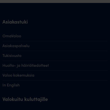
Asiakastuki
OmaValoo
Asiakaspalvelu
Tukisivusto
Huolto- ja häiriötiedotteet
Valoo kokemuksia
In English
Valokuitu kuluttajille