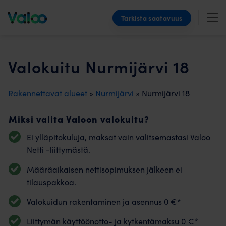
Skip
Tarkista saatavuus
to
content
Valokuitu Nurmijärvi 18
Rakennettavat alueet
»
Nurmijärvi
» Nurmijärvi 18
Miksi valita Valoon valokuitu?
Ei ylläpitokuluja, maksat vain valitsemastasi Valoo
Netti -liittymästä.
Määräaikaisen nettisopimuksen jälkeen ei
tilauspakkoa.
Valokuidun rakentaminen ja asennus 0 €*
Liittymän käyttöönotto- ja kytkentämaksu 0 €*