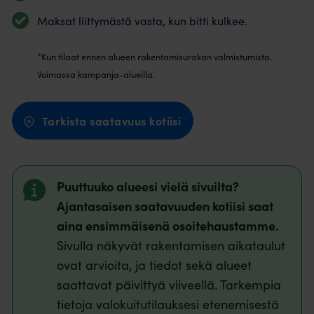
Maksat liittymästä vasta, kun bitti kulkee.
*Kun tilaat ennen alueen rakentamisurakan valmistumista.
Voimassa kampanja-alueilla.
Tarkista saatavuus kotiisi
Puuttuuko alueesi vielä sivuilta?
Ajantasaisen saatavuuden kotiisi saat
aina ensimmäisenä osoitehaustamme.
Sivulla näkyvät rakentamisen aikataulut
ovat arvioita, ja tiedot sekä alueet
saattavat päivittyä viiveellä. Tarkempia
tietoja valokuitutilauksesi etenemisestä