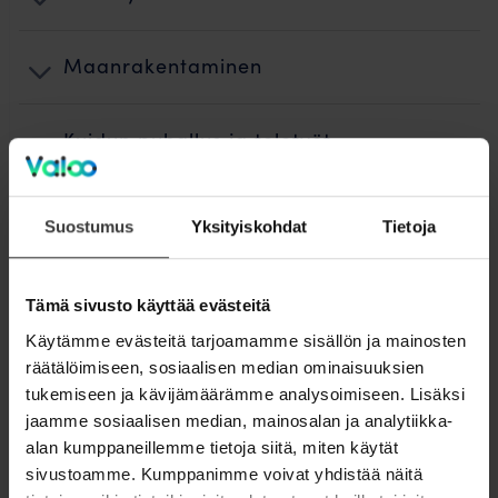
Maanrakentaminen
Kuidun puhallus ja teletyöt
Käyttöönotto
Suostumus
Yksityiskohdat
Tietoja
Jälkityöt ja ennallistaminen
Tämä sivusto käyttää evästeitä
Käytämme evästeitä tarjoamamme sisällön ja mainosten
Laskutus
räätälöimiseen, sosiaalisen median ominaisuuksien
tukemiseen ja kävijämäärämme analysoimiseen. Lisäksi
Valokuidun rakentamisen vaiheet
jaamme sosiaalisen median, mainosalan ja analytiikka-
alan kumppaneillemme tietoja siitä, miten käytät
sivustoamme. Kumppanimme voivat yhdistää näitä