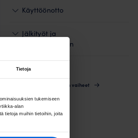
Käyttöönotto
Jälkityöt ja
ennallistaminen
Laskutus
Tietoja
Valokuidun rakentamisen vaiheet
 ominaisuuksien tukemiseen
tiikka-alan
ietoja muihin tietoihin, joita