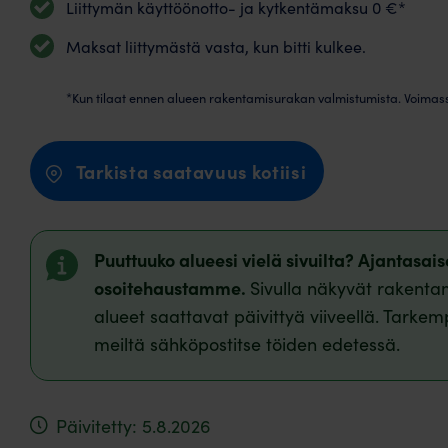
Liittymän käyttöönotto- ja kytkentämaksu 0 €*
Maksat liittymästä vasta, kun bitti kulkee.
*Kun tilaat ennen alueen rakentamisurakan valmistumista. Voimas
Tarkista saatavuus kotiisi
Puuttuuko alueesi vielä sivuilta? Ajantasa
osoitehaustamme.
Sivulla näkyvät rakentam
alueet saattavat päivittyä viiveellä. Tarkem
meiltä sähköpostitse töiden edetessä.
Päivitetty: 5.8.2026