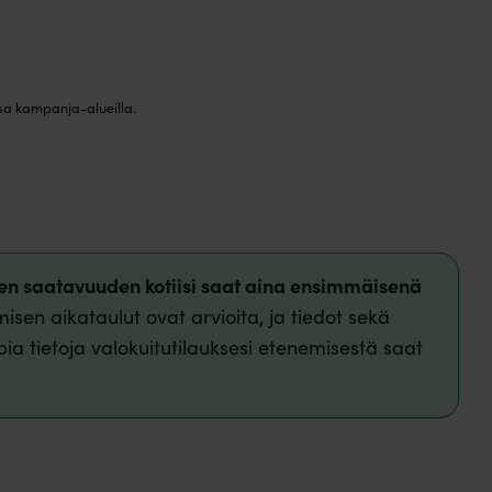
sa kampanja-alueilla.
isen saatavuuden kotiisi saat aina ensimmäisenä
isen aikataulut ovat arvioita, ja tiedot sekä
pia tietoja valokuitutilauksesi etenemisestä saat