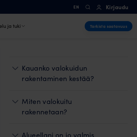
Kirjaudu
EN
lu ja tuki
Tarkista saatavuus
Kauanko valokuidun
rakentaminen kestää?
Miten valokuitu
rakennetaan?
Alueellani on jo valmis