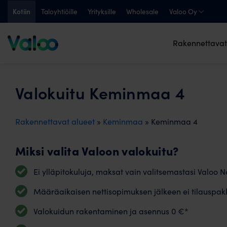
Skip
Kotiin
Taloyhtiöille
Yrityksille
Wholesale
Valoo Oy
to
content
Rakennettavat
Valokuitu Keminmaa 4
Rakennettavat alueet
»
Keminmaa
» Keminmaa 4
Miksi valita Valoon valokuitu?
Ei ylläpitokuluja, maksat vain valitsemastasi Valoo Ne
Määräaikaisen nettisopimuksen jälkeen ei tilauspak
Valokuidun rakentaminen ja asennus 0 €*