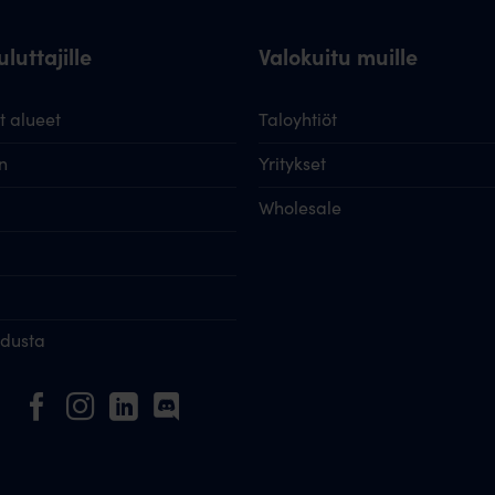
luttajille
Valokuitu muille
 alueet
Taloyhtiöt
n
Yritykset
Wholesale
idusta