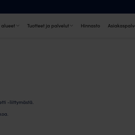
 alueet
Tuotteet ja palvelut
Hinnasto
Asiakaspalve
tti -liittymästä.
koa.