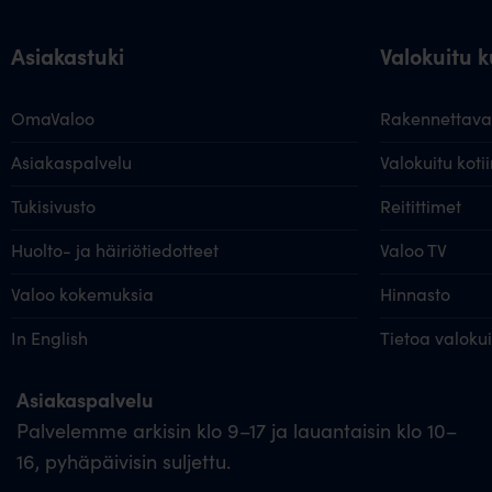
Asiakastuki
Valokuitu ku
OmaValoo
Rakennettavat
Asiakaspalvelu
Valokuitu kotii
Tukisivusto
Reitittimet
Huolto- ja häiriötiedotteet
Valoo TV
Valoo kokemuksia
Hinnasto
In English
Tietoa valoku
Asiakaspalvelu
Palvelemme arkisin klo 9–17 ja lauantaisin klo 10–
16, pyhäpäivisin suljettu.