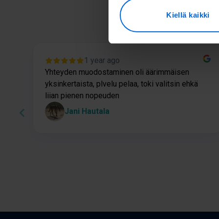
Tä
Kiellä kaikki
1 year ago
Yhteyden muodostaminen oli äärimmäisen
yksinkertaista, plvelu pelaa, toki valitsin ehkä
liian pienen nopeuden
Jani Hautala
Page
1
of
60