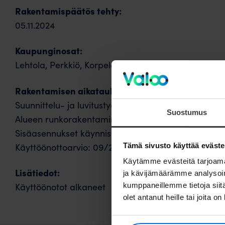
Rakentamispäätös tehty:
05.11.2024
Kaupunginosat:
Lehtola, Perkkiö, Korpela
Rakentamisen aikatauluarviot:
Suunnittelu- ja luvitustyöt käynnissä: 06/2025
Suostumus
Alueen runkorakentaminen käynnistyy: 06/2025
Sisäasennukset käynnistyvät: 05/2025
Käyttöönottoarvio: 09/2025
Tämä sivusto käyttää eväste
Käytämme evästeitä tarjoama
Lisätiedot:
ja kävijämäärämme analysoim
Käyttöönotot alkaneet
kumppaneillemme tietoja siitä
olet antanut heille tai joita o