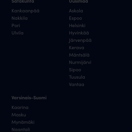
Satakunta
Uusimaa
Kankaanpää
Askola
Nakkila
Espoo
Pori
Helsinki
Ulvila
Hyvinkää
Järvenpää
Kerava
Mäntsälä
Nurmijärvi
Sipoo
Tuusula
Vantaa
Varsinais-Suomi
Kaarina
Masku
Mynämäki
Naantali