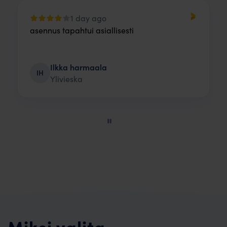
1 day ago
asennus tapahtui asiallisesti
Ilkka harmaala
IH
Ylivieska
Page
2
of
60
Miksi valita