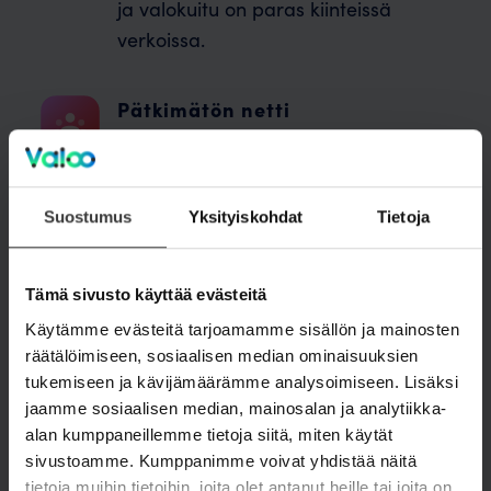
ja valokuitu on paras kiinteissä
verkoissa.
Pätkimätön netti
Valokuitu on pätkimätön ja kaikkein
nopein tiedonsiirtoteknologia. Netti ei
pätki vaikka verkkoa käyttää
Suostumus
Yksityiskohdat
Tietoja
useampi perheenjäsen samaan
aikaan.
Tämä sivusto käyttää evästeitä
Käytämme evästeitä tarjoamamme sisällön ja mainosten
Symmetrinen nopeus
räätälöimiseen, sosiaalisen median ominaisuuksien
Valokuidun upload/download on
tukemiseen ja kävijämäärämme analysoimiseen. Lisäksi
symmetristä. Tämä takaa sen että
jaamme sosiaalisen median, mainosalan ja analytiikka-
suoratoisto ja nettipelaaminen
alan kumppaneillemme tietoja siitä, miten käytät
sivustoamme. Kumppanimme voivat yhdistää näitä
tapahtuu saumattomasti.
tietoja muihin tietoihin, joita olet antanut heille tai joita on