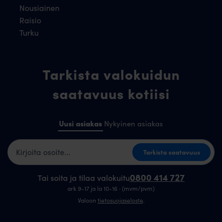
Nousiainen
Raisio
Turku
Tarkista valokuidun
saatavuus kotiisi
Uusi asiakas
Nykyinen asiakas
Kotiosoite
Tarkista saatavuus
0800 414 727
Tai soita ja tilaa valokuitu
ark 9-17 ja la 10-16 · (mvm/pvm)
Valoon
tietosuojaseloste
.