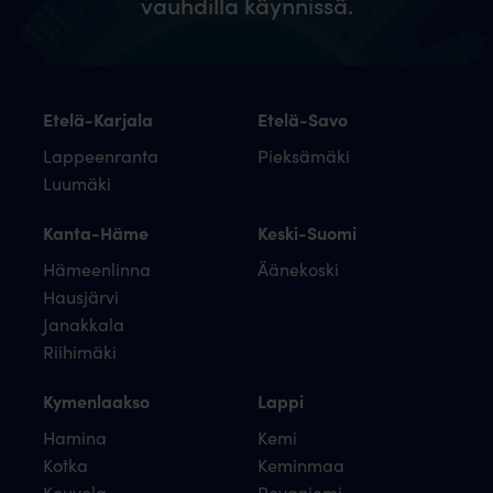
vauhdilla käynnissä.
Etelä-Karjala
Etelä-Savo
Lappeenranta
Pieksämäki
Luumäki
Kanta-Häme
Keski-Suomi
Hämeenlinna
Äänekoski
Hausjärvi
Janakkala
Riihimäki
Kymenlaakso
Lappi
Hamina
Kemi
Kotka
Keminmaa
Kouvola
Rovaniemi