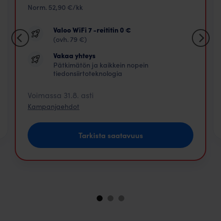
Norm. 52,90 €/kk
Valoo WiFi 7 -reititin 0 €
(ovh. 79 €)
Vakaa yhteys
Pätkimätön ja kaikkein nopein
tiedonsiirtoteknologia
Voimassa 31.8. asti
Kampanjaehdot
Tarkista saatavuus