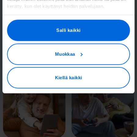
kerätty, kun olet käyttänyt heidän palvelujaan.
Salli kaikki
Muokkaa
Kiellä kaikki