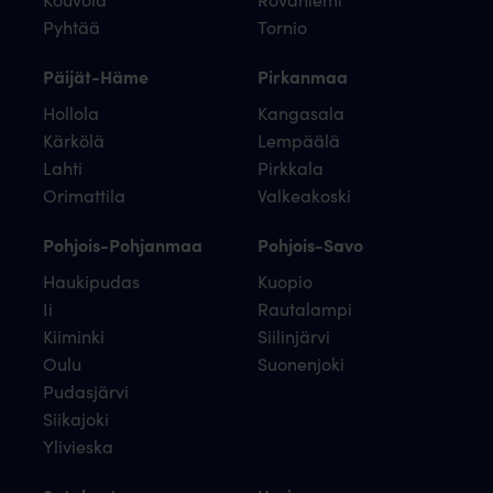
Pyhtää
Tornio
Päijät-Häme
Pirkanmaa
Hollola
Kangasala
Kärkölä
Lempäälä
Lahti
Pirkkala
Orimattila
Valkeakoski
Pohjois-Pohjanmaa
Pohjois-Savo
Haukipudas
Kuopio
Ii
Rautalampi
Kiiminki
Siilinjärvi
Oulu
Suonenjoki
Pudasjärvi
Siikajoki
Ylivieska