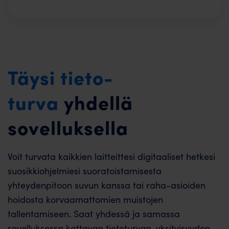
Täysi tieto­
turva
yhdellä
sovelluksella
Voit turvata kaikkien laitteittesi digitaaliset hetkesi
suosikkiohjelmiesi suoratoistamisesta
yhteydenpitoon suvun kanssa tai raha-asioiden
hoidosta korvaamattomien muistojen
tallentamiseen. Saat yhdessä ja samassa
sovelluksessa kattavan tietoturvan, yksityisyyden