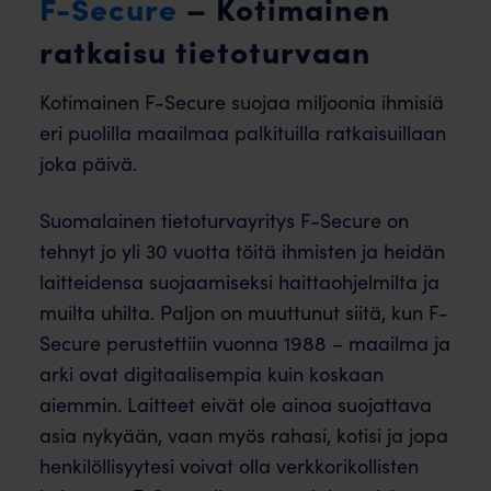
F-Secure
– Kotimainen
ratkaisu tietoturvaan
Kotimainen F-Secure suojaa miljoonia ihmisiä
eri puolilla maailmaa palkituilla ratkaisuillaan
joka päivä.
Suomalainen tietoturvayritys F-Secure on
tehnyt jo yli 30 vuotta töitä ihmisten ja heidän
laitteidensa suojaamiseksi haittaohjelmilta ja
muilta uhilta. Paljon on muuttunut siitä, kun F-
Secure perustettiin vuonna 1988 – maailma ja
arki ovat digitaalisempia kuin koskaan
aiemmin. Laitteet eivät ole ainoa suojattava
asia nykyään, vaan myös rahasi, kotisi ja jopa
henkilöllisyytesi voivat olla verkkorikollisten