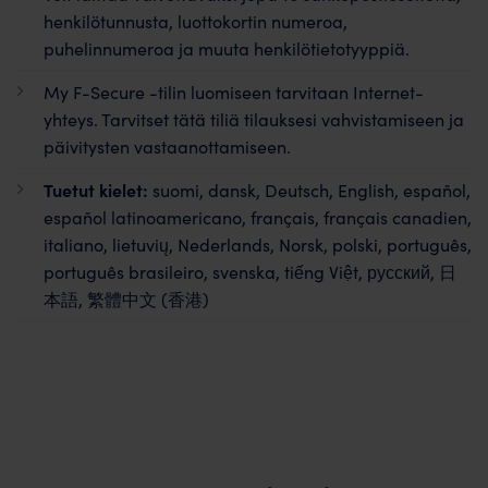
henkilötunnusta, luottokortin numeroa,
puhelinnumeroa ja muuta henkilötietotyyppiä.
My F-Secure -tilin luomiseen tarvitaan Internet-
yhteys. Tarvitset tätä tiliä tilauksesi vahvistamiseen ja
päivitysten vastaanottamiseen.
Tuetut kielet:
suomi, dansk, Deutsch, English, español,
español latinoamericano, français, français canadien,
italiano, lietuvių, Nederlands, Norsk, polski, português,
português brasileiro, svenska, tiếng Việt, русский, 日
本語, 繁體中文 (香港)