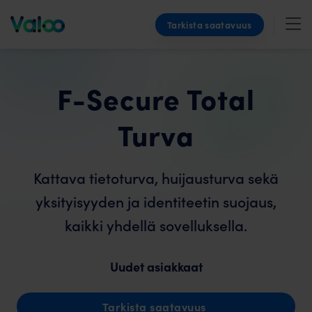
Skip
Tarkista saatavuus
to
content
F-Secure Total
Turva
Kattava tieto­turva, huijaus­turva sekä
yksityisyyden ja identiteetin suojaus,
kaikki yhdellä sovelluksella.
Uudet asiakkaat
Tarkista saatavuus