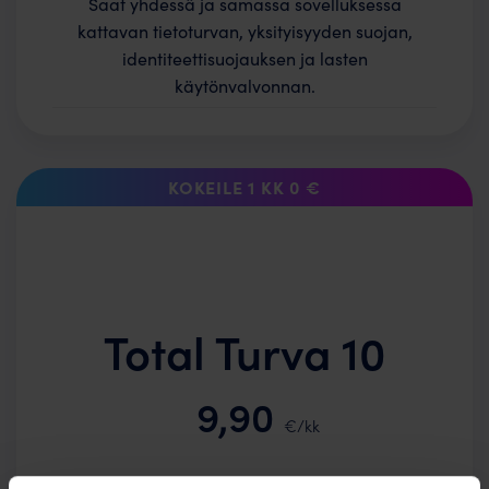
Saat yhdessä ja samassa sovelluksessa
kattavan tietoturvan, yksityisyyden suojan,
identiteettisuojauksen ja lasten
käytönvalvonnan.
KOKEILE 1 KK 0 €
Total Turva 10
9,90
€/kk