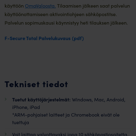
käyttöön
OmaValoosta.
Tilaamisen jälkeen saat palvelun
käyttöönottamiseen aktivointiohjeen sähköpostitse.
Palvelun sopimuskausi käynnistyy heti tilauksen jälkeen.
F-Secure Total Palvelukuvaus (pdf)
Tekniset tiedot
Tuetut käyttöjärjestelmät:
Windows, Mac, Android,
iPhone, iPad
*ARM-pohjaiset laitteet ja Chromebook eivät ole
tuettuja
Voit laittaa valvottavaksi jopa 10 sähköpostiosoitetta,