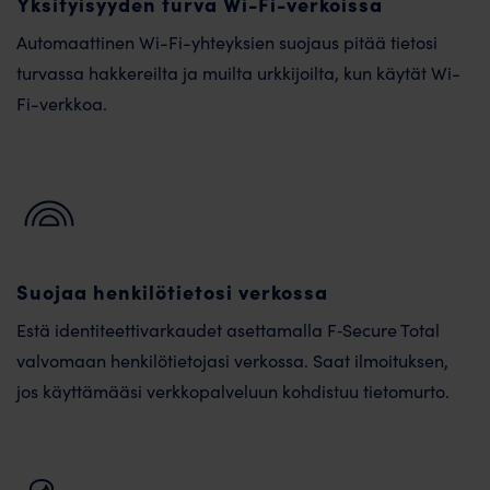
Yksityisyyden turva Wi-Fi-verkoissa
Automaattinen Wi-Fi-yhteyksien suojaus pitää tietosi
turvassa hakkereilta ja muilta urkkijoilta, kun käytät Wi-
Fi-verkkoa.
Suojaa henkilötietosi verkossa
Estä identiteetti­varkaudet asettamalla F‑Secure Total
valvomaan henkilö­tietojasi verkossa. Saat ilmoituksen,
jos käyttämääsi verkko­palveluun kohdistuu tieto­murto.