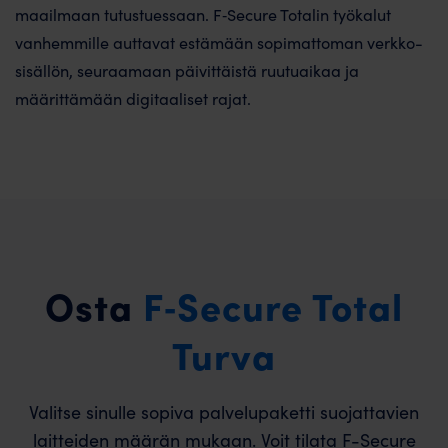
maailmaan tutustuessaan. F‑Secure Totalin työ­kalut
vanhemmille auttavat estämään sopimattoman verkko­
sisällön, seuraamaan päivittäistä ruutu­aikaa ja
määrittämään digitaaliset rajat.
Osta
F‑Secure Total
Turva
Valitse sinulle sopiva palvelupaketti suojattavien
laitteiden määrän mukaan. Voit tilata F-Secure