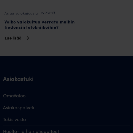
27.7.2023
Asiaa valokuidusta
Voiko valokuitua verrata muihin
tiedonsiirtotekniikoihin?
Lue lisää
Asiakastuki
OmaValoo
Asiakaspalvelu
Tukisivusto
Huolto- ja häiriötiedotteet