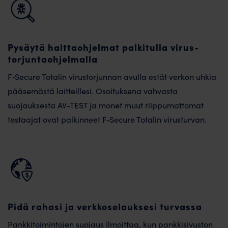
Pysäytä haitta­ohjelmat palkitulla virus­
torjunta­ohjelmalla
F‑Secure Totalin virus­torjunnan avulla estät verkon uhkia
pääsemästä laitteillesi. Osoituksena vahvasta
suojauksesta AV-TEST ja monet muut riippumattomat
testaajat ovat palkinneet F‑Secure Totalin virus­turvan.
Pidä rahasi ja verkkoselauksesi turvassa
Pankkitoimintojen suojaus ilmoittaa, kun pankkisivuston