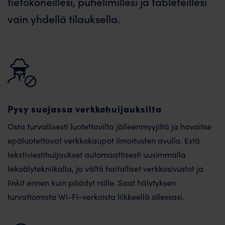
tietokoneillesi, puhelimillesi ja tableteillesi
vain yhdellä tilauksella.
Pysy suojassa verkkohuijauksilta
Osta turvallisesti luotettavilta jälleenmyyjiltä ja havaitse
epäluotettavat verkkokaupat ilmoitusten avulla. Estä
tekstiviestihuijaukset automaattisesti uusimmalla
tekoälytekniikalla, ja vältä haitalliset verkkosivustot ja
linkit ennen kuin päädyt niille. Saat hälytyksen
turvattomista Wi-Fi-verkoista liikkeellä ollessasi.