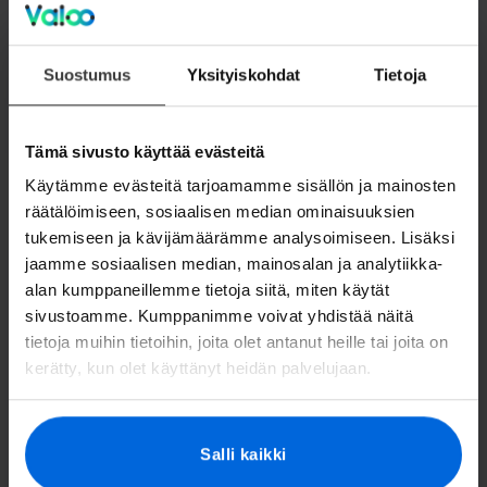
Suojaa 10 laitetta samanaikaisesti
Saat yhdessä ja samassa sovelluksessa
kattavan tietoturvan, yksityisyyden suojan,
Suostumus
Yksityiskohdat
Tietoja
identiteettisuojauksen ja lasten
käytönvalvonnan.
Tämä sivusto käyttää evästeitä
Käytämme evästeitä tarjoamamme sisällön ja mainosten
räätälöimiseen, sosiaalisen median ominaisuuksien
KOKEILE 1 KK 0 €
tukemiseen ja kävijämäärämme analysoimiseen. Lisäksi
jaamme sosiaalisen median, mainosalan ja analytiikka-
alan kumppaneillemme tietoja siitä, miten käytät
sivustoamme. Kumppanimme voivat yhdistää näitä
tietoja muihin tietoihin, joita olet antanut heille tai joita on
kerätty, kun olet käyttänyt heidän palvelujaan.
Total Turva 15
11,90
Salli kaikki
€/kk